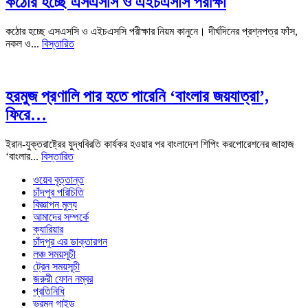
কঠোর হচ্ছে এসএসসি ও এইচএসসি পরীক্ষা
কঠোর হচ্ছে এসএসসি ও এইচএসসি পরীক্ষার নিয়ম কানুনে। দীর্ঘদিনের প্রশ্নপত্র ফাঁস,
নকল ও...
বিস্তারিত
হরমুজ প্রণালি পার হতে পারেনি ‘বাংলার জয়যাত্রা’,
ফিরে…
ইরান-যুক্তরাষ্ট্রের যুদ্ধবিরতি কার্যকর হওয়ার পর বাংলাদেশ শিপিং করপোরেশনের জাহাজ
‘বাংলার...
বিস্তারিত
ওয়েব বৃত্তান্ত
চাঁদপুর পরিচিতি
বিজ্ঞাপন মুল্য
আমাদের সম্পর্কে
ক্যারিয়ার
চাঁদপুর এর ডাক্তারগন
লঞ্চ সময়সূচী
ট্রেন সময়সূচী
জরুরী ফোন নম্বর
প্রতিনিধি
ভ্রমন গাইড