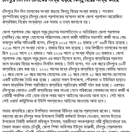
চাঁদপুরে দিন দিন তালাকের সংখ্যা বাড়ছে কিন্তু বিয়ের সংখ্যা কমছে। গতকাল
বৃহস্পতিবার দুপুরে চাঁদপুর জেলা প্রশাসকের সম্মেলন কক্ষে জেলা প্রশাসন আয়োজিত
বাল্যবিবাহ নিরোধ সংক্রান্ত এক সভায় এ তথ্য জানানো হয়।
জেলা প্রশাসক মোঃ আব্দুস সবুর মন্ডলের সভাপতিত্বে ও অতিরিক্ত জেলা প্রশাসক
(সার্বিক) মোঃ মাসুদ হোসেনের পরিচালনায় জেলা কাজী সমিতির সভাপতি কাজী মাওঃ মোঃ
ফজলুল কবির পাটওয়ারী বলেন, চাঁদপুরে ২০১৫ সালে ২১ হাজার ১শ’ ৬৬টি বিয়ে হয়েছে।
২০১৬ সালে সে সংখ্যা থেকে ১ হাজার বিয়ে কম হয়েছে। তার বিপরীতে তালাকের সংখ্যা
ছিল ২০১৫ সালে ২৭ হাজার। আর ২০১৬ সালে এ সংখ্যা দাঁড়ায় ৩৩ হাজারে। জেলা
প্রশাসক মোঃ আব্দুস সবুর মন্ডল এর কারণ হিসেবে বলেন, চাঁদপুরে বাল্যবিয়ের প্রবণতা
কমে যাওয়ায় বিয়ের সংখ্যাও দিনদিন কমছে। তিনি বলেন, গত এক বছরে চাঁদপুরে ৩০টি
বাল্যবিয়ে রোধ করা হয়। ২০২০ সালের মধ্যে চাঁদপুরে বাল্যবিয়ে শূন্যের কোটায় আনতে
১১ বছর থেকে ১৮ বছর বয়সের মেয়েদের এবং ১১ বছর থেকে ২১ বছর বয়সের ছেলেদের
একটি ডাটাবেজ তৈরি করা হচ্ছে। এছাড়া সকল উপজেলা, পৌরসভা ও ইউনিয়ন ছাড়াও
সকল মাধ্যমিক শিক্ষা প্রতিষ্ঠানে বাল্যবিয়ে প্রতিরোধ কমিটি গঠন করা হচ্ছে। এরপরও
চাঁদপুরের কোথাও একটি বাল্যবিয়ের খবর পাওয়া গেলে পরিবারের লোকজনের সাথে কাজী বা
নোটারী পাবলিক যেই হোক তাকে সবার আগে আইনের আওতায় আনা হবে। সেই সাথে
সেই ওয়ার্ড কাউন্সিলর বা ইউপি সদস্যকেও আইনের আওতায় আনা হবে।
সভায় বাল্যবিয়ে রোধে উপস্থিত সদস্যরা বিভিন্ন ধরনের প্রস্তাবনা রাখেন। সভায়
বক্তব্য রাখেন চাঁদপুর সদর উপজেলা নির্বাহী কর্মকর্তা উদয়ন দেওয়ান, মতলব উত্তর
উপজেলা নির্বাহী কর্মকর্তা মফিজুল ইসলাম, স্বাধীনতা পদকপ্রাপ্ত নারী মুক্তিযোদ্ধা ডাঃ
সৈয়দা বদরুন নাহার চৌধুরী, জেলা শিক্ষা অফিসার ইউনুস ফারুকী, চাঁদপুর প্রেসক্লাব