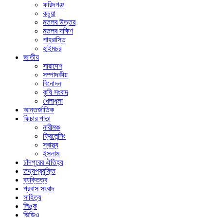
ফরিদগঞ্জ
কচুয়া
মতলব উত্তর
মতলব দক্ষিণ
শাহরাস্তি
হাইমচর
জাতীয়
সারাদেশ
সম্পাদকীয়
বিনোদন
কৃষি সংবাদ
খেলাধুলা
আন্তর্জাতিক
ফিচার পাতা
নারীমঞ্চ
ফ্রিলেন্সিং
স্বাস্থ্য
ইসলাম
চাঁদপুরের ঐতিহ্য
তথ্যপ্রযুক্তি
ব্যক্তিত্ব
প্রবাস সংবাদ
সাহিত্য
লিঙ্ক
ভিডিও