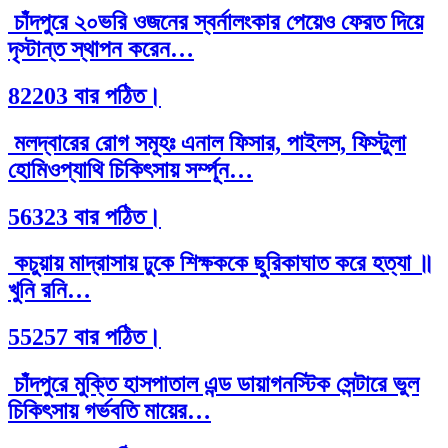
চাঁদপুরে ২০ভরি ওজনের স্বর্নালংকার পেয়েও ফেরত দিয়ে
দৃস্টান্ত স্থাপন করেন…
82203 বার পঠিত।
মলদ্বারের রোগ সমূহঃ এনাল ফিসার, পাইলস, ফিস্টুলা
হোমিওপ্যাথি চিকিৎসায় সর্ম্পূন…
56323 বার পঠিত।
কচুয়ায় মাদ্রাসায় ঢুকে শিক্ষককে ছুরিকাঘাত করে হত্যা ॥
খুনি রনি…
55257 বার পঠিত।
চাঁদপুরে মুক্তি হাসপাতাল এন্ড ডায়াগনস্টিক সেন্টারে ভুল
চিকিৎসায় গর্ভবতি মায়ের…