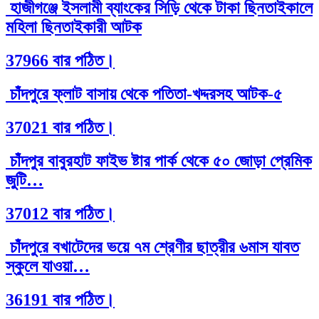
হাজীগঞ্জে ইসলামী ব্যাংকের সিড়ি থেকে টাকা ছিনতাইকালে
মহিলা ছিনতাইকারী আটক
37966 বার পঠিত।
চাঁদপুরে ফ্লাট বাসায় থেকে পতিতা-খদ্দরসহ আটক-৫
37021 বার পঠিত।
চাঁদপুর বাবুরহাট ফাইভ ষ্টার পার্ক থেকে ৫০ জোড়া প্রেমিক
জুটি…
37012 বার পঠিত।
চাঁদপুরে বখাটেদের ভয়ে ৭ম শ্রেণীর ছাত্রীর ৬মাস যাবত
স্কুলে যাওয়া…
36191 বার পঠিত।