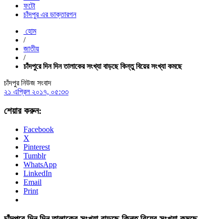
ফটো
চাঁদপুর এর ডাক্তারগন
হোম
/
জাতীয়
/
চাঁদপুরে দিন দিন তালাকের সংখ্যা বাড়ছে কিন্তু বিয়ের সংখ্যা কমছে
চাঁদপুর নিউজ সংবাদ
২১ এপ্রিল ২০১৭, ০৫:৩৩
শেয়ার করুন:
Facebook
X
Pinterest
Tumblr
WhatsApp
LinkedIn
Email
Print
চাঁদপুরে দিন দিন তালাকের সংখ্যা বাড়ছে কিন্তু বিয়ের সংখ্যা কমছে