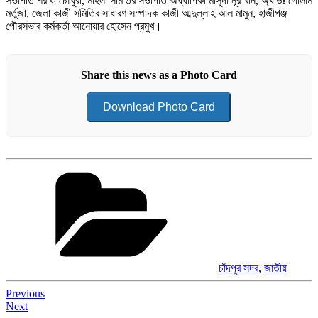
সভাপতি শরীফ চৌধুরী, মহিলা সমিতির সভাপতি অধ্যাপিকা মাসুদা নূর খান, অ্যাডঃ গোলাম
মর্তুজা, জেলা কাজী সমিতির সাধারণ সম্পাদক কাজী আব্দুল্লাহ আল মামুন, হাজীগঞ্জ
পৌরসভার কর্মকর্তা আনোয়ার হোসেন প্রমুখ।
Share this news as a Photo Card
Download Photo Card
Categories
চাঁদপুর সদর
,
জাতীয়
Post
Previous
Next
navigation