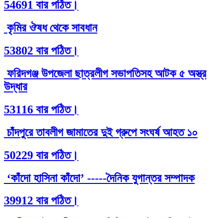
54691 বার পঠিত।
কৃমির ঔষধ থেকে সাবধান
53802 বার পঠিত।
ফরিদগঞ্জ উপজেলা ছাত্রলীগ সভাপতিসহ আটক ৫ অস্ত্র
উদ্ধার
53116 বার পঠিত।
চাঁদপুরে তাবলীগ জামাতের দুই গ্রুপে সংঘর্ষ আহত ১০
50229 বার পঠিত।
‘কাঁদো হাসিনা কাঁদো’ -----দৈনিক যুগান্তর সম্পাদক
39912 বার পঠিত।