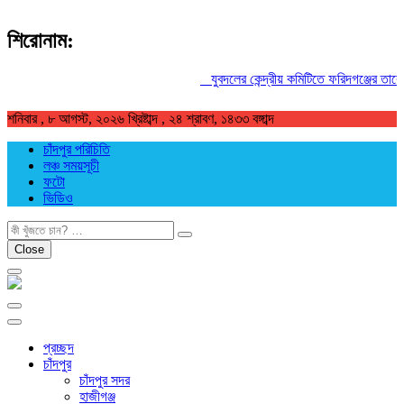
শিরোনাম:
যুবদলের কেন্দ্রীয় কমিটিতে ফরিদগঞ্জের তারেকুর
শনিবার , ৮ আগস্ট, ২০২৬ খ্রিষ্টাব্দ , ২৪ শ্রাবণ, ১৪৩৩ বঙ্গাব্দ
চাঁদপুর পরিচিতি
লঞ্চ সময়সূচী
ফটো
ভিডিও
খুজুন
Close
প্রচ্ছদ
চাঁদপুর
চাঁদপুর সদর
হাজীগঞ্জ