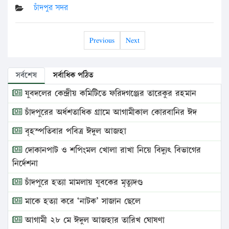
চাঁদপুর সদর
Previous
Next
সর্বশেষ
সর্বাধিক পঠিত
যুবদলের কেন্দ্রীয় কমিটিতে ফরিদগঞ্জের তারেকুর রহমান
চাঁদপুরের অর্ধশতাধিক গ্রামে আগামীকাল কোরবানির ঈদ
বৃহস্পতিবার পবিত্র ঈদুল আজহা
দোকানপাট ও শপিংমল খোলা রাখা নিয়ে বিদ্যুৎ বিভাগের
নির্দেশনা
চাঁদপুরে হত্যা মামলায় যুবকের মৃত্যুদণ্ড
মাকে হত্যা করে ‘নাটক’ সাজান ছেলে
আগামী ২৮ মে ঈদুল আজহার তারিখ ঘোষণা