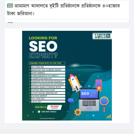
ভ্রাম্যমাণ আদালতে দুইটি প্রতিষ্ঠানকে প্রতিষ্ঠানকে ৪০হাজার
টাকা জরিমানা।
এবার লঞ্চের ভাড়া বাড়ল
১৭ থেকে ২১ শতাংশ বিদ্যুতের দাম বাড়ানোর প্রস্তাব পিডিবির
১৬ মে চাঁদপুর ও ২৫ মে ফেনী সফরে যাবেন প্রধানমন্ত্রী
উচ্চশিক্ষায় গৌরবময় অর্জন: পূর্ণ স্কলারশিপে যুক্তরাষ্ট্রে
পিএইচডি করছেন কুয়েটের কৃতি…
সারা দেশে বজ্রাঘাতে ১৪ জনের প্রাণহানি
কঠোর হচ্ছে এসএসসি ও এইচএসসি পরীক্ষা
ফরিদগঞ্জে আগুনে পুড়লো ৬ ব্যবসা প্রতিষ্ঠান