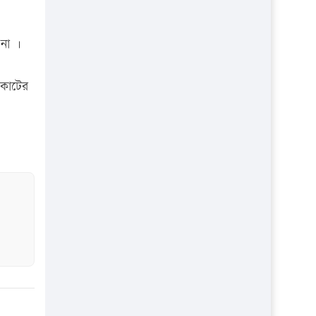
প্রতিষ্ঠান
 না ।
 কোটের