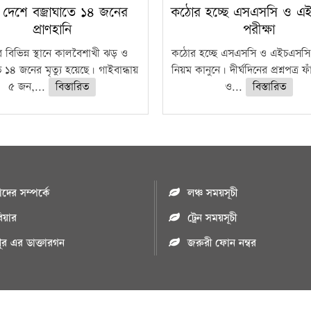
 দেশে বজ্রাঘাতে ১৪ জনের
কঠোর হচ্ছে এসএসসি ও এ
প্রাণহানি
পরীক্ষা
 বিভিন্ন স্থানে কালবৈশাখী ঝড় ও
কঠোর হচ্ছে এসএসসি ও এইচএসসি 
ে ১৪ জনের মৃত্যু হয়েছে। গাইবান্ধায়
নিয়ম কানুনে। দীর্ঘদিনের প্রশ্নপত্র 
৫ জন,...
বিস্তারিত
ও...
বিস্তারিত
ের সম্পর্কে
লঞ্চ সময়সূচী
রিয়ার
ট্রেন সময়সূচী
পুর এর ডাক্তারগন
জরুরী ফোন নম্বর