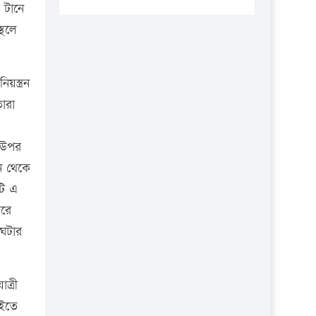
প্রতিষ্ঠানকে ৪০হাজার টাকা জরিমানা।
 টানে
্থলে
এবার লঞ্চের ভাড়া বাড়ল
১৭ থেকে ২১ শতাংশ বিদ্যুতের দাম
বাড়ানোর প্রস্তাব পিডিবির
স্ত্রন
১৬ মে চাঁদপুর ও ২৫ মে ফেনী সফরে
ারা
যাবেন প্রধানমন্ত্রী
র উপর
উচ্চশিক্ষায় গৌরবময় অর্জন: পূর্ণ
স্কলারশিপে যুক্তরাষ্ট্রে পিএইচডি করছেন
ান থেকে
কুয়েটের কৃতি…
টি এ
ারে
সারা দেশে বজ্রাঘাতে ১৪ জনের
প্রাণহানি
ঘটার
কঠোর হচ্ছে এসএসসি ও এইচএসসি
পরীক্ষা
ত্রী
ফরিদগঞ্জে আগুনে পুড়লো ৬ ব্যবসা
াইতে