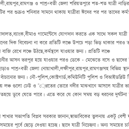
খালী,রায়পুর,রামগঞ্জ ও পাশর্^বতী জেলা শরিয়তপুরে শত-শত যাত্রী নাড়ির
 পর শুক্রও শনিবার সামনে থাকায় যাত্রীরা ঈদের পর পর তাদের কর্মস
ালত,ব্যাংক,বীমাও গামেন্টেসে যোগদান করতে এক সাথে সকল যাত্রী নিয়
ীবনের দিক বিবেচনা না করে প্রতিটি লঞ্চে উপচে পড়া ভিড় থাকার পরও ত
 বাজি রেখে লঞ্চে উঠছে,কর্মস্থলে যাওয়ার জন্য। প্রতিটি লঞ্চে
তীয় শ্রেনীর আসন ভরপুর হয়ে যাওয়ার পরও ডেকে – মেঝেতে বসে ও ছাদে
র ছাড়াও পাশর্^বতী জেলা নোয়াখালী,লক্ষীপুর,রায়পুর,রামগঞ্জসহ বিভিন্ন স্থ
বাঁচানোর জন্য। নৌ-পুলিশ,কোস্টগার্ড,কমিউনিটি পুলিশ ও বিআইডব্লিউ 
 নিয়ে লঞ্চ গুলো ঢেউ ও ¯্রােতের তোরে নদীর মাঝখানে আসলে যাত্রীর ভ
হয়ে ডুবে যেতে পারে। এতে করে যে কোন সময় বড় ধরনের দুর্ঘটনা 
া শাখার সভাপতি বিপ্লব সরকার জানান,স্বাভাবিকের তুলনায় একটু বেশী যা
 সময়ের পূর্বে ছেড়ে দেওয়া হচেছ। ছাদে যাত্রী নিচেছনা। অন্য সময়ের চ