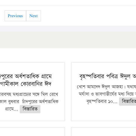
Previous
Next
ঁদপুরের অর্ধশতাধিক গ্রামে
বৃহস্পতিবার পবিত্র ঈদুল
গামীকাল কোরবানির ঈদ
খোশ আমদেদ ঈদুল আজহা। যথাযথ
মর্যাদা ও ভাবগাম্ভীর্যের মধ্য দিয়
বসহ মধ্যপ্রাচ্যের সঙ্গে মিল রেখে
বৃহস্পতিবার ১০...
বিস্তারি
াল বুধবার চাঁদপুরের অর্ধশতাধিক
গ্রামে...
বিস্তারিত