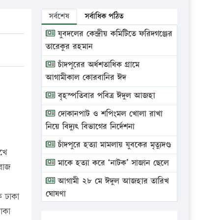
সর্বশেষ
সর্বাধিক পঠিত
যুবদলের কেন্দ্রীয় কমিটিতে ফরিদগঞ্জের
তারেকুর রহমান
চাঁদপুরের অর্ধশতাধিক গ্রামে
আগামীকাল কোরবানির ঈদ
বৃহস্পতিবার পবিত্র ঈদুল আজহা
দোকানপাট ও শপিংমল খোলা রাখা
নিয়ে বিদ্যুৎ বিভাগের নির্দেশনা
চাঁদপুরে হত্যা মামলায় যুবকের মৃত্যুদণ্ড
ুখে
মাকে হত্যা করে ‘নাটক’ সাজান ছেলে
িরাজ
আগামী ২৮ মে ঈদুল আজহার তারিখ
ঘোষণা
ে ঢাকা
ঢাকা
ভ্রাম্যমাণ আদালতে দুইটি প্রতিষ্ঠানকে