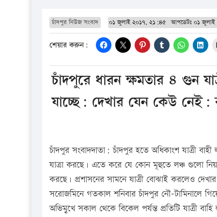
চাঁদপুর নিউজ সংবাদ
০১ জুলাই ২০১৭, ২১:৪৫
আপডেটঃ
০১ জুলাই
শেয়ার করুন:
চাঁদপুরে ধারন ক্ষমতার ৪ গুন যাত
যাচ্ছে: দেখার যেন কেউ নেই: 
চাঁদপুর সংবাদদাতা: চাঁদপুর হতে অধিকাংশ যাত্রী বাহী 
যাত্রা করছে। এতে করে যে কোন মূহুতে লঞ্চ গুলো নিয়ন
করছে। প্রশাসনের সামনে যাত্রী বোঝাই করলেও দেখা
সরোজমিনে গতকাল শনিবার চাঁদপুর নৌ-টামিনালে গিয়ে
অভিমুৃখে সকাল থেকে বিকেল পর্যন্ত প্রতিটি যাত্রী বাহি