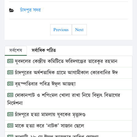
চাঁদপুর সদর
Previous
Next
সর্বশেষ
সর্বাধিক পঠিত
যুবদলের কেন্দ্রীয় কমিটিতে ফরিদগঞ্জের তারেকুর রহমান
চাঁদপুরের অর্ধশতাধিক গ্রামে আগামীকাল কোরবানির ঈদ
বৃহস্পতিবার পবিত্র ঈদুল আজহা
দোকানপাট ও শপিংমল খোলা রাখা নিয়ে বিদ্যুৎ বিভাগের
নির্দেশনা
চাঁদপুরে হত্যা মামলায় যুবকের মৃত্যুদণ্ড
মাকে হত্যা করে ‘নাটক’ সাজান ছেলে