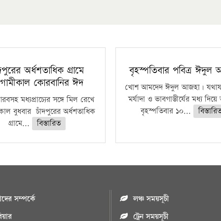
ঁদপুরের অর্ধশতাধিক গ্রামে
বৃহস্পতিবার পবিত্র ঈদুল
গামীকাল কোরবানির ঈদ
খোশ আমদেদ ঈদুল আজহা। যথাযথ
মর্যাদা ও ভাবগাম্ভীর্যের মধ্য দিয়
বসহ মধ্যপ্রাচ্যের সঙ্গে মিল রেখে
বৃহস্পতিবার ১০...
বিস্তারি
াল বুধবার চাঁদপুরের অর্ধশতাধিক
গ্রামে...
বিস্তারিত
ের সম্পর্কে
লঞ্চ সময়সূচী
রিয়ার
ট্রেন সময়সূচী