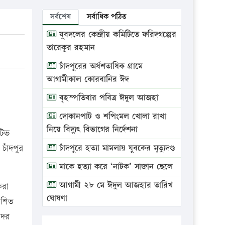
সর্বশেষ
সর্বাধিক পঠিত
যুবদলের কেন্দ্রীয় কমিটিতে ফরিদগঞ্জের
তারেকুর রহমান
চাঁদপুরের অর্ধশতাধিক গ্রামে
আগামীকাল কোরবানির ঈদ
বৃহস্পতিবার পবিত্র ঈদুল আজহা
দোকানপাট ও শপিংমল খোলা রাখা
নিয়ে বিদ্যুৎ বিভাগের নির্দেশনা
টিভ
চাঁদপুর
চাঁদপুরে হত্যা মামলায় যুবকের মৃত্যুদণ্ড
মাকে হত্যা করে ‘নাটক’ সাজান ছেলে
আগামী ২৮ মে ঈদুল আজহার তারিখ
করা
ঘোষণা
াশিত
সদর
ভ্রাম্যমাণ আদালতে দুইটি প্রতিষ্ঠানকে