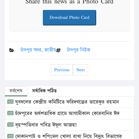
Share this news as a Photo Card
Download Photo Card
চাঁদপুর সদর
,
জাতীয়
চাঁদপুর নিউজ
Previous
Next
সর্বশেষ
সর্বাধিক পঠিত
যুবদলের কেন্দ্রীয় কমিটিতে ফরিদগঞ্জের তারেকুর রহমান
চাঁদপুরের অর্ধশতাধিক গ্রামে আগামীকাল কোরবানির ঈদ
বৃহস্পতিবার পবিত্র ঈদুল আজহা
দোকানপাট ও শপিংমল খোলা রাখা নিয়ে বিদ্যুৎ বিভাগের