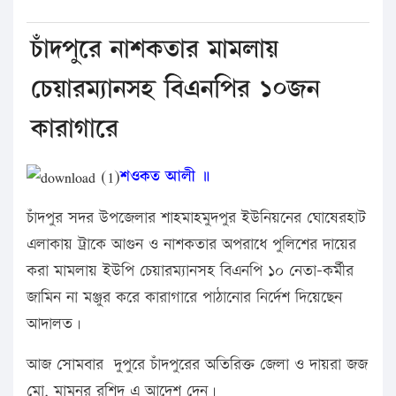
চাঁদপুরে নাশকতার মামলায়
চেয়ারম্যানসহ বিএনপির ১০জন
কারাগারে
শওকত আলী ॥
চাঁদপুর সদর উপজেলার শাহমাহমুদপুর ইউনিয়নের ঘোষেরহাট
এলাকায় ট্রাকে আগুন ও নাশকতার অপরাধে পুলিশের দায়ের
করা মামলায় ইউপি চেয়ারম্যানসহ বিএনপি ১০ নেতা-কর্মীর
জামিন না মঞ্জুর করে কারাগারে পাঠানোর নির্দেশ দিয়েছেন
আদালত।
আজ সোমবার দুপুরে চাঁদপুরের অতিরিক্ত জেলা ও দায়রা জজ
মো. মামুনুর রশিদ এ আদেশ দেন।