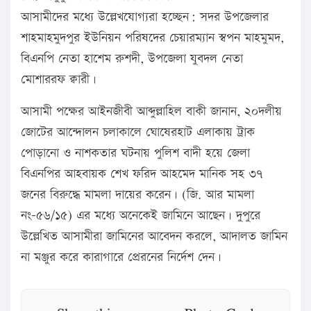
আসামীদের মধ্যে উল্লেখযোগ্যরা হচ্ছেন: সদর উপজেলার
শাহমাহমুদপুর ইউনিয়ন পরিষদের চেয়ারম্যান স্বপন মাহমুমদ,
বিএনপি নেতা হাশেম রুশদী, উপজেলা যুবদল নেতা
মোশাররফ ক্বারী।
আসামী পক্ষের আইনজীবী আব্দুল্লাহিল বাকী জানান, ২০দলীয়
জোটের আন্দোলন চলাকালে ঘোষেরহাট এলাকায় ট্রাক
পোড়ানো ও নাশকতার ঘটনায় পুলিশ বাদী হয়ে জেলা
বিএনপির আহবায়ক শেখ ফরিদ আহমেদ মানিক সহ ৩৭
জনের বিরুদ্ধে মামলা দায়ের করেন। (জি. আর মামলা
নং-৫৬/১৫) এর মধ্যে অনেকেই জামিনে আছেন। দুপুরে
উল্লেখিত আসামীরা জামিনের আবেদন করলে, আদালত জামিন
না মঞ্জুর করে কারাগারে প্রেরনের নির্দেশ দেন।