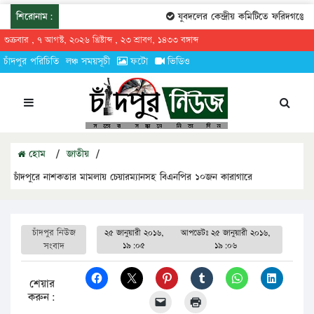
শিরোনাম:
যুবদলের কেন্দ্রীয় কমিটিতে ফরিদগঞ্জের ত
শুক্রবার , ৭ আগস্ট, ২০২৬ খ্রিষ্টাব্দ , ২৩ শ্রাবণ, ১৪৩৩ বঙ্গাব্দ
চাঁদপুর পরিচিতি
লঞ্চ সময়সূচী
ফটো
ভিডিও
হোম
/
জাতীয়
/
চাঁদপুরে নাশকতার মামলায় চেয়ারম্যানসহ বিএনপির ১০জন কারাগারে
চাঁদপুর নিউজ
২৫ জানুয়ারী ২০১৬,
আপডেটঃ
২৫ জানুয়ারী ২০১৬,
সংবাদ
১৯:০৫
১৯:০৬
শেয়ার
করুন: