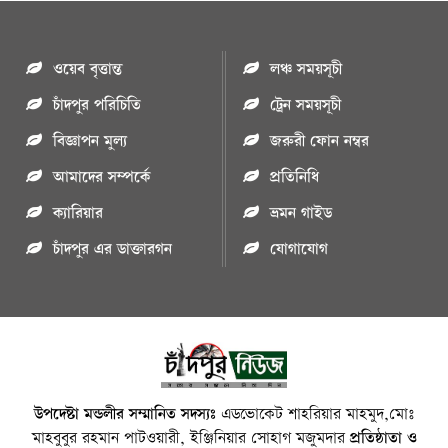
ওয়েব বৃত্তান্ত
লঞ্চ সময়সূচী
চাঁদপুর পরিচিতি
ট্রেন সময়সূচী
বিজ্ঞাপন মুল্য
জরুরী ফোন নম্বর
আমাদের সম্পর্কে
প্রতিনিধি
ক্যারিয়ার
ভ্রমন গাইড
চাঁদপুর এর ডাক্তারগন
যোগাযোগ
উপদেষ্টা মন্ডলীর সম্মানিত সদস্যঃ
এডভোকেট শাহরিয়ার মাহমুদ,মোঃ
মাহবুবুর রহমান পাটওয়ারী, ইঞ্জিনিয়ার সোহাগ মজুমদার
প্রতিষ্ঠাতা ও