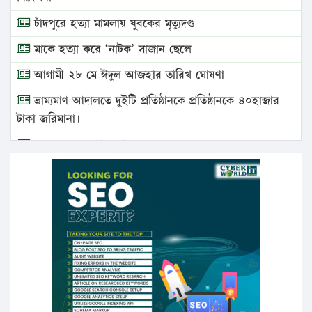
চাঁদপুরে হত্যা মামলায় যুবকের মৃত্যুদণ্ড
মাকে হত্যা করে ‘নাটক’ সাজান ছেলে
আগামী ২৮ মে ঈদুল আজহার তারিখ ঘোষণা
ভ্রাম্যমাণ আদালতে দুইটি প্রতিষ্ঠানকে প্রতিষ্ঠানকে ৪০হাজার
টাকা জরিমানা।
এবার লঞ্চের ভাড়া বাড়ল
১৭ থেকে ২১ শতাংশ বিদ্যুতের দাম বাড়ানোর প্রস্তাব পিডিবির
১৬ মে চাঁদপুর ও ২৫ মে ফেনী সফরে যাবেন প্রধানমন্ত্রী
উচ্চশিক্ষায় গৌরবময় অর্জন: পূর্ণ স্কলারশিপে যুক্তরাষ্ট্রে
পিএইচডি করছেন কুয়েটের কৃতি…
সারা দেশে বজ্রাঘাতে ১৪ জনের প্রাণহানি
কঠোর হচ্ছে এসএসসি ও এইচএসসি পরীক্ষা