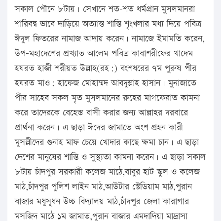
সকাল পৌনে ৮টায়। সেখানে শত-শত ধর্মপ্রান মুসলমানরা
শারিবদ্ব ভাবে দাড়িয়ে অত্যান্ত শান্তি শৃংখলার মধ্য দিয়ে পবিত্র
ঈদুল ফিতরের নামাজ আদায় করেন। নামাজে ইমামতি করেন,
উপ-মহাদেশের প্রখ্যাত আলেম পবিত্র কাবাশরীফের খাদেম
হযরত হাজী শরীয়ত উল্লাহ(রহ:) বংশধরের ৭ম পুরুষ পীর
হযরত মাও: হাফেজ মোহাম্মদ আবদুল্লাহ হাসান। মুনাজাতে
পীর সাহেব সকল মৃত মুসলমানের রুহের মাগফেরাত কামনা
করে তাদেরকে বেহেস্ত বাসী করার জন্য আল্লাহর দরবারে
প্রার্থনা করেন। এ ছাড়া ঈদের জামাতে অংশ গ্রহন কারী
মুসল্লীদের গুনাহ মাফ চেয়ে খোদার কাছে ক্ষমা চান। এ ছাড়া
দেশের মানুষের শান্তি ও সুস্থ্যতা কামনা করেন। এ ছাড়া সকাল
৮টায় চাঁদপুর সরকারী কলেজ মাঠে,বাবুর হাট স্কুল ও কলেজ
মাঠ,চাঁদপুর পুলিশ লাইন মাঠ,আউটার স্টেডিয়াম মাঠ,পুরান
বাজার মধুসূধন উচ্চ বিদ্যালয় মাঠ,চাঁদপুর জেলা কারাগার
মসজিদ মাঠে ১ম জামাত,পুরান বাজার এমদাদিয়া মাদ্রাসা