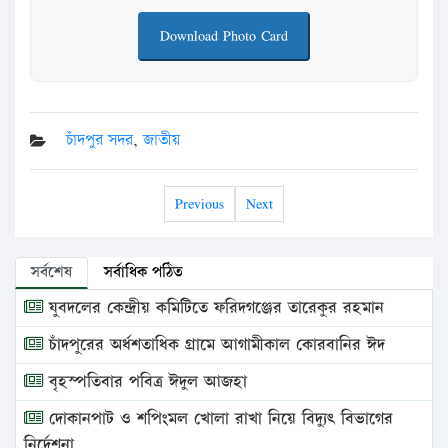
Download Photo Card
চাঁদপুর সদর
,
জাতীয়
Previous
Next
সর্বশেষ
সর্বাধিক পঠিত
যুবদলের কেন্দ্রীয় কমিটিতে ফরিদগঞ্জের তারেকুর রহমান
চাঁদপুরের অর্ধশতাধিক গ্রামে আগামীকাল কোরবানির ঈদ
বৃহস্পতিবার পবিত্র ঈদুল আজহা
দোকানপাট ও শপিংমল খোলা রাখা নিয়ে বিদ্যুৎ বিভাগের
নির্দেশনা