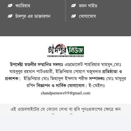
ক্যারিয়ার
ভ্রমন গাইড
চাঁদপুর এর ডাক্তারগন
যোগাযোগ
উপদেষ্টা মন্ডলীর সম্মানিত সদস্যঃ
এডভোকেট শাহরিয়ার মাহমুদ,মোঃ
মাহবুবুর রহমান পাটওয়ারী, ইঞ্জিনিয়ার সোহাগ মজুমদার
প্রতিষ্ঠাতা ও
প্রকাশক:
ইঞ্জিনিয়ার মোঃ জিহাদুল ইসলাম শরীফ
সম্পাদকঃ
মোঃ মামুনুর
রশিদ
বিজ্ঞাপন ও সার্বিক যোগাযোগ:
ই-মেইলঃ
chandpurnews99@gmail.com
এই ওয়েবসাইটের যে কোনো লেখা বা ছবি পুনঃপ্রকাশের ক্ষেত্রে ঋন
স্বীকার বাঞ্চনীয় ।
Copyright © 2026 • Chandpurnews.com • All Rights Reserved