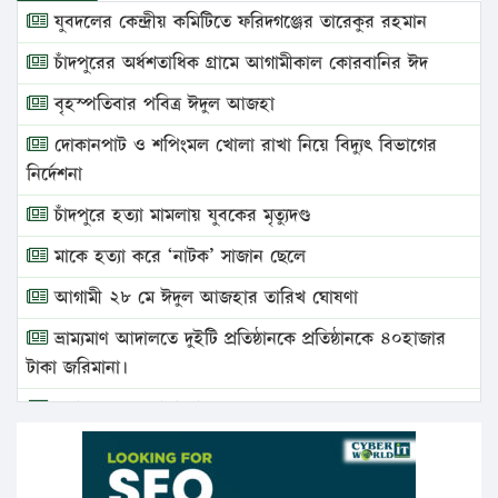
যুবদলের কেন্দ্রীয় কমিটিতে ফরিদগঞ্জের তারেকুর রহমান
চাঁদপুরের অর্ধশতাধিক গ্রামে আগামীকাল কোরবানির ঈদ
বৃহস্পতিবার পবিত্র ঈদুল আজহা
দোকানপাট ও শপিংমল খোলা রাখা নিয়ে বিদ্যুৎ বিভাগের
নির্দেশনা
চাঁদপুরে হত্যা মামলায় যুবকের মৃত্যুদণ্ড
মাকে হত্যা করে ‘নাটক’ সাজান ছেলে
আগামী ২৮ মে ঈদুল আজহার তারিখ ঘোষণা
ভ্রাম্যমাণ আদালতে দুইটি প্রতিষ্ঠানকে প্রতিষ্ঠানকে ৪০হাজার
টাকা জরিমানা।
এবার লঞ্চের ভাড়া বাড়ল
১৭ থেকে ২১ শতাংশ বিদ্যুতের দাম বাড়ানোর প্রস্তাব পিডিবির
১৬ মে চাঁদপুর ও ২৫ মে ফেনী সফরে যাবেন প্রধানমন্ত্রী