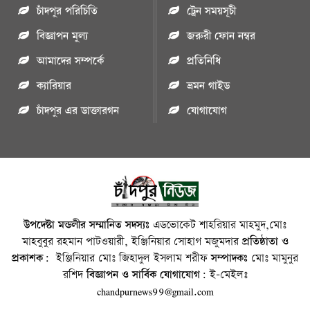
চাঁদপুর পরিচিতি
ট্রেন সময়সূচী
বিজ্ঞাপন মুল্য
জরুরী ফোন নম্বর
আমাদের সম্পর্কে
প্রতিনিধি
ক্যারিয়ার
ভ্রমন গাইড
চাঁদপুর এর ডাক্তারগন
যোগাযোগ
উপদেষ্টা মন্ডলীর সম্মানিত সদস্যঃ
এডভোকেট শাহরিয়ার মাহমুদ,মোঃ
মাহবুবুর রহমান পাটওয়ারী, ইঞ্জিনিয়ার সোহাগ মজুমদার
প্রতিষ্ঠাতা ও
প্রকাশক:
ইঞ্জিনিয়ার মোঃ জিহাদুল ইসলাম শরীফ
সম্পাদকঃ
মোঃ মামুনুর
রশিদ
বিজ্ঞাপন ও সার্বিক যোগাযোগ:
ই-মেইলঃ
chandpurnews99@gmail.com