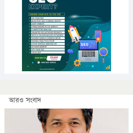
উচ্চশিক্ষায় গৌরবময় অর্জন: পূর্ণ স্কলারশিপে যুক্তরাষ্ট্রে
পিএইচডি করছেন কুয়েটের কৃতি…
সারা দেশে বজ্রাঘাতে ১৪ জনের প্রাণহানি
কঠোর হচ্ছে এসএসসি ও এইচএসসি পরীক্ষা
ফরিদগঞ্জে আগুনে পুড়লো ৬ ব্যবসা প্রতিষ্ঠান
আরও সংবাদ