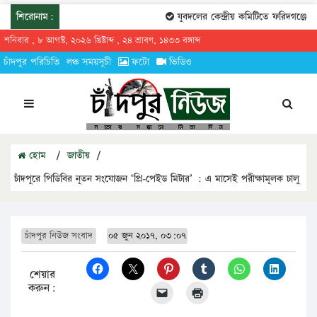
শিরোনাম:
যুবদলের কেন্দ্রীয় কমিটিতে ফরিদগঞ্জের তা
শনিবার , ৮ আগস্ট, ২০২৬ খ্রিষ্টাব্দ , ২৪ শ্রাবণ, ১৪৩৩ বঙ্গাব্দ
চাঁদপুর পরিচিতি
লঞ্চ সময়সূচী
ফটো
ভিডিও
হোম
/
জাতীয়
/
চাঁদপুরে পিডিবির নূতন সংযোজন ‘প্রি-পেইড মিটার’ : এ মাসেই পরীক্ষামূলক চালু
চাঁদপুর নিউজ সংবাদ
০৫ জুন ২০১৭, ০৩:০৭
শেয়ার
করুন: