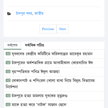
চাঁদপুর সদর
,
জাতীয়
Previous
Next
সর্বশেষ
সর্বাধিক পঠিত
যুবদলের কেন্দ্রীয় কমিটিতে ফরিদগঞ্জের তারেকুর রহমান
চাঁদপুরের অর্ধশতাধিক গ্রামে আগামীকাল কোরবানির ঈদ
বৃহস্পতিবার পবিত্র ঈদুল আজহা
দোকানপাট ও শপিংমল খোলা রাখা নিয়ে বিদ্যুৎ বিভাগের
নির্দেশনা
চাঁদপুরে হত্যা মামলায় যুবকের মৃত্যুদণ্ড
মাকে হত্যা করে ‘নাটক’ সাজান ছেলে