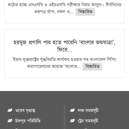
কঠোর হচ্ছে এসএসসি ও এইচএসসি পরীক্ষার নিয়ম কানুনে। দীর্ঘদিনের
প্রশ্নপত্র ফাঁস, নকল ও...
বিস্তারিত
হরমুজ প্রণালি পার হতে পারেনি ‘বাংলার জয়যাত্রা’,
ফিরে…
ইরান-যুক্তরাষ্ট্রের যুদ্ধবিরতি কার্যকর হওয়ার পর বাংলাদেশ শিপিং
করপোরেশনের জাহাজ ‘বাংলার...
বিস্তারিত
ওয়েব বৃত্তান্ত
লঞ্চ সময়সূচী
চাঁদপুর পরিচিতি
ট্রেন সময়সূচী