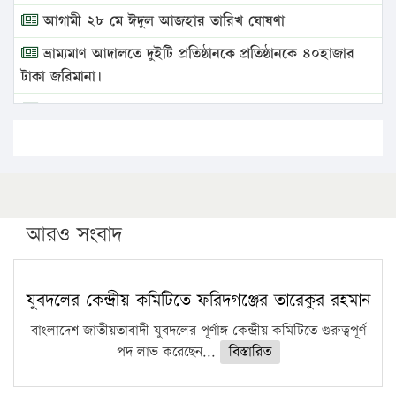
আগামী ২৮ মে ঈদুল আজহার তারিখ ঘোষণা
ভ্রাম্যমাণ আদালতে দুইটি প্রতিষ্ঠানকে প্রতিষ্ঠানকে ৪০হাজার
টাকা জরিমানা।
এবার লঞ্চের ভাড়া বাড়ল
১৭ থেকে ২১ শতাংশ বিদ্যুতের দাম বাড়ানোর প্রস্তাব পিডিবির
১৬ মে চাঁদপুর ও ২৫ মে ফেনী সফরে যাবেন প্রধানমন্ত্রী
উচ্চশিক্ষায় গৌরবময় অর্জন: পূর্ণ স্কলারশিপে যুক্তরাষ্ট্রে
পিএইচডি করছেন কুয়েটের কৃতি…
আরও সংবাদ
সারা দেশে বজ্রাঘাতে ১৪ জনের প্রাণহানি
কঠোর হচ্ছে এসএসসি ও এইচএসসি পরীক্ষা
যুবদলের কেন্দ্রীয় কমিটিতে ফরিদগঞ্জের তারেকুর রহমান
ফরিদগঞ্জে আগুনে পুড়লো ৬ ব্যবসা প্রতিষ্ঠান
বাংলাদেশ জাতীয়তাবাদী যুবদলের পূর্ণাঙ্গ কেন্দ্রীয় কমিটিতে গুরুত্বপূর্ণ
পদ লাভ করেছেন...
বিস্তারিত