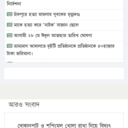
নির্দেশনা
চাঁদপুরে হত্যা মামলায় যুবকের মৃত্যুদণ্ড
মাকে হত্যা করে ‘নাটক’ সাজান ছেলে
আগামী ২৮ মে ঈদুল আজহার তারিখ ঘোষণা
ভ্রাম্যমাণ আদালতে দুইটি প্রতিষ্ঠানকে প্রতিষ্ঠানকে ৪০হাজার
টাকা জরিমানা।
এবার লঞ্চের ভাড়া বাড়ল
১৭ থেকে ২১ শতাংশ বিদ্যুতের দাম বাড়ানোর প্রস্তাব পিডিবির
১৬ মে চাঁদপুর ও ২৫ মে ফেনী সফরে যাবেন প্রধানমন্ত্রী
উচ্চশিক্ষায় গৌরবময় অর্জন: পূর্ণ স্কলারশিপে যুক্তরাষ্ট্রে
পিএইচডি করছেন কুয়েটের কৃতি…
আরও সংবাদ
সারা দেশে বজ্রাঘাতে ১৪ জনের প্রাণহানি
কঠোর হচ্ছে এসএসসি ও এইচএসসি পরীক্ষা
দোকানপাট ও শপিংমল খোলা রাখা নিয়ে বিদ্যুৎ