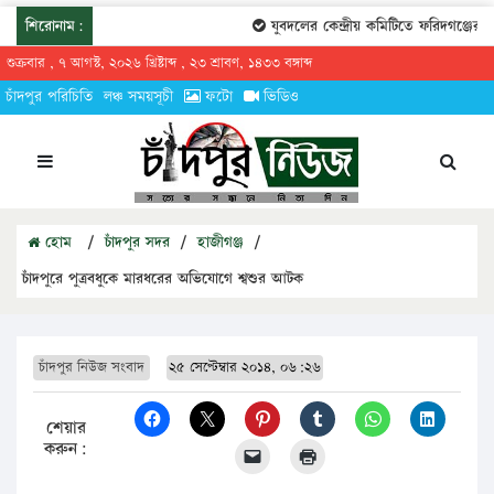
শিরোনাম:
যুবদলের কেন্দ্রীয় কমিটিতে ফরিদগঞ্জের তা
শুক্রবার , ৭ আগস্ট, ২০২৬ খ্রিষ্টাব্দ , ২৩ শ্রাবণ, ১৪৩৩ বঙ্গাব্দ
চাঁদপুর পরিচিতি
লঞ্চ সময়সূচী
ফটো
ভিডিও
হোম
/
চাঁদপুর সদর
/
হাজীগঞ্জ
/
চাঁদপুরে পুত্রবধুকে মারধরের অভিযোগে শ্বশুর আটক
চাঁদপুর নিউজ সংবাদ
২৫ সেপ্টেম্বার ২০১৪, ০৬:২৬
শেয়ার
করুন: