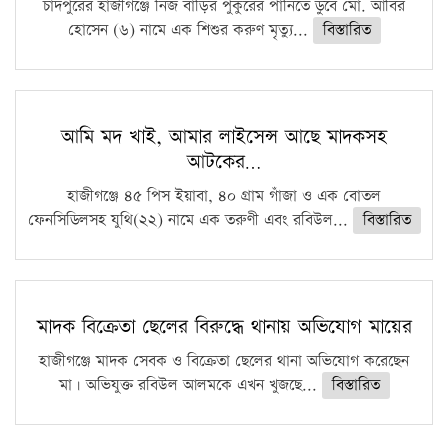
চাঁদপুরের হাজীগঞ্জে নিজ বাড়ির পুকুরের পানিতে ডুবে মো. আবির
হোসেন (৬) নামে এক শিশুর করুণ মৃত্যু...
বিস্তারিত
আমি মদ খাই, আমার লাইসেন্স আছে মাদকসহ
আটকের…
হাজীগঞ্জে ৪৫ পিস ইয়াবা, ৪০ গ্রাম গাঁজা ও এক বোতল
ফেনসিডিলসহ যুথি(২২) নামে এক তরুণী এবং রবিউল...
বিস্তারিত
মাদক বিক্রেতা ছেলের বিরুদ্ধে থানায় অভিযোগ মায়ের
হাজীগঞ্জে মাদক সেবক ও বিক্রেতা ছেলের থানা অভিযোগ করেছেন
মা। অভিযুক্ত রবিউল আলমকে এখন খুজছে...
বিস্তারিত