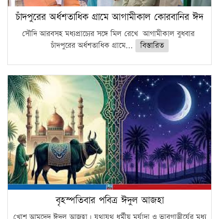
চাঁদপুরের অর্ধশতাধিক গ্রামে আগামীকাল কোরবানির ঈদ
সৌদি আরবসহ মধ্যপ্রাচ্যের সঙ্গে মিল রেখে আগামীকাল বুধবার
চাঁদপুরের অর্ধশতাধিক গ্রামে...
বিস্তারিত
বৃহস্পতিবার পবিত্র ঈদুল আজহা
খোশ আমদেদ ঈদুল আজহা। যথাযথ ধর্মীয় মর্যাদা ও ভাবগাম্ভীর্যের মধ্য