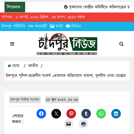
শিরোনাম:
যুবদলের কেন্দ্রীয় কমিটিতে ফরিদগঞ্জের তারেকুর 
শনিবার , ৮ আগস্ট, ২০২৬ খ্রিষ্টাব্দ , ২৪ শ্রাবণ, ১৪৩৩ বঙ্গাব্দ
চাঁদপুর পরিচিতি
লঞ্চ সময়সূচী
ফটো
ভিডিও
হোম
/
জাতীয়
/
চাঁদপুরে পুলিশ-ছাত্রলীগ সংঘর্ষ =হামলার অভিযোগে মামলা, যুবলীগ নেতা গ্রেপ্তার
চাঁদপুর নিউজ সংবাদ
২৫ জুন ২০১৭, ১৩:১৮
শেয়ার
করুন: