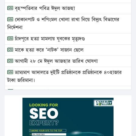
বৃহস্পতিবার পবিত্র ঈদুল আজহা
দোকানপাট ও শপিংমল খোলা রাখা নিয়ে বিদ্যুৎ বিভাগের
নির্দেশনা
চাঁদপুরে হত্যা মামলায় যুবকের মৃত্যুদণ্ড
মাকে হত্যা করে ‘নাটক’ সাজান ছেলে
আগামী ২৮ মে ঈদুল আজহার তারিখ ঘোষণা
ভ্রাম্যমাণ আদালতে দুইটি প্রতিষ্ঠানকে প্রতিষ্ঠানকে ৪০হাজার
টাকা জরিমানা।
এবার লঞ্চের ভাড়া বাড়ল
১৭ থেকে ২১ শতাংশ বিদ্যুতের দাম বাড়ানোর প্রস্তাব পিডিবির
১৬ মে চাঁদপুর ও ২৫ মে ফেনী সফরে যাবেন প্রধানমন্ত্রী
উচ্চশিক্ষায় গৌরবময় অর্জন: পূর্ণ স্কলারশিপে যুক্তরাষ্ট্রে
পিএইচডি করছেন কুয়েটের কৃতি…