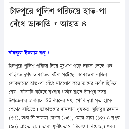
চাঁদপুরে পুলিশ পরিচয়ে হাত-পা
বেঁধে ডাকাতি * আহত ৪
রফিকুল ইসলাম বাবু ঃ
চাঁদপুরে পুলিশ পরিচয় দিয়ে মুখোশ পড়ে দরজা ভেঙ্গে এক
বাড়িতে দুর্ধর্ষ ডাকাতির ঘটনা ঘটেছে। ডাকাতরা বাড়ির
লোকজনের হাত-পা বেঁধে মারধোর করে তাদের সর্বস্ব ছিনিয়ে
নেয়। ঘটনাটি ঘটেছে বুধবার গভীর রাতে চাঁদপুর সদর
উপজেলার হানারচর ইউনিয়নের মধ্য গোবিন্দয়া মৃত হামিদ
শেখের বাড়িতে। ডাকাতদের হামলায় গৃহকর্তা মুজিবুর রহমান
(৫৫), তার স্ত্রী সালমা বেগম (৩৪), মেয়ে মায়া (১৫) ও নুপুর
(১০) আহত হয়। তারা স্থানীয়ভাবে চিকিৎসা নিয়েছে। খবর