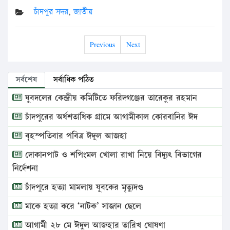
চাঁদপুর সদর
,
জাতীয়
Previous
Next
সর্বশেষ
সর্বাধিক পঠিত
যুবদলের কেন্দ্রীয় কমিটিতে ফরিদগঞ্জের তারেকুর রহমান
চাঁদপুরের অর্ধশতাধিক গ্রামে আগামীকাল কোরবানির ঈদ
বৃহস্পতিবার পবিত্র ঈদুল আজহা
দোকানপাট ও শপিংমল খোলা রাখা নিয়ে বিদ্যুৎ বিভাগের
নির্দেশনা
চাঁদপুরে হত্যা মামলায় যুবকের মৃত্যুদণ্ড
মাকে হত্যা করে ‘নাটক’ সাজান ছেলে
আগামী ২৮ মে ঈদুল আজহার তারিখ ঘোষণা