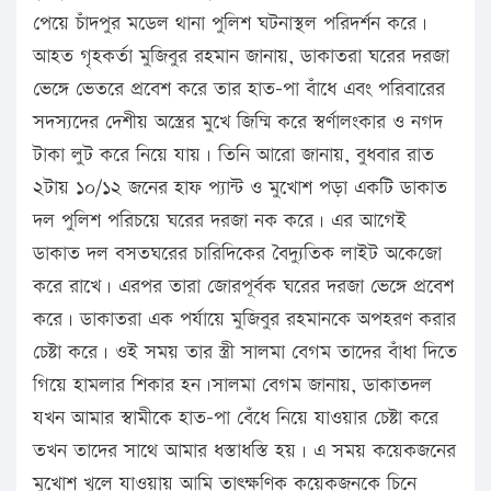
পেয়ে চাঁদপুর মডেল থানা পুলিশ ঘটনাস্থল পরিদর্শন করে।
আহত গৃহকর্তা মুজিবুর রহমান জানায়, ডাকাতরা ঘরের দরজা
ভেঙ্গে ভেতরে প্রবেশ করে তার হাত-পা বাঁধে এবং পরিবারের
সদস্যদের দেশীয় অস্ত্রের মুখে জিম্মি করে স্বর্ণালংকার ও নগদ
টাকা লুট করে নিয়ে যায়। তিনি আরো জানায়, বুধবার রাত
২টায় ১০/১২ জনের হাফ প্যান্ট ও মুখোশ পড়া একটি ডাকাত
দল পুলিশ পরিচয়ে ঘরের দরজা নক করে। এর আগেই
ডাকাত দল বসতঘরের চারিদিকের বৈদ্যুতিক লাইট অকেজো
করে রাখে। এরপর তারা জোরপূর্বক ঘরের দরজা ভেঙ্গে প্রবেশ
করে। ডাকাতরা এক পর্যায়ে মুজিবুর রহমানকে অপহরণ করার
চেষ্টা করে। ওই সময় তার স্ত্রী সালমা বেগম তাদের বাঁধা দিতে
গিয়ে হামলার শিকার হন।সালমা বেগম জানায়, ডাকাতদল
যখন আমার স্বামীকে হাত-পা বেঁধে নিয়ে যাওয়ার চেষ্টা করে
তখন তাদের সাথে আমার ধস্তাধস্তি হয়। এ সময় কয়েকজনের
মুখোশ খুলে যাওয়ায় আমি তাৎক্ষণিক কয়েকজনকে চিনে