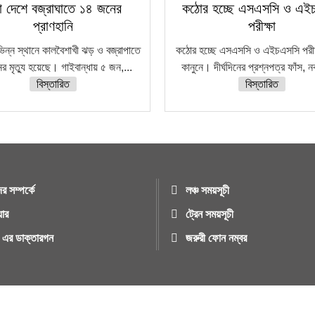
া দেশে বজ্রাঘাতে ১৪ জনের
কঠোর হচ্ছে এসএসসি ও এই
প্রাণহানি
পরীক্ষা
ভিন্ন স্থানে কালবৈশাখী ঝড় ও বজ্রাপাতে
কঠোর হচ্ছে এসএসসি ও এইচএসসি পরীক্
র মৃত্যু হয়েছে। গাইবান্ধায় ৫ জন,...
কানুনে। দীর্ঘদিনের প্রশ্নপত্র ফাঁস, 
বিস্তারিত
বিস্তারিত
র সম্পর্কে
লঞ্চ সময়সূচী
য়ার
ট্রেন সময়সূচী
ুর এর ডাক্তারগন
জরুরী ফোন নম্বর