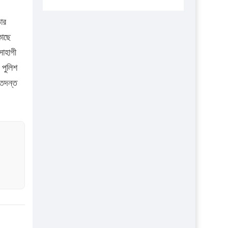
এবার লঞ্চের ভাড়া বাড়ল
তার
১৭ থেকে ২১ শতাংশ বিদ্যুতের দাম বাড়ানোর
কাছে
প্রস্তাব পিডিবির
োহাগী
১৬ মে চাঁদপুর ও ২৫ মে ফেনী সফরে যাবেন
 পুলিশ
প্রধানমন্ত্রী
 তদন্ত
উচ্চশিক্ষায় গৌরবময় অর্জন: পূর্ণ স্কলারশিপে
যুক্তরাষ্ট্রে পিএইচডি করছেন কুয়েটের কৃতি…
সারা দেশে বজ্রাঘাতে ১৪ জনের প্রাণহানি
কঠোর হচ্ছে এসএসসি ও এইচএসসি পরীক্ষা
ফরিদগঞ্জে আগুনে পুড়লো ৬ ব্যবসা প্রতিষ্ঠান