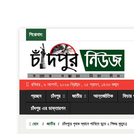
শিরোনাম:
রবিবার , ৯ আগস্ট, ২০২৬ খ্রিষ্টাব্দ , ২৫ শ্রাবণ, ১৪৩৩ বঙ্গাব্দ
প্রচ্ছদ
চাঁদপুর
জাতীয়
আন্তর্জাতিক
ফিচার 
চাঁদপুর এর ডাক্তারগন
হোম
/
জাতীয়
/
চাঁদপুরে পৃথক স্থানে পানিতে ডুবে ২ শিশুর মৃত্যু॥