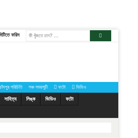
িতে ফরিদগঞ্জের তারেকুর রহমান
চাঁদপুরের অর্ধশতাধিক গ্রামে আগামীকাল কোরবান
খুজুন
চাঁদপুর পরিচিতি
লঞ্চ সময়সূচী
ফটো
ভিডিও
সাহিত্য
লিঙ্ক
ভিডিও
ফটো