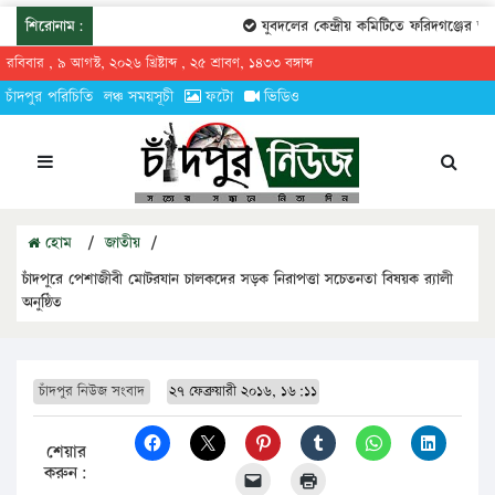
শিরোনাম:
যুবদলের কেন্দ্রীয় কমিটিতে ফরিদগঞ্জের তারেক
রবিবার , ৯ আগস্ট, ২০২৬ খ্রিষ্টাব্দ , ২৫ শ্রাবণ, ১৪৩৩ বঙ্গাব্দ
চাঁদপুর পরিচিতি
লঞ্চ সময়সূচী
ফটো
ভিডিও
হোম
/
জাতীয়
/
চাঁদপুরে পেশাজীবী মোটরযান চালকদের সড়ক নিরাপত্তা সচেতনতা বিষয়ক র‌্যালী
অনুষ্ঠিত
চাঁদপুর নিউজ সংবাদ
২৭ ফেব্রুয়ারী ২০১৬, ১৬:১১
শেয়ার
করুন: