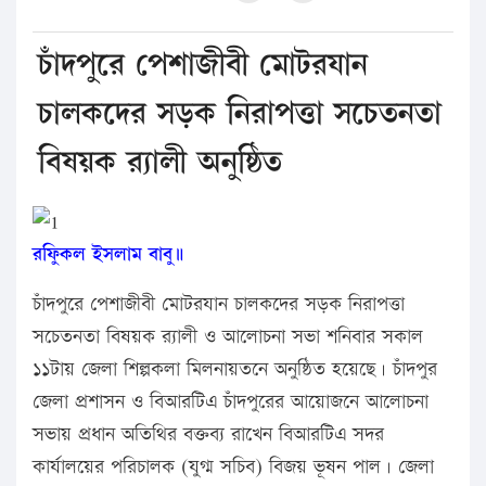
চাঁদপুরে পেশাজীবী মোটরযান
চালকদের সড়ক নিরাপত্তা সচেতনতা
বিষয়ক র‌্যালী অনুষ্ঠিত
রফিুকল ইসলাম বাবু॥
চাঁদপুরে পেশাজীবী মোটরযান চালকদের সড়ক নিরাপত্তা
সচেতনতা বিষয়ক র‌্যালী ও আলোচনা সভা শনিবার সকাল
১১টায় জেলা শিল্পকলা মিলনায়তনে অনুষ্ঠিত হয়েছে। চাঁদপুর
জেলা প্রশাসন ও বিআরটিএ চাঁদপুরের আয়োজনে আলোচনা
সভায় প্রধান অতিথির বক্তব্য রাখেন বিআরটিএ সদর
কার্যালয়ের পরিচালক (যুগ্ম সচিব) বিজয় ভূষন পাল। জেলা