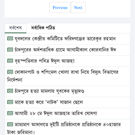
Previous
Next
সর্বশেষ
সর্বাধিক পঠিত
যুবদলের কেন্দ্রীয় কমিটিতে ফরিদগঞ্জের তারেকুর রহমান
চাঁদপুরের অর্ধশতাধিক গ্রামে আগামীকাল কোরবানির ঈদ
বৃহস্পতিবার পবিত্র ঈদুল আজহা
দোকানপাট ও শপিংমল খোলা রাখা নিয়ে বিদ্যুৎ বিভাগের
নির্দেশনা
চাঁদপুরে হত্যা মামলায় যুবকের মৃত্যুদণ্ড
মাকে হত্যা করে ‘নাটক’ সাজান ছেলে
আগামী ২৮ মে ঈদুল আজহার তারিখ ঘোষণা
ভ্রাম্যমাণ আদালতে দুইটি প্রতিষ্ঠানকে প্রতিষ্ঠানকে ৪০হাজার
টাকা জরিমানা।