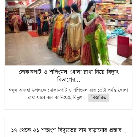
দোকানপাট ও শপিংমল খোলা রাখা নিয়ে বিদ্যুৎ
বিভাগের…
ঈদুল আজহা উপলক্ষে দোকানপাট ও শপিংমল রাত ১০টা পর্যন্ত খোলা
রাখা যাবে বলে জানিয়েছে বিদ্যুৎ...
বিস্তারিত
১৭ থেকে ২১ শতাংশ বিদ্যুতের দাম বাড়ানোর প্রস্তাব…