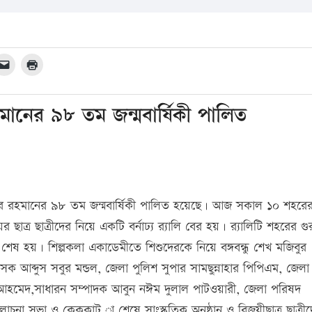
রহমানের ৯৮ তম জন্মবার্ষিকী পালিত
িবুর রহমানের ৯৮ তম জন্মবার্ষিকী পালিত হয়েছে। আজ সকাল ১০ শহরে
াত্র ছাত্রীদের নিয়ে একটি বর্নাঢ্য র‌্যালি বের হয়। র‌্যালিটি শহরের গুরুত
শেষ হয়। শিল্পকলা একাডেমীতে শিশুদেরকে নিয়ে বঙ্গবন্ধু শেখ মজিবুর
ক আব্দুস সবুর মন্ডল, জেলা পুলিশ সুপার সামছুন্নাহার পিপিএম, জেলা
হমেদ,সাধারন সম্পাদক আবুন নঈম দুলাল পাটওয়ারী, জেলা পরিষদ
চনা সভা ও কেককাট া শেষে সাংস্কৃতিক অনুষ্ঠান ও বিজয়ীছাত্র ছাত্রী