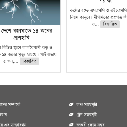
পরীক্ষা
কঠোর হচ্ছে এসএসসি ও এইচএসসি 
নিয়ম কানুনে। দীর্ঘদিনের প্রশ্নপত্র 
ও...
বিস্তারিত
 দেশে বজ্রাঘাতে ১৪ জনের
প্রাণহানি
 বিভিন্ন স্থানে কালবৈশাখী ঝড় ও
ে ১৪ জনের মৃত্যু হয়েছে। গাইবান্ধায়
৫ জন,...
বিস্তারিত
ের সম্পর্কে
লঞ্চ সময়সূচী
রিয়ার
ট্রেন সময়সূচী
পুর এর ডাক্তারগন
জরুরী ফোন নম্বর