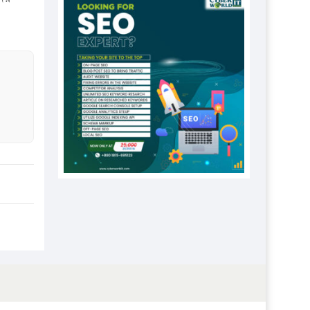
প্রতিষ্ঠানকে ৪০হাজার টাকা জরিমানা।
এবার লঞ্চের ভাড়া বাড়ল
১৭ থেকে ২১ শতাংশ বিদ্যুতের দাম
বাড়ানোর প্রস্তাব পিডিবির
১৬ মে চাঁদপুর ও ২৫ মে ফেনী সফরে
যাবেন প্রধানমন্ত্রী
উচ্চশিক্ষায় গৌরবময় অর্জন: পূর্ণ
স্কলারশিপে যুক্তরাষ্ট্রে পিএইচডি করছেন
কুয়েটের কৃতি…
সারা দেশে বজ্রাঘাতে ১৪ জনের
প্রাণহানি
কঠোর হচ্ছে এসএসসি ও এইচএসসি
পরীক্ষা
ফরিদগঞ্জে আগুনে পুড়লো ৬ ব্যবসা