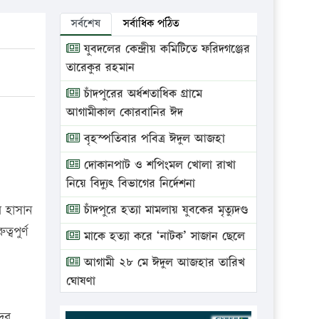
সর্বশেষ
সর্বাধিক পঠিত
যুবদলের কেন্দ্রীয় কমিটিতে ফরিদগঞ্জের
তারেকুর রহমান
চাঁদপুরের অর্ধশতাধিক গ্রামে
আগামীকাল কোরবানির ঈদ
বৃহস্পতিবার পবিত্র ঈদুল আজহা
দোকানপাট ও শপিংমল খোলা রাখা
নিয়ে বিদ্যুৎ বিভাগের নির্দেশনা
র হাসান
চাঁদপুরে হত্যা মামলায় যুবকের মৃত্যুদণ্ড
্বপুর্ণ
মাকে হত্যা করে ‘নাটক’ সাজান ছেলে
আগামী ২৮ মে ঈদুল আজহার তারিখ
ঘোষণা
ভ্রাম্যমাণ আদালতে দুইটি প্রতিষ্ঠানকে
দের