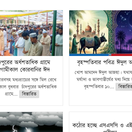
ঁদপুরের অর্ধশতাধিক গ্রামে
বৃহস্পতিবার পবিত্র ঈদুল
গামীকাল কোরবানির ঈদ
খোশ আমদেদ ঈদুল আজহা। যথাযথ
মর্যাদা ও ভাবগাম্ভীর্যের মধ্য দিয়
বসহ মধ্যপ্রাচ্যের সঙ্গে মিল রেখে
বৃহস্পতিবার ১০...
বিস্তারি
াল বুধবার চাঁদপুরের অর্ধশতাধিক
গ্রামে...
বিস্তারিত
কঠোর হচ্ছে এসএসসি ও এ