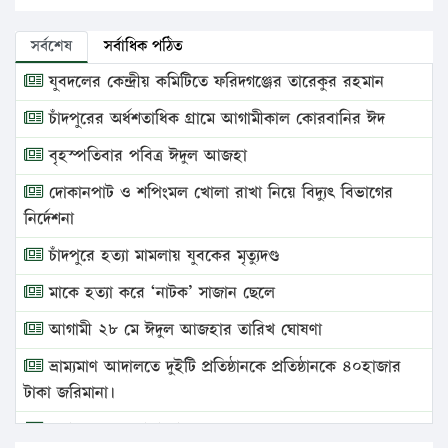
সর্বশেষ
সর্বাধিক পঠিত
যুবদলের কেন্দ্রীয় কমিটিতে ফরিদগঞ্জের তারেকুর রহমান
চাঁদপুরের অর্ধশতাধিক গ্রামে আগামীকাল কোরবানির ঈদ
বৃহস্পতিবার পবিত্র ঈদুল আজহা
দোকানপাট ও শপিংমল খোলা রাখা নিয়ে বিদ্যুৎ বিভাগের
নির্দেশনা
চাঁদপুরে হত্যা মামলায় যুবকের মৃত্যুদণ্ড
মাকে হত্যা করে ‘নাটক’ সাজান ছেলে
আগামী ২৮ মে ঈদুল আজহার তারিখ ঘোষণা
ভ্রাম্যমাণ আদালতে দুইটি প্রতিষ্ঠানকে প্রতিষ্ঠানকে ৪০হাজার
টাকা জরিমানা।
এবার লঞ্চের ভাড়া বাড়ল