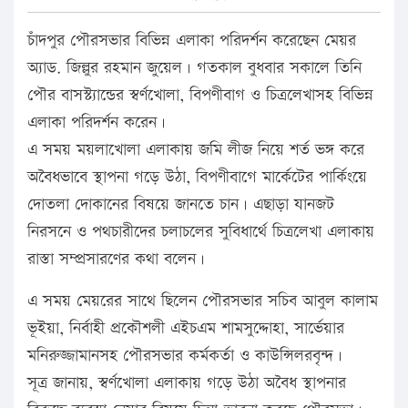
চাঁদপুর পৌরসভার বিভিন্ন এলাকা পরিদর্শন করেছেন মেয়র
অ্যাড. জিল্লুর রহমান জুয়েল। গতকাল বুধবার সকালে তিনি
পৌর বাসস্ট্যান্ডের স্বর্ণখোলা, বিপণীবাগ ও চিত্রলেখাসহ বিভিন্ন
এলাকা পরিদর্শন করেন।
এ সময় ময়লাখোলা এলাকায় জমি লীজ নিয়ে শর্ত ভঙ্গ করে
অবৈধভাবে স্থাপনা গড়ে উঠা, বিপণীবাগে মার্কেটের পার্কিংয়ে
দোতলা দোকানের বিষয়ে জানতে চান। এছাড়া যানজট
নিরসনে ও পথচারীদের চলাচলের সুবিধার্থে চিত্রলেখা এলাকায়
রাস্তা সম্প্রসারণের কথা বলেন।
এ সময় মেয়রের সাথে ছিলেন পৌরসভার সচিব আবুল কালাম
ভূইয়া, নির্বাহী প্রকৌশলী এইচএম শামসুদ্দোহা, সার্ভেয়ার
মনিরুজ্জামানসহ পৌরসভার কর্মকর্তা ও কাউন্সিলরবৃন্দ।
সূত্র জানায়, স্বর্ণখোলা এলাকায় গড়ে উঠা অবৈধ স্থাপনার