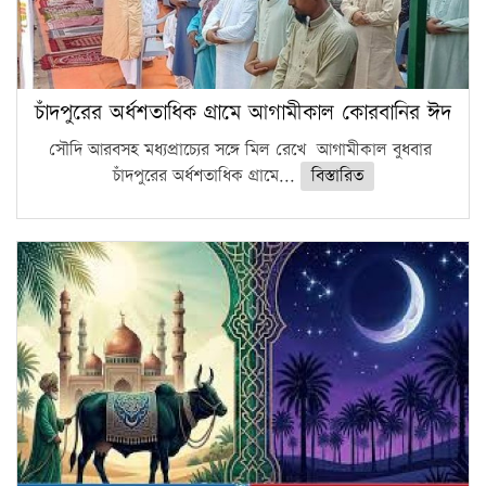
চাঁদপুরের অর্ধশতাধিক গ্রামে আগামীকাল কোরবানির ঈদ
সৌদি আরবসহ মধ্যপ্রাচ্যের সঙ্গে মিল রেখে আগামীকাল বুধবার
চাঁদপুরের অর্ধশতাধিক গ্রামে...
বিস্তারিত