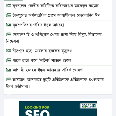
যুবদলের কেন্দ্রীয় কমিটিতে ফরিদগঞ্জের তারেকুর রহমান
চাঁদপুরের অর্ধশতাধিক গ্রামে আগামীকাল কোরবানির ঈদ
বৃহস্পতিবার পবিত্র ঈদুল আজহা
দোকানপাট ও শপিংমল খোলা রাখা নিয়ে বিদ্যুৎ বিভাগের
নির্দেশনা
চাঁদপুরে হত্যা মামলায় যুবকের মৃত্যুদণ্ড
মাকে হত্যা করে ‘নাটক’ সাজান ছেলে
আগামী ২৮ মে ঈদুল আজহার তারিখ ঘোষণা
ভ্রাম্যমাণ আদালতে দুইটি প্রতিষ্ঠানকে প্রতিষ্ঠানকে ৪০হাজার
টাকা জরিমানা।
এবার লঞ্চের ভাড়া বাড়ল
১৭ থেকে ২১ শতাংশ বিদ্যুতের দাম বাড়ানোর প্রস্তাব পিডিবির
১৬ মে চাঁদপুর ও ২৫ মে ফেনী সফরে যাবেন প্রধানমন্ত্রী