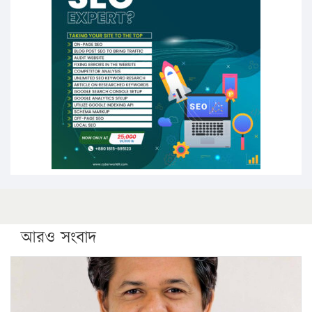
উচ্চশিক্ষায় গৌরবময় অর্জন: পূর্ণ স্কলারশিপে যুক্তরাষ্ট্রে
পিএইচডি করছেন কুয়েটের কৃতি…
সারা দেশে বজ্রাঘাতে ১৪ জনের প্রাণহানি
কঠোর হচ্ছে এসএসসি ও এইচএসসি পরীক্ষা
ফরিদগঞ্জে আগুনে পুড়লো ৬ ব্যবসা প্রতিষ্ঠান
আরও সংবাদ