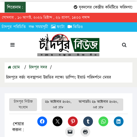
শিরোনাম:
যুবদলের কেন্দ্রীয় কমিটিতে ফরিদগঞ্জের তা
সোমবার , ১০ আগস্ট, ২০২৬ খ্রিষ্টাব্দ , ২৬ শ্রাবণ, ১৪৩৩ বঙ্গাব্দ
চাঁদপুর পরিচিতি
লঞ্চ সময়সূচী
ফটো
ভিডিও
হোম
/
চাঁদপুর সদর
/
চাঁদপুরে বর্জ্য ব্যবস্থাপনা উন্নতির লক্ষ্যে ডাম্পিং ইয়ার্ড পরিদর্শনে মেয়র
চাঁদপুর নিউজ
২৯ অক্টোবার ২০২০,
আপডেটঃ
২৯ অক্টোবার ২০২০,
সংবাদ
০৫:৫৮
০৫:৫৮
শেয়ার
করুন: