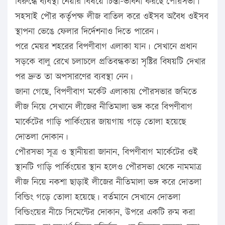
বিরুদ্ধে ব্যবস্থা নেয়ার বিষয়ে চিন্তা-ভাবনা করছে পৌরসভা।
সহসাই পৌর কর্তৃপক্ষ লীজ বাতিল করে ওইসব অবৈধ ওইসব
স্থাপনা ভেঙে ফেলার দির্দেশনাও দিতে পারেন।
পরে মেয়র শহরের বিপণীবাগ এলাকা যান। সেখানে প্রধান
সড়কে বালু রেখে চলাচলে প্রতিবন্ধকতা সৃষ্টির বিষয়টি দেখার
পর দ্রুত তা অপসারণের ব্যবস্থা নেন।
জানা গেছে, বিপণীবাগ মর্কেট এলাকায় পৌরসভার জমিতে
লীজ নিয়ে সেখানে লীজের নীতিমালা ভঙ্গ করে বিপণীবাগ
মার্কেটের গাড়ি পার্কিংয়ের জায়গায় গড়ে তোলা হয়েছে
দোতলা দোকান।
পৌরসভা সূত্র ও স্থানীয়রা জানান, বিপণীবাগ মার্কেটের ওই
স্থানটি গাড়ি পার্কিংয়ের স্থান হলেও পৌরসভা থেকে নামমাত্র
লীজ নিয়ে নকশা ছাড়াই লীজের নীতিমালা ভঙ্গ করে দোতলা
বিল্ডিং গড়ে তোলা হয়েছে। বর্তমানে সেখানে দোতলা
বিল্ডিংয়ের নীচে সিমেন্টের দোকান, উপরে একটি রুম করা