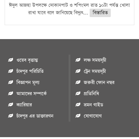
ঈদুল আজহা উপলক্ষে দোকানপাট ও শপিংমল রাত ১০টা পর্যন্ত খোলা
রাখা যাবে বলে জানিয়েছে বিদ্যুৎ...
বিস্তারিত
ওয়েব বৃত্তান্ত
লঞ্চ সময়সূচী
চাঁদপুর পরিচিতি
ট্রেন সময়সূচী
বিজ্ঞাপন মুল্য
জরুরী ফোন নম্বর
আমাদের সম্পর্কে
প্রতিনিধি
ক্যারিয়ার
ভ্রমন গাইড
চাঁদপুর এর ডাক্তারগন
যোগাযোগ