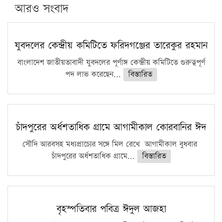
পিএইচডি করছেন কুয়েটের কৃতি…
আরও সংবাদ
সারা দেশে বজ্রাঘাতে ১৪ জনের প্রাণহানি
কঠোর হচ্ছে এসএসসি ও এইচএসসি পরীক্ষা
যুবদলের কেন্দ্রীয় কমিটিতে ফরিদগঞ্জের তারেকুর রহমান
ফরিদগঞ্জে আগুনে পুড়লো ৬ ব্যবসা প্রতিষ্ঠান
বাংলাদেশ জাতীয়তাবাদী যুবদলের পূর্ণাঙ্গ কেন্দ্রীয় কমিটিতে গুরুত্বপূর্ণ
পদ লাভ করেছেন...
বিস্তারিত
চাঁদপুরের অর্ধশতাধিক গ্রামে আগামীকাল কোরবানির ঈদ
সৌদি আরবসহ মধ্যপ্রাচ্যের সঙ্গে মিল রেখে আগামীকাল বুধবার
চাঁদপুরের অর্ধশতাধিক গ্রামে...
বিস্তারিত
বৃহস্পতিবার পবিত্র ঈদুল আজহা