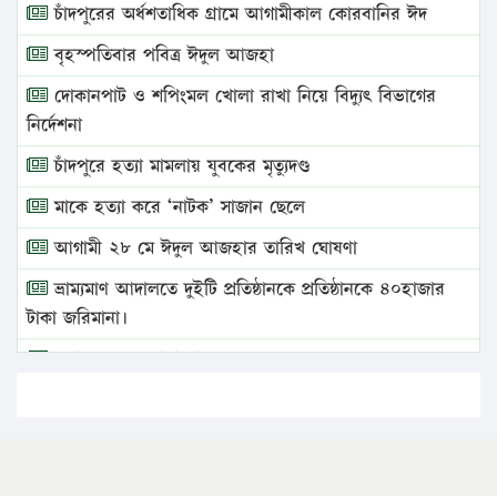
চাঁদপুরের অর্ধশতাধিক গ্রামে আগামীকাল কোরবানির ঈদ
বৃহস্পতিবার পবিত্র ঈদুল আজহা
দোকানপাট ও শপিংমল খোলা রাখা নিয়ে বিদ্যুৎ বিভাগের
নির্দেশনা
চাঁদপুরে হত্যা মামলায় যুবকের মৃত্যুদণ্ড
মাকে হত্যা করে ‘নাটক’ সাজান ছেলে
আগামী ২৮ মে ঈদুল আজহার তারিখ ঘোষণা
ভ্রাম্যমাণ আদালতে দুইটি প্রতিষ্ঠানকে প্রতিষ্ঠানকে ৪০হাজার
টাকা জরিমানা।
এবার লঞ্চের ভাড়া বাড়ল
১৭ থেকে ২১ শতাংশ বিদ্যুতের দাম বাড়ানোর প্রস্তাব পিডিবির
১৬ মে চাঁদপুর ও ২৫ মে ফেনী সফরে যাবেন প্রধানমন্ত্রী
উচ্চশিক্ষায় গৌরবময় অর্জন: পূর্ণ স্কলারশিপে যুক্তরাষ্ট্রে