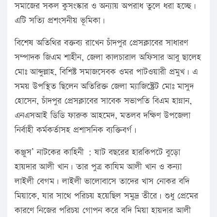
সমাজের সকল কুসংস্কার ও অন্যায় অপরাধ তুলে ধরা হচ্ছে।
এটি সত্যি প্রশংসনীয় ভূমিকা।
বিশেষ অতিথির বক্তব্য রাখেন চাঁদপুর প্রেসক্লাবের সাধারণ
সম্পাদক জিএম শাহীন, জেলা কালচারাল অফিসার আবু ছালেহ
মোঃ আব্দুল্লাহ, বিশিষ্ট সমাজসেবক ওমর পাটওয়ারী প্রমুখ। এ
সময় উপস্থিত ছিলেন অতিরিক্ত জেলা ম্যাজিস্ট্রেট মোঃ মাসুদ
হোসেন, চাঁদপুর প্রেসক্লাবের সাবেক সভাপতি বিএম হান্নান,
এনএসআই ডিডি ফারুক আহমেদ, মতলব দক্ষিণ উপজেলা
নির্বাহী কর্মকর্তাসহ প্রশাসনিক ব্যক্তিবর্গ।
কঞ্জুস’ নাটকের কাহিনী : ষাট বছরের হারকিপটে বুড়ো
হায়দার আলী খান। তার পুত্র কাযিম আলী খান ও কন্যা
লাইলী বেগম। লাইলী ভালোবাসে তাদের খাস নোকর বদি
মিয়াকে, যার সাথে পরিচয় হয়েছিল সমুদ্র তীরে। শুধু প্রেমের
কারণে নিজের পরিচয় গোপন করে বদি মিয়া হায়দার আলী