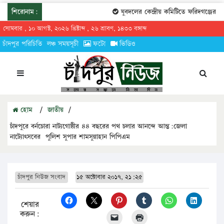
শিরোনাম:
যুবদলের কেন্দ্রীয় কমিটিতে ফরিদগঞ্জের তার
সোমবার , ১০ আগস্ট, ২০২৬ খ্রিষ্টাব্দ , ২৬ শ্রাবণ, ১৪৩৩ বঙ্গাব্দ
চাঁদপুর পরিচিতি
লঞ্চ সময়সূচী
ফটো
ভিডিও
হোম
/
জাতীয়
/
চাঁদপুরে বর্নচোরা নাট্যগোষ্ঠীর ৪৪ বছরের পথ চলার আনন্দে আন্ত:জেলা
নাট্যোৎসবের পুলিশ সুপার শামসুন্নাহান পিপিএম
চাঁদপুর নিউজ সংবাদ
১৫ অক্টোবার ২০১৭, ২১:২৫
শেয়ার
করুন: