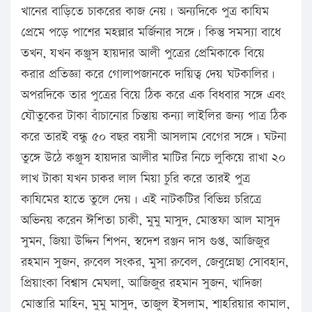
খানের বাড়িতে চাকরের কাজ নেয়। অন্যদিকে পুত্র কাযিম
প্রেমে পড়ে পাশের মহল্লার মর্জিনার সঙ্গে। কিন্তু সমস্যা বাধে
তখন, যখন কঞ্জুস হায়দার আলী পুত্রের প্রেমিকাকে বিয়ে
করার প্রতিজ্ঞা করে গোলাপজানকে দায়িত্ব দেয় ঘটকালির।
অপরদিকে তার পুত্রের বিয়ে ঠিক করে এক বিধবার সঙ্গে এবং
যৌতুকের টাকা বাঁচানোর চিন্তায় কন্যা লাইলির জন্য পাত্র ঠিক
করে তারই বন্ধু ৫০ বছর বয়সী আসলাম বেগের সঙ্গে। ঘটনা
তুঙ্গে উঠে কঞ্জুস হায়দার আলীর মাটির নিচে লুকিয়ে রাখা ২০
লাখ টাকা যখন চাকর লাল মিয়া চুরি করে তারই পুত্র
কাযিমের হাতে তুলে দেয়। এই নাটকটির বিভিন্ন চরিত্রে
অভিনয় করেন ঈশিতা চাকী, মুমু মাসুদ, মোস্তফা আল মাসুদ
সুমন, জিয়া উদ্দিন শিপন, স্বদেশ রঞ্জন দাস গুপ্ত, আজিজুর
রহমান সুজন, রুবেল সংকর, মুসা রুবেল, জেবুন্নেছা সোবহান,
প্রিয়াংকা বিশ্বাস মেঘলা, আজিজুর রহমান সুজন, খাদিজা
মোস্তারি মাহিন, মুমু মাসুদ, তাজুল ইসলাম, শাহরিয়ার কামাল,