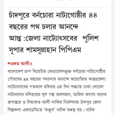
চাঁদপুরে বর্নচোরা নাট্যগোষ্ঠীর ৪৪
বছরের পথ চলার আনন্দে
আন্ত:জেলা নাট্যোৎসবের পুলিশ
সুপার শামসুন্নাহান পিপিএম
শওকত আলী॥
বাংলাদেশ গ্রুপ থিয়েটার ফেডারেশনভুক্ত বর্ণচোরা নাট্যগোষ্ঠীর
গৌরবের ৪৪ বছরের পথচলার আনন্দে আয়োজিত আন্তঃজেলা
নাট্যোৎসবের গতকাল রবিবার ৩য় দিন সন্ধ্যায় ঢাকা লোকো
নাট্যদলের মলিয়রের মূল গল্প অবলম্বনে, তারিক আনাম খানের
রূপান্তরে ও লিয়াকত আলী লাকির নির্দেশনায় চাঁদপুর জেলা
শিল্পকলা একাডেমিতে ‘কঞ্জুস’ নাটক মঞ্চস্থ হয়। নাটক