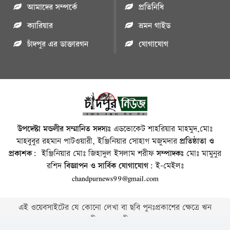
আমাদের সম্পর্কে
প্রতিনিধি
ক্যারিয়ার
ভ্রমন গাইড
চাঁদপুর এর ডাক্তারগন
যোগাযোগ
উপদেষ্টা মন্ডলীর সম্মানিত সদস্যঃ
এডভোকেট শাহরিয়ার মাহমুদ,মোঃ
মাহবুবুর রহমান পাটওয়ারী, ইঞ্জিনিয়ার সোহাগ মজুমদার
প্রতিষ্ঠাতা ও
প্রকাশক:
ইঞ্জিনিয়ার মোঃ জিহাদুল ইসলাম শরীফ
সম্পাদকঃ
মোঃ মামুনুর
রশিদ
বিজ্ঞাপন ও সার্বিক যোগাযোগ:
ই-মেইলঃ
chandpurnews99@gmail.com
এই ওয়েবসাইটের যে কোনো লেখা বা ছবি পুনঃপ্রকাশের ক্ষেত্রে ঋন
স্বীকার বাঞ্চনীয় ।