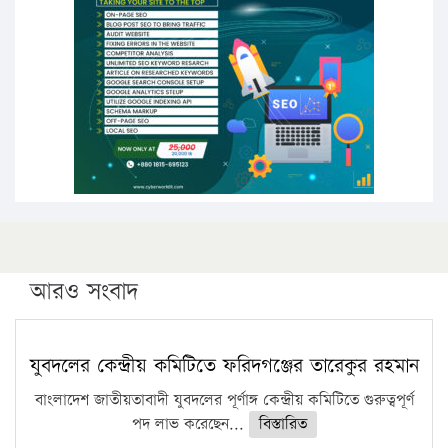
পিএইচডি করছেন কুয়েটের কৃতি…
সারা দেশে বজ্রাঘাতে ১৪ জনের প্রাণহানি
কঠোর হচ্ছে এসএসসি ও এইচএসসি পরীক্ষা
ফরিদগঞ্জে আগুনে পুড়লো ৬ ব্যবসা প্রতিষ্ঠান
আরও সংবাদ
যুবদলের কেন্দ্রীয় কমিটিতে ফরিদগঞ্জের তারেকুর রহমান
বাংলাদেশ জাতীয়তাবাদী যুবদলের পূর্ণাঙ্গ কেন্দ্রীয় কমিটিতে গুরুত্বপূর্ণ
পদ লাভ করেছেন...
বিস্তারিত