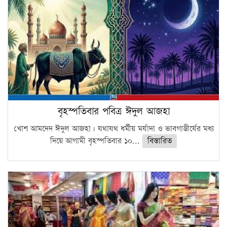
বৃহস্পতিবার পবিত্র ঈদুল আজহা
খোশ আমদেদ ঈদুল আজহা। যথাযথ ধর্মীয় মর্যাদা ও ভাবগাম্ভীর্যের মধ্য
দিয়ে আগামী বৃহস্পতিবার ১০...
বিস্তারিত