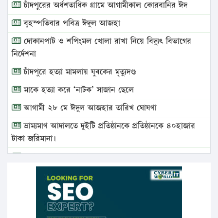
চাঁদপুরের অর্ধশতাধিক গ্রামে আগামীকাল কোরবানির ঈদ
বৃহস্পতিবার পবিত্র ঈদুল আজহা
দোকানপাট ও শপিংমল খোলা রাখা নিয়ে বিদ্যুৎ বিভাগের
নির্দেশনা
চাঁদপুরে হত্যা মামলায় যুবকের মৃত্যুদণ্ড
মাকে হত্যা করে ‘নাটক’ সাজান ছেলে
আগামী ২৮ মে ঈদুল আজহার তারিখ ঘোষণা
ভ্রাম্যমাণ আদালতে দুইটি প্রতিষ্ঠানকে প্রতিষ্ঠানকে ৪০হাজার
টাকা জরিমানা।
এবার লঞ্চের ভাড়া বাড়ল
১৭ থেকে ২১ শতাংশ বিদ্যুতের দাম বাড়ানোর প্রস্তাব পিডিবির
১৬ মে চাঁদপুর ও ২৫ মে ফেনী সফরে যাবেন প্রধানমন্ত্রী
উচ্চশিক্ষায় গৌরবময় অর্জন: পূর্ণ স্কলারশিপে যুক্তরাষ্ট্রে