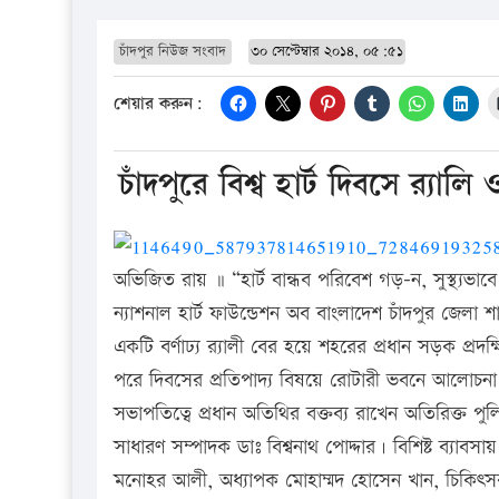
চাঁদপুর নিউজ সংবাদ
৩০ সেপ্টেম্বার ২০১৪, ০৫:৫১
শেয়ার করুন:
চাঁদপুরে বিশ্ব হার্ট দিবসে র‌্য
অভিজিত রায় ॥ “হার্ট বান্ধব পরিবেশ গড়–ন, সুস্থ্যভাবে 
ন্যাশনাল হার্ট ফাউন্ডেশন অব বাংলাদেশ চাঁদপুর জেল
একটি বর্ণাঢ্য র‌্যালী বের হয়ে শহরের প্রধান সড়ক প্র
পরে দিবসের প্রতিপাদ্য বিষয়ে রোটারী ভবনে আলোচন
সভাপতিত্বে প্রধান অতিথির বক্তব্য রাখেন অতিরিক্ত প
সাধারণ সম্পাদক ডাঃ বিশ্বনাথ পোদ্দার। বিশিষ্ট ব্যা
মনোহর আলী, অধ্যাপক মোহাম্মদ হোসেন খান, চিকিৎসক