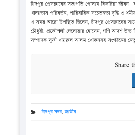
চাঁদপুর প্রেসক্লাবের সভাপতি গোলাম কিবরিয়া জীবন। বক্
খাদ্যাভাস পরিবর্তন, পারিবারিক সচেতনতা বৃদ্ধি ও ধর্ম
এ সময় আরো উপস্থিত ছিলেন, চাঁদপুর প্রেসক্লাবের সাবেক
চৌধুরী, প্রকৌশলী দেলোয়ার হোসেন, গণি আদর্শ উচ্চ বি
সম্পাদক সুফী খায়রুল আলম খোকনসহ সংগঠনের নেতৃবৃন্দ, শ
Share t
চাঁদপুর সদর
,
জাতীয়