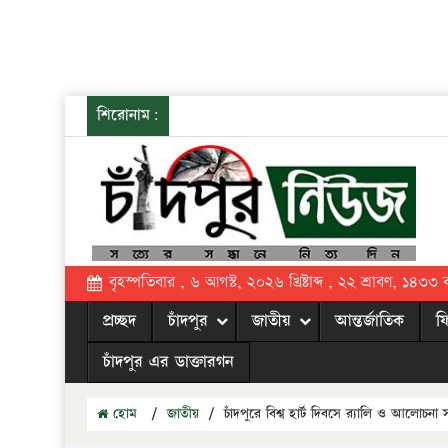
শিরোনাম:
বৃহস্পতিবার , ৬ আগস্ট, ২০২৬ খ্রিষ্টাব্দ , ২২ শ্রাবণ, ১৪৩৩ বঙ্
প্রচ্ছদ
চাঁদপুর
জাতীয়
আন্তর্জাতিক
ফ
চাঁদপুর এর ডাক্তারগন
হোম
/
জাতীয়
/
চাঁদপুরে বিশ্ব হার্ট দিবসে র‌্যালি ও আলোচনা 