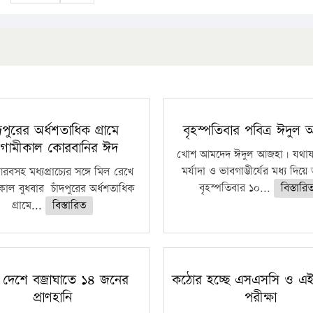
ঁদপুরের অর্ধশতাধিক গ্রামে
বৃহস্পতিবার পবিত্র ঈদুল
গামীকাল কোরবানির ঈদ
খোশ আমদেদ ঈদুল আজহা। যথাযথ
মর্যাদা ও ভাবগাম্ভীর্যের মধ্য দিয়
বসহ মধ্যপ্রাচ্যের সঙ্গে মিল রেখে
বৃহস্পতিবার ১০...
বিস্তারি
াল বুধবার চাঁদপুরের অর্ধশতাধিক
গ্রামে...
বিস্তারিত
 দেশে বজ্রাঘাতে ১৪ জনের
কঠোর হচ্ছে এসএসসি ও এ
প্রাণহানি
পরীক্ষা