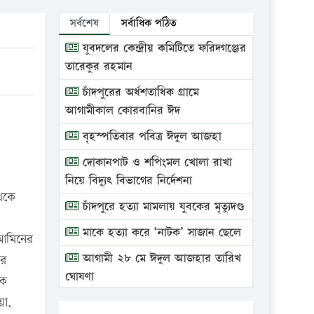
সর্বশেষ
সর্বাধিক পঠিত
যুবদলের কেন্দ্রীয় কমিটিতে ফরিদগঞ্জের
তারেকুর রহমান
চাঁদপুরের অর্ধশতাধিক গ্রামে
আগামীকাল কোরবানির ঈদ
বৃহস্পতিবার পবিত্র ঈদুল আজহা
দোকানপাট ও শপিংমল খোলা রাখা
।
নিয়ে বিদ্যুৎ বিভাগের নির্দেশনা
থেকে
চাঁদপুরে হত্যা মামলায় যুবকের মৃত্যুদণ্ড
মাকে হত্যা করে ‘নাটক’ সাজান ছেলে
 আমিনের
আগামী ২৮ মে ঈদুল আজহার তারিখ
ের
ঘোষণা
পক
য়া,
ভ্রাম্যমাণ আদালতে দুইটি প্রতিষ্ঠানকে