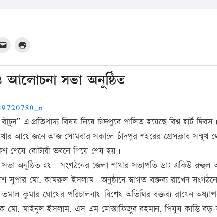
ালি ও আলোচনা সভা অনুষ্ঠিত
বাঁচুন” এ প্রতিপাদ্য বিষয় নিয়ে চাঁদপুরে পালিত হয়েছে বিশ্ব হার্ট দিবস
া শাখার আয়োজনে আজ সোমবার সকালে চাঁদপুর শহরের প্রেসক্লাব সম্মুখ 
দক্ষিণ শেষে রোটারী ভবনে গিয়ে শেষ হয়।
া সভা অনুষ্ঠিত হয়। সংগঠনের জেলা শাখার সভাপতি ডাঃ একিউ রুহুল
ুলিশ সুপার মো. কামরুল ইসলাম। অনুষ্ঠানে স্বাগত বক্তব্য রাখেন সংগঠন
বসায় তমাল কুমার ঘোষের পরিচালনায় বিশেষ অতিথির বক্তব্য রাখেন অধ্যা
 মো. মাইনুল ইসলাম, এস এম মোস্তাফিজুর রহমান, পিযুষ কান্তি বড়–