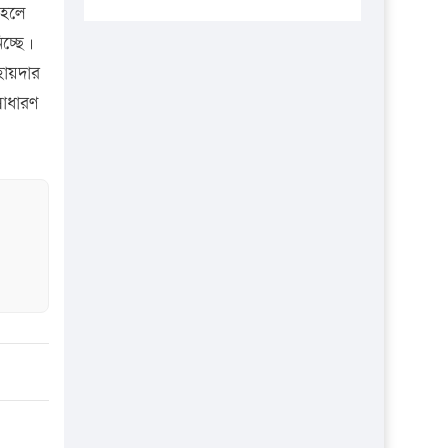
প্রতিষ্ঠানকে ৪০হাজার টাকা জরিমানা।
 হলে
িচ্ছে।
এবার লঞ্চের ভাড়া বাড়ল
হায়দার
১৭ থেকে ২১ শতাংশ বিদ্যুতের দাম
সাধারণ
বাড়ানোর প্রস্তাব পিডিবির
১৬ মে চাঁদপুর ও ২৫ মে ফেনী সফরে
যাবেন প্রধানমন্ত্রী
উচ্চশিক্ষায় গৌরবময় অর্জন: পূর্ণ
স্কলারশিপে যুক্তরাষ্ট্রে পিএইচডি করছেন
কুয়েটের কৃতি…
সারা দেশে বজ্রাঘাতে ১৪ জনের
প্রাণহানি
কঠোর হচ্ছে এসএসসি ও এইচএসসি
পরীক্ষা
ফরিদগঞ্জে আগুনে পুড়লো ৬ ব্যবসা