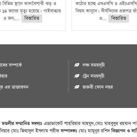
 বিভিন্ন স্থানে কালবৈশাখী ঝড় ও
কঠোর হচ্ছে এসএসসি ও এইচএসসি 
ে ১৪ জনের মৃত্যু হয়েছে। গাইবান্ধায়
নিয়ম কানুনে। দীর্ঘদিনের প্রশ্নপত্র 
৫ জন,...
বিস্তারিত
ও...
বিস্তারিত
ের সম্পর্কে
লঞ্চ সময়সূচী
রিয়ার
ট্রেন সময়সূচী
পুর এর ডাক্তারগন
জরুরী ফোন নম্বর
া মন্ডলীর সম্মানিত সদস্যঃ
এডভোকেট শাহরিয়ার মাহমুদ,মোঃ মাহবুবুর রহমান পাট
জিনিয়ার মোঃ জিহাদুল ইসলাম শরীফ
সম্পাদকঃ
মোঃ মামুনুর রশিদ
বিজ্ঞাপন ও সা