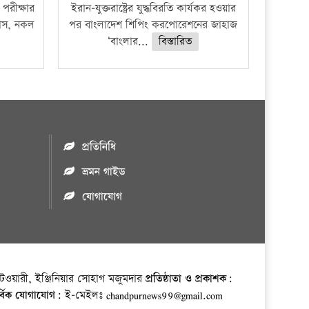
পরীক্ষার
ইরান-যুক্তরাষ্ট্রের যুদ্ধবিরতি কার্যকর হওয়ার
ফাঁস, নকল
পর বাংলাদেশ শিপিং করপোরেশনের জাহাজ
‘বাংলার...
বিস্তারিত
প্রতিনিধি
ভ্রমন গাইড
যোগাযোগ
ওয়ারী, ইঞ্জিনিয়ার সোহাগ মজুমদার
প্রতিষ্ঠাতা ও প্রকাশক:
র্বিক যোগাযোগ:
ই-মেইলঃ chandpurnews99@gmail.com