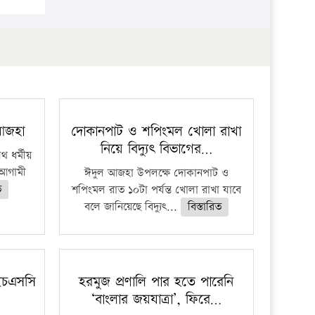
প্রতিষ্ঠান
 আজহা
দোকানপাট ও শপিংমল খোলা রাখা
নিয়ে বিদ্যুৎ বিভাগের…
 ধর্মীয়
ে আগামী
ঈদুল আজহা উপলক্ষে দোকানপাট ও
ত
শপিংমল রাত ১০টা পর্যন্ত খোলা রাখা যাবে
বলে জানিয়েছে বিদ্যুৎ...
বিস্তারিত
ইচএসসি
হরমুজ প্রণালি পার হতে পারেনি
‘বাংলার জয়যাত্রা’, ফিরে…