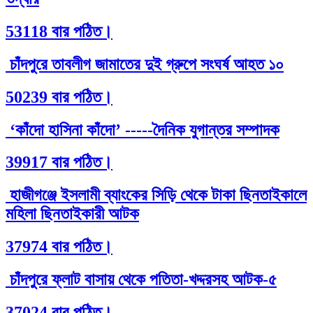
53118 বার পঠিত।
চাঁদপুরে তাবলীগ জামাতের দুই গ্রুপে সংঘর্ষ আহত ১০
50239 বার পঠিত।
‘কাঁদো হাসিনা কাঁদো’ -----দৈনিক যুগান্তর সম্পাদক
39917 বার পঠিত।
হাজীগঞ্জে ইসলামী ব্যাংকের সিড়ি থেকে টাকা ছিনতাইকালে
মহিলা ছিনতাইকারী আটক
37974 বার পঠিত।
চাঁদপুরে ফ্লাট বাসায় থেকে পতিতা-খদ্দরসহ আটক-৫
37024 বার পঠিত।