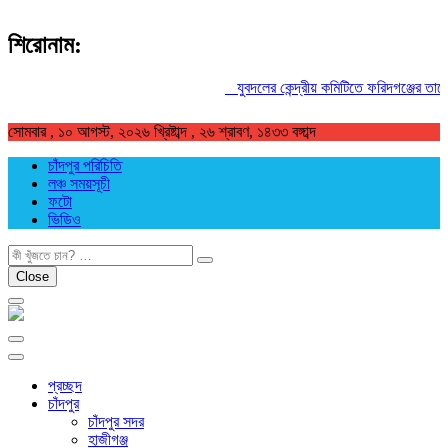
শিরোনাম:
যুবদলের কেন্দ্রীয় কমিটিতে ফরিদগঞ্জের তারেকুর
সোমবার , ১০ আগস্ট, ২০২৬ খ্রিষ্টাব্দ , ২৬ শ্রাবণ, ১৪৩৩ বঙ্গাব্দ
চাঁদপুর পরিচিতি
লঞ্চ সময়সূচী
ফটো
ভিডিও
খুজুন
Close
প্রচ্ছদ
চাঁদপুর
চাঁদপুর সদর
হাজীগঞ্জ