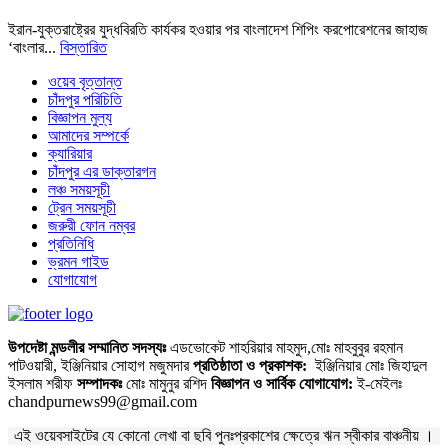
ইরান-যুক্তরাষ্ট্রের যুদ্ধবিরতি কার্যকর হওয়ার পর বাংলাদেশ শিপিং করপোরেশনের জাহাজ
‘বাংলার...
বিস্তারিত
ওয়েব বৃত্তান্ত
চাঁদপুর পরিচিতি
বিজ্ঞাপন মুল্য
আমাদের সম্পর্কে
ক্যারিয়ার
চাঁদপুর এর ডাক্তারগন
লঞ্চ সময়সূচী
ট্রেন সময়সূচী
জরুরী ফোন নম্বর
প্রতিনিধি
ভ্রমন গাইড
যোগাযোগ
উপদেষ্টা মন্ডলীর সম্মানিত সদস্যঃ
এডভোকেট শাহরিয়ার মাহমুদ,মোঃ মাহবুবুর রহমান
পাটওয়ারী, ইঞ্জিনিয়ার সোহাগ মজুমদার
প্রতিষ্ঠাতা ও প্রকাশক:
ইঞ্জিনিয়ার মোঃ জিহাদুল
ইসলাম শরীফ
সম্পাদকঃ
মোঃ মামুনুর রশিদ
বিজ্ঞাপন ও সার্বিক যোগাযোগ:
ই-মেইলঃ
chandpurnews99@gmail.com
এই ওয়েবসাইটের যে কোনো লেখা বা ছবি পুনঃপ্রকাশের ক্ষেত্রে ঋন স্বীকার বাঞ্চনীয় ।