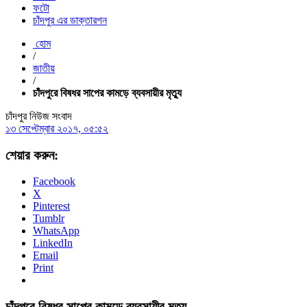
ফটো
চাঁদপুর এর ডাক্তারগন
হোম
/
জাতীয়
/
চাঁদপুরে বিষধর সাপের কামড়ে ব্যবসায়ীর মৃত্যু
চাঁদপুর নিউজ সংবাদ
১৩ সেপ্টেম্বার ২০১৭, ০৫:৫২
শেয়ার করুন:
Facebook
X
Pinterest
Tumblr
WhatsApp
LinkedIn
Email
Print
চাঁদপুরে বিষধর সাপের কামড়ে ব্যবসায়ীর মৃত্যু