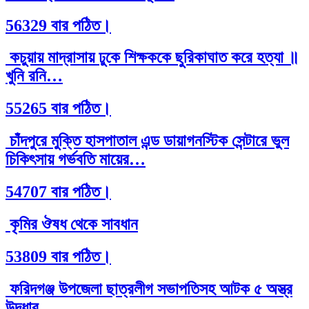
56329 বার পঠিত।
কচুয়ায় মাদ্রাসায় ঢুকে শিক্ষককে ছুরিকাঘাত করে হত্যা ॥
খুনি রনি…
55265 বার পঠিত।
চাঁদপুরে মুক্তি হাসপাতাল এন্ড ডায়াগনস্টিক সেন্টারে ভুল
চিকিৎসায় গর্ভবতি মায়ের…
54707 বার পঠিত।
কৃমির ঔষধ থেকে সাবধান
53809 বার পঠিত।
ফরিদগঞ্জ উপজেলা ছাত্রলীগ সভাপতিসহ আটক ৫ অস্ত্র
উদ্ধার