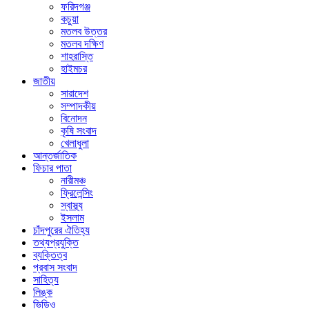
ফরিদগঞ্জ
কচুয়া
মতলব উত্তর
মতলব দক্ষিণ
শাহরাস্তি
হাইমচর
জাতীয়
সারাদেশ
সম্পাদকীয়
বিনোদন
কৃষি সংবাদ
খেলাধুলা
আন্তর্জাতিক
ফিচার পাতা
নারীমঞ্চ
ফ্রিলেন্সিং
স্বাস্থ্য
ইসলাম
চাঁদপুরের ঐতিহ্য
তথ্যপ্রযুক্তি
ব্যক্তিত্ব
প্রবাস সংবাদ
সাহিত্য
লিঙ্ক
ভিডিও