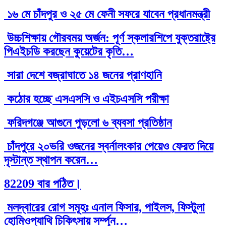
১৬ মে চাঁদপুর ও ২৫ মে ফেনী সফরে যাবেন প্রধানমন্ত্রী
উচ্চশিক্ষায় গৌরবময় অর্জন: পূর্ণ স্কলারশিপে যুক্তরাষ্ট্রে
পিএইচডি করছেন কুয়েটের কৃতি…
সারা দেশে বজ্রাঘাতে ১৪ জনের প্রাণহানি
কঠোর হচ্ছে এসএসসি ও এইচএসসি পরীক্ষা
ফরিদগঞ্জে আগুনে পুড়লো ৬ ব্যবসা প্রতিষ্ঠান
চাঁদপুরে ২০ভরি ওজনের স্বর্নালংকার পেয়েও ফেরত দিয়ে
দৃস্টান্ত স্থাপন করেন…
82209 বার পঠিত।
মলদ্বারের রোগ সমূহঃ এনাল ফিসার, পাইলস, ফিস্টুলা
হোমিওপ্যাথি চিকিৎসায় সর্ম্পূন…