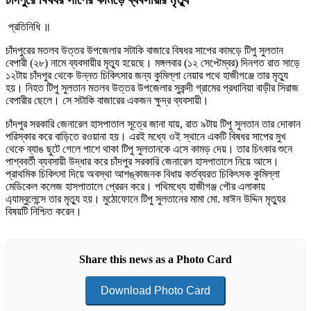
প্রতিনিধি ॥
চাঁদপুরের মতলব উত্তর উপজেলার সটাকি বাজারে বিষধর সাপের কামড়ে টিপু সুলতান
বেপারী (২৮) নামে ব্যবসায়ীর মৃত্যু হয়েছে। মঙ্গলবার (১২ সেপ্টেম্বর) দিনগত রাত সাড়ে
১২টায় চাঁদপুর থেকে উন্নত চিকিৎসার জন্য কুমিল্লা নেয়ার পথে হাজীগঞ্জে তার মৃত্যু
হয়। নিহত টিপু সুলতান মতলব উত্তর উপজেলার সুকন্দী গ্রামের প্রধানিয়া বাড়ীর সিরাজ
বেপারীর ছেলে। সে সটাকি বাজারের একজন ক্ষুদ্র ব্যবসায়ী।
চাঁদপুর সরকারি জেনারেল হাসপাতাল সূত্রে জানা যায়, রাত ৯টায় টিপু সুলতান তার দোকান
পরিস্কার করে বাড়িতে রওয়ানা হয়। এরই মধ্যে ওই স্থানে একটি বিষধর সাপের মুখ
থেকে ব্যাঙ ছুটে গেলে পাশে থাকা টিপু সুলতানকে এসে কামড় দেয়। তার চিৎকার শুনে
পাশ্ববর্তী ব্যবসায়ী উদ্ধার করে চাঁদপুর সরকারি জেনারেল হাসপাতালে নিয়ে আসে।
প্রাথমিক চিকিৎসা দিয়ে অবস্থা আশঙ্কাজনক বিধায় কর্তব্যরত চিকিৎসক কুমিল্লা
মেডিকেল কলেজ হাসপাতালে প্রেরন করে। পথিমধ্যে হাজীগঞ্জ পৌর এলাকায়
এ্যাম্বুলেন্সে তার মৃত্যু হয়। মুঠোফোনে টিপু সুলতানের মামা মো. মাঈন উদ্দিন মৃত্যুর
বিষয়টি নিশ্চিত করেন।
Share this news as a Photo Card
Download Photo Card