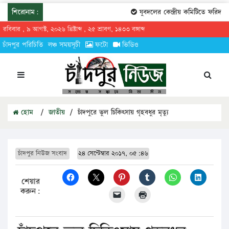
শিরোনাম:
যুবদলের কেন্দ্রীয় কমিটিতে ফরিদগঞ্জ
রবিবার , ৯ আগস্ট, ২০২৬ খ্রিষ্টাব্দ , ২৫ শ্রাবণ, ১৪৩৩ বঙ্গাব্দ
চাঁদপুর পরিচিতি
লঞ্চ সময়সূচী
ফটো
ভিডিও
হোম
/
জাতীয়
/
চাঁদপুরে ভুল চিকিৎসায় গৃহবধুর মৃত্যু
চাঁদপুর নিউজ সংবাদ
২৪ সেপ্টেম্বার ২০১৭, ০৫:৪৬
শেয়ার
করুন: