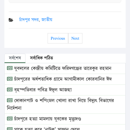
চাঁদপুর সদর
,
জাতীয়
Previous
Next
সর্বশেষ
সর্বাধিক পঠিত
যুবদলের কেন্দ্রীয় কমিটিতে ফরিদগঞ্জের তারেকুর রহমান
চাঁদপুরের অর্ধশতাধিক গ্রামে আগামীকাল কোরবানির ঈদ
বৃহস্পতিবার পবিত্র ঈদুল আজহা
দোকানপাট ও শপিংমল খোলা রাখা নিয়ে বিদ্যুৎ বিভাগের
নির্দেশনা
চাঁদপুরে হত্যা মামলায় যুবকের মৃত্যুদণ্ড
মাকে হত্যা করে ‘নাটক’ সাজান ছেলে