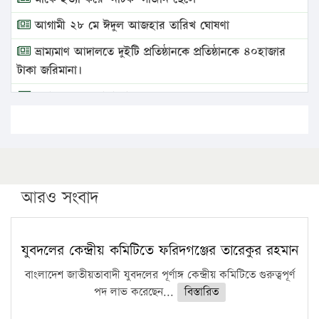
আগামী ২৮ মে ঈদুল আজহার তারিখ ঘোষণা
ভ্রাম্যমাণ আদালতে দুইটি প্রতিষ্ঠানকে প্রতিষ্ঠানকে ৪০হাজার
টাকা জরিমানা।
এবার লঞ্চের ভাড়া বাড়ল
১৭ থেকে ২১ শতাংশ বিদ্যুতের দাম বাড়ানোর প্রস্তাব পিডিবির
১৬ মে চাঁদপুর ও ২৫ মে ফেনী সফরে যাবেন প্রধানমন্ত্রী
উচ্চশিক্ষায় গৌরবময় অর্জন: পূর্ণ স্কলারশিপে যুক্তরাষ্ট্রে
পিএইচডি করছেন কুয়েটের কৃতি…
আরও সংবাদ
সারা দেশে বজ্রাঘাতে ১৪ জনের প্রাণহানি
কঠোর হচ্ছে এসএসসি ও এইচএসসি পরীক্ষা
যুবদলের কেন্দ্রীয় কমিটিতে ফরিদগঞ্জের তারেকুর রহমান
ফরিদগঞ্জে আগুনে পুড়লো ৬ ব্যবসা প্রতিষ্ঠান
বাংলাদেশ জাতীয়তাবাদী যুবদলের পূর্ণাঙ্গ কেন্দ্রীয় কমিটিতে গুরুত্বপূর্ণ
পদ লাভ করেছেন...
বিস্তারিত