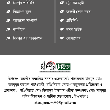
চাঁদপুর পরিচিতি
ট্রেন সময়সূচী
বিজ্ঞাপন মুল্য
জরুরী ফোন নম্বর
আমাদের সম্পর্কে
প্রতিনিধি
ক্যারিয়ার
ভ্রমন গাইড
চাঁদপুর এর ডাক্তারগন
যোগাযোগ
উপদেষ্টা মন্ডলীর সম্মানিত সদস্যঃ
এডভোকেট শাহরিয়ার মাহমুদ,মোঃ
মাহবুবুর রহমান পাটওয়ারী, ইঞ্জিনিয়ার সোহাগ মজুমদার
প্রতিষ্ঠাতা ও
প্রকাশক:
ইঞ্জিনিয়ার মোঃ জিহাদুল ইসলাম শরীফ
সম্পাদকঃ
মোঃ মামুনুর
রশিদ
বিজ্ঞাপন ও সার্বিক যোগাযোগ:
ই-মেইলঃ
chandpurnews99@gmail.com