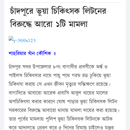
চাঁদপুরে ভুয়া চিকিৎসক লিটনের
বিরুদ্ধে আরো ১টি মামলা
শাহরিয়ার খাঁন কৌশিক ॥
চাঁদপুর সদর উপজেলার ৮নং বাগাদীর প্রবসীকে অর্শ্ব ও
পাইলস চিকিৎসার নামে পায়ু পথে গরম রড ঢুকিয়ে ভূয়া
চিকিৎসা করায় সে এখন জীবন মৃত্যুর সন্ধিক্ষণে রয়েছে।
বাগাদিতে আবারো আরেক প্রবাসি আবুল খায়ের মালের
অপচিকিৎসা করার কারনে ঘোষ পাড়ার ভুয়া চিকিৎসক লিটন
সরকারের বিরুদ্ধে আবারো থানায় মামলা দায়ের করা হয়েছে।
তার পূর্বের মামলায় পুলিশ ভুয়া চিকিৎসক লিটনকে আটক
করে আদালতে প্রেরন করে ৫ দিনের রিমান্ড চাইলেও মঞ্জুর