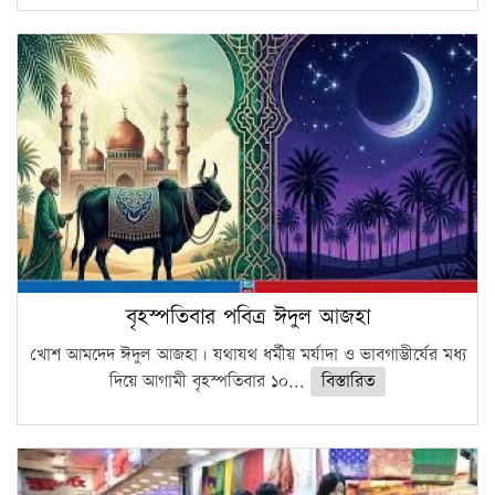
বৃহস্পতিবার পবিত্র ঈদুল আজহা
খোশ আমদেদ ঈদুল আজহা। যথাযথ ধর্মীয় মর্যাদা ও ভাবগাম্ভীর্যের মধ্য
দিয়ে আগামী বৃহস্পতিবার ১০...
বিস্তারিত