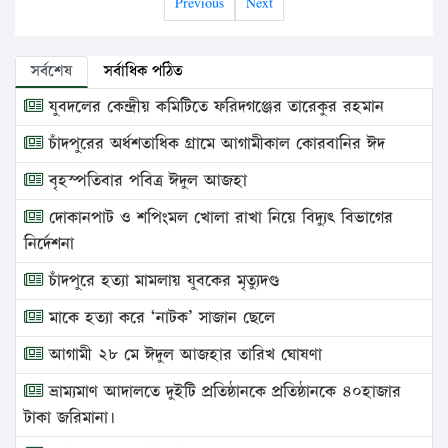
Previous
Next
সর্বশেষ
সর্বাধিক পঠিত
যুবদলের কেন্দ্রীয় কমিটিতে ফরিদগঞ্জের তারেকুর রহমান
চাঁদপুরের অর্ধশতাধিক গ্রামে আগামীকাল কোরবানির ঈদ
বৃহস্পতিবার পবিত্র ঈদুল আজহা
দোকানপাট ও শপিংমল খোলা রাখা নিয়ে বিদ্যুৎ বিভাগের
নির্দেশনা
চাঁদপুরে হত্যা মামলায় যুবকের মৃত্যুদণ্ড
মাকে হত্যা করে ‘নাটক’ সাজান ছেলে
আগামী ২৮ মে ঈদুল আজহার তারিখ ঘোষণা
ভ্রাম্যমাণ আদালতে দুইটি প্রতিষ্ঠানকে প্রতিষ্ঠানকে ৪০হাজার
টাকা জরিমানা।