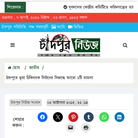
শিরোনাম:
যুবদলের কেন্দ্রীয় কমিটিতে ফরিদগঞ্জের তারেকুর রহ
শুক্রবার , ৭ আগস্ট, ২০২৬ খ্রিষ্টাব্দ , ২৩ শ্রাবণ, ১৪৩৩ বঙ্গাব্দ
চাঁদপুর পরিচিতি
লঞ্চ সময়সূচী
ফটো
ভিডিও
হোম
/
জাতীয়
/
চাঁদপুরে ভুয়া চিকিৎসক লিটনের বিরুদ্ধে আরো ১টি মামলা
চাঁদপুর নিউজ সংবাদ
০২ অক্টোবার ২০১৫, ২২:১৪
শেয়ার
করুন: