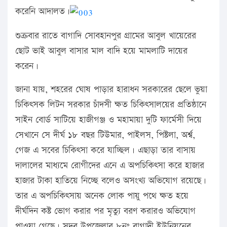
করেনি আদালত।
শুক্রবার রাতে বাগাদি সোবহানপুর গ্রামের আবুল খায়েরের
ছোট ভাই আবুল বাসার মাল বাদি হয়ে মামলাটি দায়ের
করেন।
জানা যায়, শহরের ঘোষ পাড়ার হারাধন সরকারের ছেলে ভুয়া
চিকিৎসক লিটন সরকার চাঁদসী ক্ষত চিকিৎসালয়ের প্রতিষ্ঠানে
সাইন বোর্ড সাটিয়ে হাজীগঞ্জ ও মহামায়া দুটি ফার্মেসী দিয়ে
সেখানে সে দীর্ঘ ১৮ বছর টিউমার, পাইলস, পিষ্টলা, অর্শ্ব,
গেজ এ সবের চিকিৎসা করে যাচ্ছিল। এছাড়া তার বাসায়
দালালের মাধ্যমে রোগীদের এনে এ অপচিকিৎসা করে হাজার
হাজার টাকা হাতিয়ে নিচ্ছে বলেও অসংখ্য অভিযোগ রয়েছে।
তার এ অপচিকিৎসায় অনেক লোক পায়ু পথে ক্ষত হয়ে
দীর্ঘদিন কষ্ট ভোগ করার পর মৃত্যু বরণ করারও অভিযোগ
পাওয়া গেছে। সদর উপজেলার ৮নং বাগাদী ইউনিয়নের