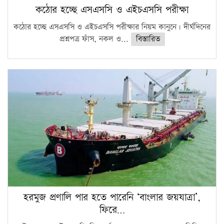
কঠোর হচ্ছে এসএসসি ও এইচএসসি পরীক্ষা
কঠোর হচ্ছে এসএসসি ও এইচএসসি পরীক্ষার নিয়ম কানুনে। দীর্ঘদিনের
প্রশ্নপত্র ফাঁস, নকল ও...
বিস্তারিত
হরমুজ প্রণালি পার হতে পারেনি ‘বাংলার জয়যাত্রা’,
ফিরে…