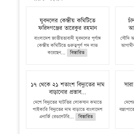
যুবদলের কেন্দ্রীয় কমিটিতে
চা
ফরিদগঞ্জের তারেকুর রহমান
আ
বাংলাদেশ জাতীয়তাবাদী যুবদলের পূর্ণাঙ্গ
সৌদি আর
কেন্দ্রীয় কমিটিতে গুরুত্বপূর্ণ পদ লাভ
আগামীক
করেছেন...
বিস্তারিত
১৭ থেকে ২১ শতাংশ বিদ্যুতের দাম
সারা
বাড়ানোর প্রস্তাব…
দেশে বিদ্যুতের ঘাটতির লোকসান কমাতে
দেশের
পাইকারি বিদ্যুতের দাম বাড়াতে বাংলাদেশ
বজ্রাপাত
এনার্জি রেগুলেটরি...
বিস্তারিত