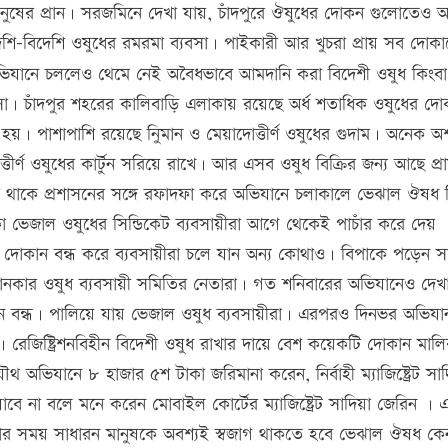
নুষের প্রান। সরজমিনে দেখা যায়, চাঁদপুরে ঔষুধের দোকন গুলোতেও অ
 দেশি-বিদেশি ওষুধের রমরমা ব্যবসা। পাইকারী আর খুচরা প্রায় সব দোক
 অভিযানে চললেও থেমে নেই অবৈধভাবে আমদানি করা বিদেশী ওষুধ কিংবা
্যবসা। চাঁদপুর শহরের কালিবাড়ি এলাকায় রয়েছে অর্ধ শতাধিক ওষুধের দ
য়। পাশাপাশি রয়েছে নিুমান ও মেয়াদোত্তীর্ণ ওষুধের গুদাম। অনেক অশ
র্ণ ওষুধের কার্টুন সরিয়ে রাখে। আর এসব ওষুধ বিক্রির জন্য আছে প্র
 থাকে প্রশাসনের সঙ্গে রফাদফা করে অভিযানে চলাকালে ভেঝাল ঔষধ বি
া ভেজাল ওষুধের সিন্ডিকেট ব্যবসায়ীরা আগে থেকেই পাচাঁর করে দেয়
 দোকান বন্ধ করে ব্যবসায়ীরা চলে যান অন্য কোথাও। বিপাকে পড়েন স
নকার ওষুধ ব্যবসায়ী সমিতির নেতারা। গত শনিবারের অভিযানেও দেখ
কান বন্ধ। পালিয়ে যায় ভেজাল ওষুধ ব্যবসায়ীরা। এরপরও দিনভর অভিযা
র। রেজিষ্ট্রিশনবিহীন বিদেশী ওষুধ রাখার দায়ে বেশ কয়েকটি দোকান মাল
 অভিযানে ৮ হাজার ৫শ টাকা জরিমানা করেন, নির্বাহী ম্যাজিষ্ট্রেট সাদ
বে না বলে মনে করেন মোবাইল কোর্টের ম্যাজিষ্ট্রেট সাদিয়া জেরিন ।
কেনার সময় সাধারন মানুষকে অবশ্যই স্বজাগ থাকতে হবে ভেঝাল ঔষধ কে