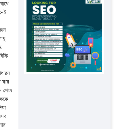
প্রতিষ্ঠানকে ৪০হাজার টাকা জরিমানা।
বাধে
ানেই
এবার লঞ্চের ভাড়া বাড়ল
১৭ থেকে ২১ শতাংশ বিদ্যুতের দাম
োকান।
বাড়ানোর প্রস্তাব পিডিবির
াধু
১৬ মে চাঁদপুর ও ২৫ মে ফেনী সফরে
ায়
যাবেন প্রধানমন্ত্রী
ক্রি
উচ্চশিক্ষায় গৌরবময় অর্জন: পূর্ণ
স্কলারশিপে যুক্তরাষ্ট্রে পিএইচডি করছেন
াধারন
কুয়েটের কৃতি…
া যায়
সারা দেশে বজ্রাঘাতে ১৪ জনের
ন শেষে
প্রাণহানি
িককে
কঠোর হচ্ছে এসএসসি ও এইচএসসি
িয়া
পরীক্ষা
 এসব
ফরিদগঞ্জে আগুনে পুড়লো ৬ ব্যবসা
নার