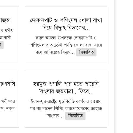
 আজহা
দোকানপাট ও শপিংমল খোলা রাখা
নিয়ে বিদ্যুৎ বিভাগের…
 ধর্মীয়
ে আগামী
ঈদুল আজহা উপলক্ষে দোকানপাট ও
ত
শপিংমল রাত ১০টা পর্যন্ত খোলা রাখা যাবে
বলে জানিয়েছে বিদ্যুৎ...
বিস্তারিত
ইচএসসি
হরমুজ প্রণালি পার হতে পারেনি
‘বাংলার জয়যাত্রা’, ফিরে…
পরীক্ষার
ইরান-যুক্তরাষ্ট্রের যুদ্ধবিরতি কার্যকর হওয়ার
ফাঁস, নকল
পর বাংলাদেশ শিপিং করপোরেশনের জাহাজ
‘বাংলার...
বিস্তারিত