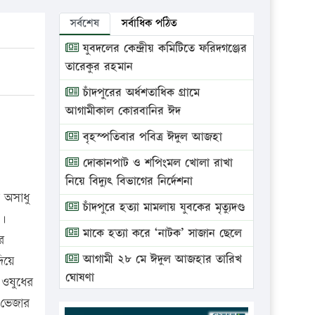
সর্বশেষ
সর্বাধিক পঠিত
যুবদলের কেন্দ্রীয় কমিটিতে ফরিদগঞ্জের
তারেকুর রহমান
চাঁদপুরের অর্ধশতাধিক গ্রামে
আগামীকাল কোরবানির ঈদ
বৃহস্পতিবার পবিত্র ঈদুল আজহা
দোকানপাট ও শপিংমল খোলা রাখা
নিয়ে বিদ্যুৎ বিভাগের নির্দেশনা
 অসাধু
চাঁদপুরে হত্যা মামলায় যুবকের মৃত্যুদণ্ড
ে।
মাকে হত্যা করে ‘নাটক’ সাজান ছেলে
র
আগামী ২৮ মে ঈদুল আজহার তারিখ
িয়ে
ঘোষণা
 ওষুধের
 ভেজার
ভ্রাম্যমাণ আদালতে দুইটি প্রতিষ্ঠানকে