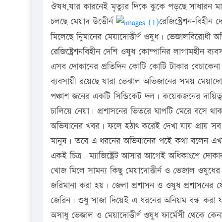
ঔষধ,যার কারনেই মৃত্যুর দিকে ঝুকে পড়ছে সাধারন মা
চলছে মেয়াদ উত্তেীর্ন
রেজিস্ট্রেশন-বিহীন
মিলেছে নিুমানের মেয়াদোত্তীর্ণ ওষুধ। ভেজালবিরোধী
রেজিষ্ট্রেশনবিহীন দেশি ওষুধ কোম্পানির লাগামহীন ব
এসব দোকানের প্রতিদিন কোটি কোটি টাকার বেচাকেনা হ
ব্যবসায়ী রয়েছে যারা ভেঝাল অভিজানের সময় মেয়াদোত্তী
পঞ্চাশ জনের একটি সিন্ডিকেট দল। কয়েকজনের দায়িত্ব
চালিয়ে নেয়া। প্রশাসনের ভিতরে ঘাপটি মেরে বসে থাক
অভিযানের খবর। ফলে হঠাৎ করেই দেখা যায় প্রায় সব
মানুষ। তবে এ ধরনের অভিযানের পইে কথা বলেন এখা
একই চিত্র। ম্যাজিষ্ট্রেট আসার আগেই অধিকাংশে দো
খোজ মিলে সামন্য কিছু মেয়াদোত্তীর্ন ও ভেজাল ওষুধে
জরিমানা করা হয়। জেলা প্রশাসন ও ওষুধ প্রশাসনের যৌথ
জেরিন। শুধু সাজা দিয়েই এ ধরনের অনিয়ম বন্ধ করা যা
অসাধু ভেজাল ও মেয়াদোত্তীর্ণ ওষুধ ফার্মেসী থেকে 