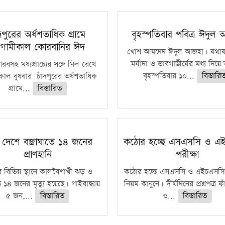
ঁদপুরের অর্ধশতাধিক গ্রামে
বৃহস্পতিবার পবিত্র ঈদুল
গামীকাল কোরবানির ঈদ
খোশ আমদেদ ঈদুল আজহা। যথাযথ
মর্যাদা ও ভাবগাম্ভীর্যের মধ্য দিয়
বসহ মধ্যপ্রাচ্যের সঙ্গে মিল রেখে
বৃহস্পতিবার ১০...
বিস্তারি
াল বুধবার চাঁদপুরের অর্ধশতাধিক
গ্রামে...
বিস্তারিত
 দেশে বজ্রাঘাতে ১৪ জনের
কঠোর হচ্ছে এসএসসি ও এ
প্রাণহানি
পরীক্ষা
 বিভিন্ন স্থানে কালবৈশাখী ঝড় ও
কঠোর হচ্ছে এসএসসি ও এইচএসসি 
ে ১৪ জনের মৃত্যু হয়েছে। গাইবান্ধায়
নিয়ম কানুনে। দীর্ঘদিনের প্রশ্নপত্র 
৫ জন,...
বিস্তারিত
ও...
বিস্তারিত