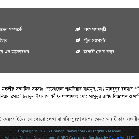
ের সম্পর্কে
লঞ্চ সময়সূচী
রিয়ার
ট্রেন সময়সূচী
পুর এর ডাক্তারগন
জরুরী ফোন নম্বর
া মন্ডলীর সম্মানিত সদস্যঃ
এডভোকেট শাহরিয়ার মাহমুদ,মোঃ মাহবুবুর রহমান পাট
জিনিয়ার মোঃ জিহাদুল ইসলাম শরীফ
সম্পাদকঃ
মোঃ মামুনুর রশিদ
বিজ্ঞাপন ও সা
 ওয়েবসাইটের যে কোনো লেখা বা ছবি পুনঃপ্রকাশের ক্ষেত্রে ঋন স্বীকার বাঞ্চনীয
Copyright © 2026 • Chandpurnews.com • All Rights Reserved
Website Design, Development & SEO Consulting Services by
Cyber World IT