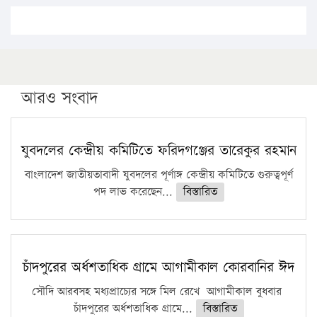
১৭ থেকে ২১ শতাংশ বিদ্যুতের দাম বাড়ানোর প্রস্তাব পিডিবির
১৬ মে চাঁদপুর ও ২৫ মে ফেনী সফরে যাবেন প্রধানমন্ত্রী
উচ্চশিক্ষায় গৌরবময় অর্জন: পূর্ণ স্কলারশিপে যুক্তরাষ্ট্রে
পিএইচডি করছেন কুয়েটের কৃতি…
আরও সংবাদ
সারা দেশে বজ্রাঘাতে ১৪ জনের প্রাণহানি
কঠোর হচ্ছে এসএসসি ও এইচএসসি পরীক্ষা
যুবদলের কেন্দ্রীয় কমিটিতে ফরিদগঞ্জের তারেকুর রহমান
ফরিদগঞ্জে আগুনে পুড়লো ৬ ব্যবসা প্রতিষ্ঠান
বাংলাদেশ জাতীয়তাবাদী যুবদলের পূর্ণাঙ্গ কেন্দ্রীয় কমিটিতে গুরুত্বপূর্ণ
পদ লাভ করেছেন...
বিস্তারিত
চাঁদপুরের অর্ধশতাধিক গ্রামে আগামীকাল কোরবানির ঈদ
সৌদি আরবসহ মধ্যপ্রাচ্যের সঙ্গে মিল রেখে আগামীকাল বুধবার
চাঁদপুরের অর্ধশতাধিক গ্রামে...
বিস্তারিত