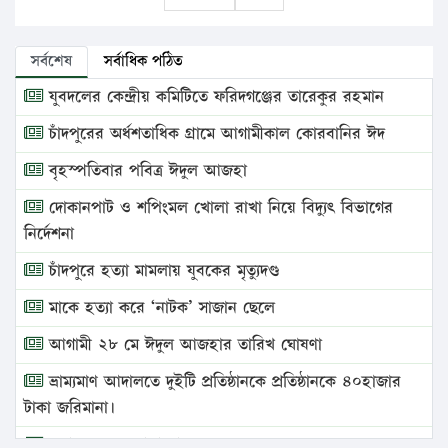
সর্বশেষ
সর্বাধিক পঠিত
যুবদলের কেন্দ্রীয় কমিটিতে ফরিদগঞ্জের তারেকুর রহমান
চাঁদপুরের অর্ধশতাধিক গ্রামে আগামীকাল কোরবানির ঈদ
বৃহস্পতিবার পবিত্র ঈদুল আজহা
দোকানপাট ও শপিংমল খোলা রাখা নিয়ে বিদ্যুৎ বিভাগের
নির্দেশনা
চাঁদপুরে হত্যা মামলায় যুবকের মৃত্যুদণ্ড
মাকে হত্যা করে ‘নাটক’ সাজান ছেলে
আগামী ২৮ মে ঈদুল আজহার তারিখ ঘোষণা
ভ্রাম্যমাণ আদালতে দুইটি প্রতিষ্ঠানকে প্রতিষ্ঠানকে ৪০হাজার
টাকা জরিমানা।
এবার লঞ্চের ভাড়া বাড়ল