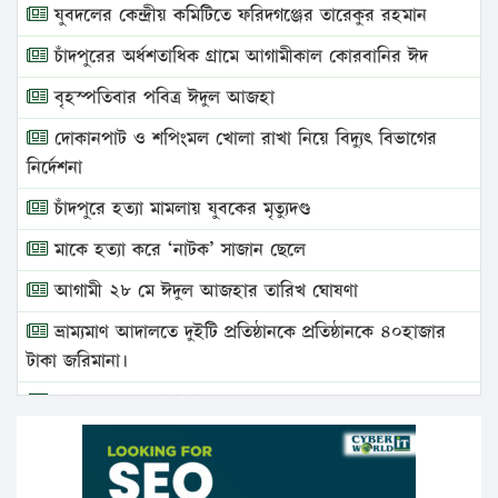
যুবদলের কেন্দ্রীয় কমিটিতে ফরিদগঞ্জের তারেকুর রহমান
চাঁদপুরের অর্ধশতাধিক গ্রামে আগামীকাল কোরবানির ঈদ
বৃহস্পতিবার পবিত্র ঈদুল আজহা
দোকানপাট ও শপিংমল খোলা রাখা নিয়ে বিদ্যুৎ বিভাগের
নির্দেশনা
চাঁদপুরে হত্যা মামলায় যুবকের মৃত্যুদণ্ড
মাকে হত্যা করে ‘নাটক’ সাজান ছেলে
আগামী ২৮ মে ঈদুল আজহার তারিখ ঘোষণা
ভ্রাম্যমাণ আদালতে দুইটি প্রতিষ্ঠানকে প্রতিষ্ঠানকে ৪০হাজার
টাকা জরিমানা।
এবার লঞ্চের ভাড়া বাড়ল
১৭ থেকে ২১ শতাংশ বিদ্যুতের দাম বাড়ানোর প্রস্তাব পিডিবির
১৬ মে চাঁদপুর ও ২৫ মে ফেনী সফরে যাবেন প্রধানমন্ত্রী