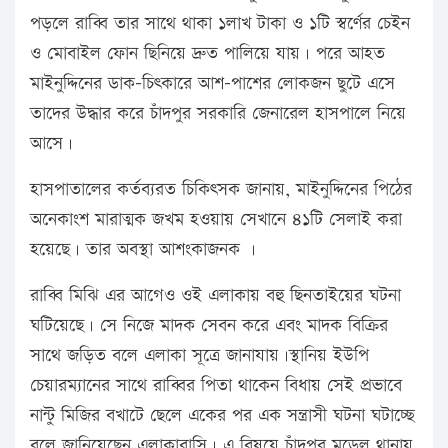
পড়লে রাব্বি তার সাথে থাকা ১লাখ টাকা ও ১টি স্বর্ণের চেইন
ও মোবাইল ফোন ছিনিয়ে দ্রুত পালিয়ে যায়। পরে আহত
মাইনুদ্দিনের ডাক-চিৎকারে আশ-পাশের লোকজন ছুটে এসে
তাদের উদ্ধার করে চাঁদপুর সরকারি জেনারেল হাসপালে নিয়ে
আসে।
হাসপাতালের কর্তব্যরত চিকিৎসক জানায়, মাইনুদ্দিনের পিঠের
অনেকাংশ মারাত্মক জখম হওয়ায় সেখানে ৪১টি সেলাই করা
হয়েছে। তার অবস্থা আশংকাজনক ।
রাব্বি মিঝি এর আগেও ওই এলাকায় বহু ছিনতাইয়ের ঘটনা
ঘটিয়েছে। সে নিজে মাদক সেবন করে এবং মাদক বিক্রির
সাথে জড়িত বলে এলাকা সূত্রে জানাযায়।স্থানিয় ইউপি
চেয়ারম্যানের সাথে রাব্বির পিতা থাকেন বিধায় সেই প্রভাবে
নান্টু মিজির বখাটে ছেলে একের পর এক সন্ত্রাসী ঘটনা ঘটাচ্ছে
বলে জানিয়েছেন এলাকাবাসি। এ বিষয়ে চাঁদপুর মডেল থানায়