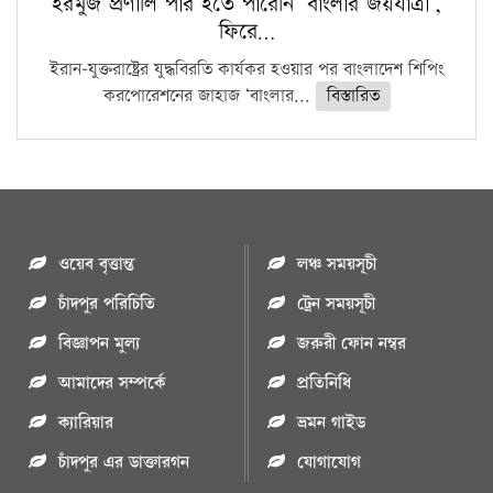
হরমুজ প্রণালি পার হতে পারেনি ‘বাংলার জয়যাত্রা’,
ফিরে…
ইরান-যুক্তরাষ্ট্রের যুদ্ধবিরতি কার্যকর হওয়ার পর বাংলাদেশ শিপিং
করপোরেশনের জাহাজ ‘বাংলার...
বিস্তারিত
ওয়েব বৃত্তান্ত
লঞ্চ সময়সূচী
চাঁদপুর পরিচিতি
ট্রেন সময়সূচী
বিজ্ঞাপন মুল্য
জরুরী ফোন নম্বর
আমাদের সম্পর্কে
প্রতিনিধি
ক্যারিয়ার
ভ্রমন গাইড
চাঁদপুর এর ডাক্তারগন
যোগাযোগ