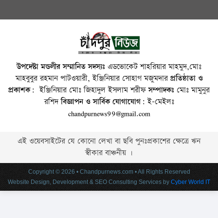
উপদেষ্টা মন্ডলীর সম্মানিত সদস্যঃ
এডভোকেট শাহরিয়ার মাহমুদ,মোঃ
মাহবুবুর রহমান পাটওয়ারী, ইঞ্জিনিয়ার সোহাগ মজুমদার
প্রতিষ্ঠাতা ও
প্রকাশক:
ইঞ্জিনিয়ার মোঃ জিহাদুল ইসলাম শরীফ
সম্পাদকঃ
মোঃ মামুনুর
রশিদ
বিজ্ঞাপন ও সার্বিক যোগাযোগ:
ই-মেইলঃ
chandpurnews99@gmail.com
এই ওয়েবসাইটের যে কোনো লেখা বা ছবি পুনঃপ্রকাশের ক্ষেত্রে ঋন
স্বীকার বাঞ্চনীয় ।
Copyright © 2026 • Chandpurnews.com • All Rights Reserved
Website Design, Development & SEO Consulting Services by
Cyber World IT