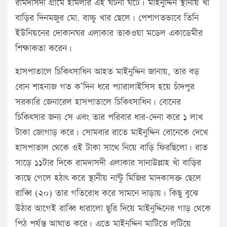
রামদাসদী গ্রামে হামলার এই ঘটনা ঘটে। মাইনুদ্দিন স্থানীয় খাঁ
বাড়ির দিনমজুর মো. বাচ্চু খার ছেলে। পেশাগতভাবে তিনি
ইউনিয়নের দোকানঘর এলাকার তাকওয়া মডেল একাডেমীর
শিক্ষাকতা করেন।
হাসপাতালে চিকিৎসাধিন আহত মাইনুদ্দিন জানায়, তার বড়
বোন শাহনাজ গত ক’দিন ধরে প্যারালাইসিস হয়ে চাঁদপুর
সরকারি জেনারেল হাসপাতালে চিকিৎসাধিন। বোনের
চিকিৎসার জন্য সে এবং তার পরিবার ধার-দেনা করে ১ লাখ
টাকা জোগাড় করে। সোমবার রাতে মাইনুদ্দিন বোনেকে দেখে
হাসপাতাল থেকে ওই টাকা সাথে নিয়ে বাড়ি ফিরছিলো। রাত
সাড়ে ১১টার দিকে রামদাসদী এলাকার সানাউল্লাহ খাঁ বাড়ির
কাছে গেলে হঠাৎ করে স্থানীয় নান্টু মিজির মাদকাসক্ত ছেলে
রাব্বি (২০) তার গতিরোধ করে সামনে দাড়ায়। কিছু বুঝে
উঠার আগেই রাব্বি ধারালো ছুরি দিয়ে মাইনুদ্দিনের গাড় থেকে
পিঠ পর্যন্ত আঘাত করে। এতে মাইনুদ্দিন মাটিতে লুটিয়ে