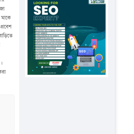
প্রতিষ্ঠানকে ৪০হাজার টাকা জরিমানা।
িজা
এবার লঞ্চের ভাড়া বাড়ল
 মাকে
১৭ থেকে ২১ শতাংশ বিদ্যুতের দাম
প্রবেশ
বাড়ানোর প্রস্তাব পিডিবির
বাড়িতে
১৬ মে চাঁদপুর ও ২৫ মে ফেনী সফরে
ত
যাবেন প্রধানমন্ত্রী
উচ্চশিক্ষায় গৌরবময় অর্জন: পূর্ণ
য়।
স্কলারশিপে যুক্তরাষ্ট্রে পিএইচডি করছেন
করা
কুয়েটের কৃতি…
সারা দেশে বজ্রাঘাতে ১৪ জনের
প্রাণহানি
কঠোর হচ্ছে এসএসসি ও এইচএসসি
পরীক্ষা
ফরিদগঞ্জে আগুনে পুড়লো ৬ ব্যবসা