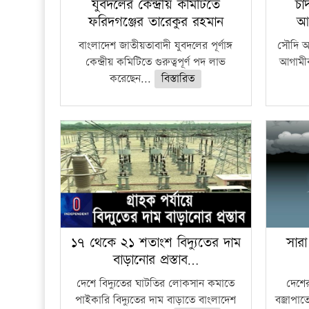
যুবদলের কেন্দ্রীয় কমিটিতে
চা
ফরিদগঞ্জের তারেকুর রহমান
আ
বাংলাদেশ জাতীয়তাবাদী যুবদলের পূর্ণাঙ্গ
সৌদি আর
কেন্দ্রীয় কমিটিতে গুরুত্বপূর্ণ পদ লাভ
আগামীক
করেছেন...
বিস্তারিত
১৭ থেকে ২১ শতাংশ বিদ্যুতের দাম
সারা
বাড়ানোর প্রস্তাব…
দেশে বিদ্যুতের ঘাটতির লোকসান কমাতে
দেশের
পাইকারি বিদ্যুতের দাম বাড়াতে বাংলাদেশ
বজ্রাপাত