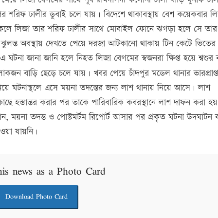
পর শরিফ ঢালীর ডুবাই চলে যায়। বিদেশে থাকাবস্থায় বেশ কয়েকবার ল
 বিকেলে লিজা তার শরিফ ঢালীর সাথে মোবাইল ফোনে ঝগড়া হলে সে তার
ঝুলন্ত অবস্থায় দেখতে পেয়ে দরজা আটকানো থাকায় টিন কেটে ভিতের 
ঘটনা জানা জানি হলে নিহত লিজা বেগমের স্বজনরা ক্ষিপ্ত হয়ে শ্বশুর 
োকজন বাড়ি ছেড়ে চলে যায়। খবর পেয়ে চাঁদপুর মডেল থানার ভারপ্রাপ্
স নিয়ে ঘটনাস্থলে এসে ময়না তদন্তের জন্য লাশ থানায় নিয়ে আসে। লাশ
াছে হস্তান্তর করার পর তাকে পারিবারিক কবরস্থানে লাশ দাফন করা হ
ানান, ময়না তদন্ত ও পোস্টমর্টম রিপোর্ট আসার পর প্রকৃত ঘটনা উদঘাটন 
হওয়া যায়নি।
his news as a Photo Card
Download Photo Card