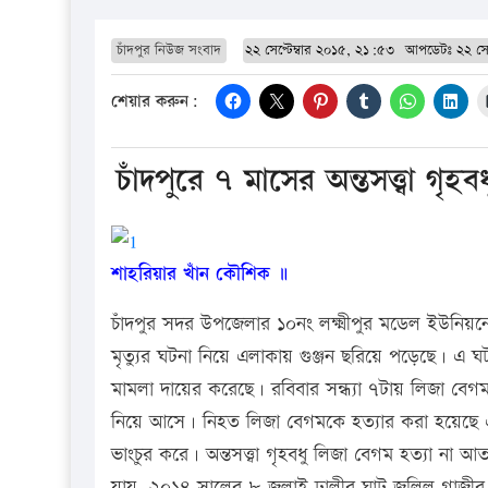
চাঁদপুর নিউজ সংবাদ
২২ সেপ্টেম্বার ২০১৫, ২১:৫৩
আপডেটঃ
২২ সে
শেয়ার করুন:
চাঁদপুরে ৭ মাসের অন্তসত্ত্বা গৃহ
শাহরিয়ার খাঁন কৌশিক ॥
চাঁদপুর সদর উপজেলার ১০নং লক্ষ্মীপুর মডেল ইউনিয়নের
মৃত্যুর ঘটনা নিয়ে এলাকায় গুঞ্জন ছরিয়ে পড়েছে। এ ঘ
মামলা দায়ের করেছে। রবিবার সন্ধ্যা ৭টায় লিজা বেগম
নিয়ে আসে। নিহত লিজা বেগমকে হত্যার করা হয়েছে এ 
ভাংচুর করে। অন্তসত্ত্বা গৃহবধু লিজা বেগম হত্যা না 
যায়, ২০১৪ সালের ৮ জুলাই ঢালীর ঘাট জলিল গাজীর ম