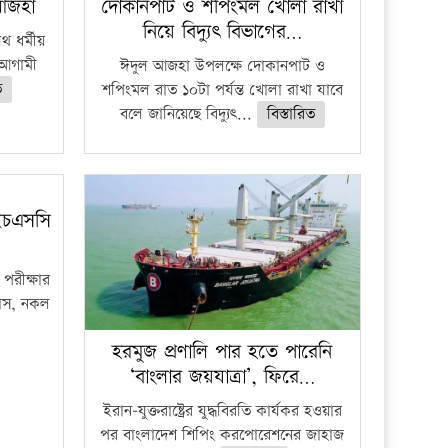
 আজহা
দোকানপাট ও শপিংমল খোলা রাখা
নিয়ে বিদ্যুৎ বিভাগের…
 ধর্মীয়
ে আগামী
ঈদুল আজহা উপলক্ষে দোকানপাট ও
ত
শপিংমল রাত ১০টা পর্যন্ত খোলা রাখা যাবে
বলে জানিয়েছে বিদ্যুৎ...
বিস্তারিত
ইচএসসি
পরীক্ষার
ফাঁস, নকল
হরমুজ প্রণালি পার হতে পারেনি
‘বাংলার জয়যাত্রা’, ফিরে…
ইরান-যুক্তরাষ্ট্রের যুদ্ধবিরতি কার্যকর হওয়ার
পর বাংলাদেশ শিপিং করপোরেশনের জাহাজ