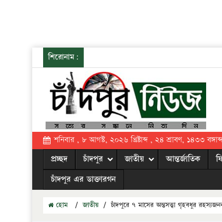
শিরোনাম:
শনিবার , ৮ আগস্ট, ২০২৬ খ্রিষ্টাব্দ , ২৪ শ্রাবণ, ১৪৩৩ বঙ্গাব্
প্রচ্ছদ
চাঁদপুর
জাতীয়
আন্তর্জাতিক
ফ
চাঁদপুর এর ডাক্তারগন
হোম
/
জাতীয়
/
চাঁদপুরে ৭ মাসের অন্তসত্ত্বা গৃহবধুর রহস্যজন