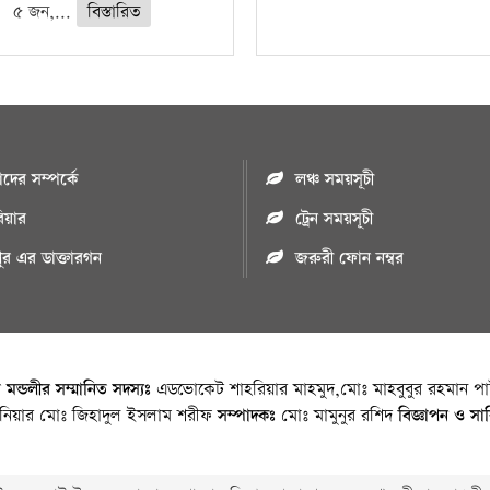
৫ জন,...
বিস্তারিত
ের সম্পর্কে
লঞ্চ সময়সূচী
রিয়ার
ট্রেন সময়সূচী
পুর এর ডাক্তারগন
জরুরী ফোন নম্বর
া মন্ডলীর সম্মানিত সদস্যঃ
এডভোকেট শাহরিয়ার মাহমুদ,মোঃ মাহবুবুর রহমান পাট
জিনিয়ার মোঃ জিহাদুল ইসলাম শরীফ
সম্পাদকঃ
মোঃ মামুনুর রশিদ
বিজ্ঞাপন ও সা