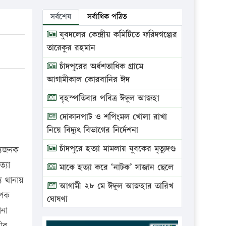
সর্বশেষ
সর্বাধিক পঠিত
যুবদলের কেন্দ্রীয় কমিটিতে ফরিদগঞ্জের
তারেকুর রহমান
চাঁদপুরের অর্ধশতাধিক গ্রামে
আগামীকাল কোরবানির ঈদ
বৃহস্পতিবার পবিত্র ঈদুল আজহা
দোকানপাট ও শপিংমল খোলা রাখা
নিয়ে বিদ্যুৎ বিভাগের নির্দেশনা
চাঁদপুরে হত্যা মামলায় যুবকের মৃত্যুদণ্ড
স্যজনক
্যা
মাকে হত্যা করে ‘নাটক’ সাজান ছেলে
য থানায়
আগামী ২৮ মে ঈদুল আজহার তারিখ
াপক
ঘোষণা
ানা
ভ্রাম্যমাণ আদালতে দুইটি প্রতিষ্ঠানকে
ীর