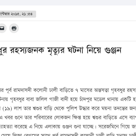
প্টেম্বার ২০১৫, ২১:৫৪
বধুর রহস্যজনক মৃত্যুর ঘটনা নিয়ে গুঞ্জন
 পূর্ব রামদাসদী কলোনী ঢালী বাড়িতে ৭ মাসের অন্তসত্ত্বা গৃহবধুর রহ
টনায় গৃহবধুর বাবা জলিল গাজী বাদী হয়ে চাঁদপুর মডেল থানায় একটি হত
 (১৯) লাশ তার শ্বশুর বাড়ি থেকে পুলিশ উদ্ধার করে ময়না তদন্তের জন্
খবর শুনে তার পরিবারের লোকজন ক্ষিপ্ত হয়ে শ্বশুর বাড়িতে এসে ব্য
আত্যাহত্যা করেছে এ নিয়ে এলাকায় গুঞ্জন শুনা যাচ্ছে। সরেজমিনে গিয়ে জ
েয়ে লিজা বেগমের সাথে পূর্ব রামদাসদী কলোনী ঢালী বাড়ি মুনাফ ঢাল