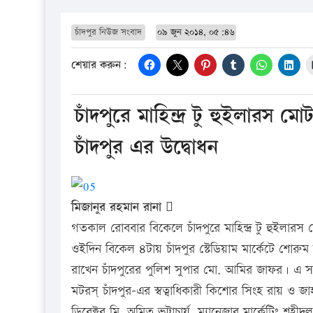
চাঁদপুর নিউজ সংবাদ
০৯ জুন ২০১৪, ০৫:৪৬
শেয়ার করুন:
চাঁদপুরে মাহিন্দ্র টু হুইলার
চাঁদপুর এর উদ্বোধন
মিজানুর রহমান রানা 
গতকাল রোববার বিকেলে চাঁদপুরে মাহিন্দ্র টু হুইলা
ওইদিন বিকেল ৪টায় চাঁদপুর স্টেডিয়াম মার্কেটে শোরু
রাখেন চাঁদপুরের পুলিশ সুপার মো. আমির জাফর। এ স
মটরস্ চাঁদপুর-এর স্বত্বাধিকারী কিশোর সিংহ রায় 
ডিরেক্টর মি. অমিত ভট্টাচার্য, ম্যানেজার মার্কেটিং শহ