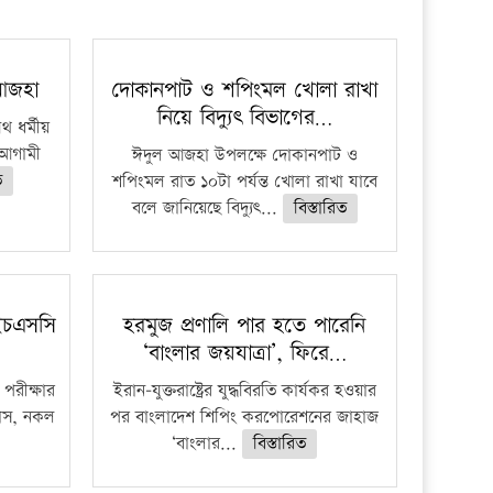
প্রতিষ্ঠান
 আজহা
দোকানপাট ও শপিংমল খোলা রাখা
নিয়ে বিদ্যুৎ বিভাগের…
 ধর্মীয়
ে আগামী
ঈদুল আজহা উপলক্ষে দোকানপাট ও
ত
শপিংমল রাত ১০টা পর্যন্ত খোলা রাখা যাবে
বলে জানিয়েছে বিদ্যুৎ...
বিস্তারিত
ইচএসসি
হরমুজ প্রণালি পার হতে পারেনি
‘বাংলার জয়যাত্রা’, ফিরে…
পরীক্ষার
ইরান-যুক্তরাষ্ট্রের যুদ্ধবিরতি কার্যকর হওয়ার
ফাঁস, নকল
পর বাংলাদেশ শিপিং করপোরেশনের জাহাজ
‘বাংলার...
বিস্তারিত