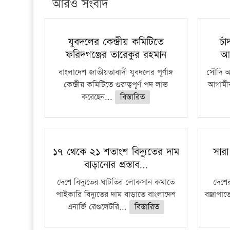
আরও সংবাদ
যুবদলের কেন্দ্রীয় কমিটিতে
চা
ফরিদগঞ্জের তারেকুর রহমান
আ
বাংলাদেশ জাতীয়তাবাদী যুবদলের পূর্ণাঙ্গ
সৌদি আর
কেন্দ্রীয় কমিটিতে গুরুত্বপূর্ণ পদ লাভ
আগামীক
করেছেন...
বিস্তারিত
১৭ থেকে ২১ শতাংশ বিদ্যুতের দাম
সারা
বাড়ানোর প্রস্তাব…
দেশে বিদ্যুতের ঘাটতির লোকসান কমাতে
দেশের
পাইকারি বিদ্যুতের দাম বাড়াতে বাংলাদেশ
বজ্রাপাত
এনার্জি রেগুলেটরি...
বিস্তারিত