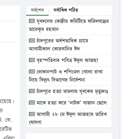
সর্বশেষ
সর্বাধিক পঠিত
যুবদলের কেন্দ্রীয় কমিটিতে ফরিদগঞ্জের
তারেকুর রহমান
চাঁদপুরের অর্ধশতাধিক গ্রামে
আগামীকাল কোরবানির ঈদ
বৃহস্পতিবার পবিত্র ঈদুল আজহা
দোকানপাট ও শপিংমল খোলা রাখা
নিয়ে বিদ্যুৎ বিভাগের নির্দেশনা
চাঁদপুরে হত্যা মামলায় যুবকের মৃত্যুদণ্ড
 হয়েছে।
মাকে হত্যা করে ‘নাটক’ সাজান ছেলে
্য
আগামী ২৮ মে ঈদুল আজহার তারিখ
উ. কে.
ঘোষণা
ারেটিভ
ভ্রাম্যমাণ আদালতে দুইটি প্রতিষ্ঠানকে
দ, এরিয়া