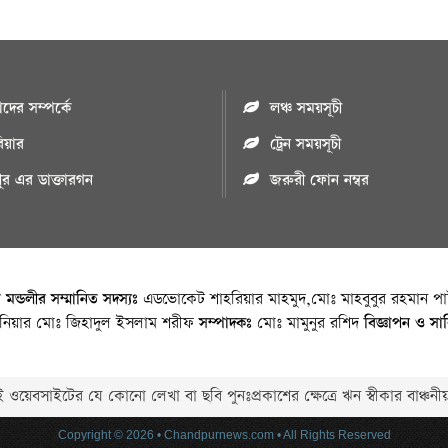
ের সম্পর্কে
লঞ্চ সময়সূচী
রিয়ার
ট্রেন সময়সূচী
পুর এর ডাক্তারগন
জরুরী ফোন নম্বর
া মন্ডলীর সম্মানিত সদস্যঃ
এডভোকেট শাহরিয়ার মাহমুদ,মোঃ মাহবুবুর রহমান পাট
জিনিয়ার মোঃ জিহাদুল ইসলাম শরীফ
সম্পাদকঃ
মোঃ মামুনুর রশিদ
বিজ্ঞাপন ও সা
 ওয়েবসাইটের যে কোনো লেখা বা ছবি পুনঃপ্রকাশের ক্ষেত্রে ঋন স্বীকার বাঞ্চনীয
Copyright © 2026 • Chandpurnews.com • All Rights Reserved