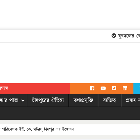
যুবদলের কেন্দ
গাব্দ
িচার পাতা
চাঁদপুরের ঐতিহ্য
তথ্যপ্রযুক্তি
ব্যক্তিত্ব
প্রবাস 
লের পরিবেশক ইউ. কে. মটরস্ চাঁদপুর এর উদ্বোধন