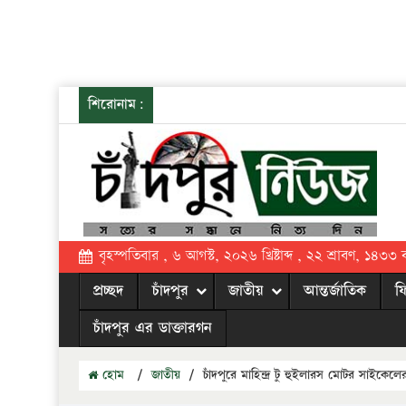
শিরোনাম:
বৃহস্পতিবার , ৬ আগস্ট, ২০২৬ খ্রিষ্টাব্দ , ২২ শ্রাবণ, ১৪৩৩ বঙ্
প্রচ্ছদ
চাঁদপুর
জাতীয়
আন্তর্জাতিক
ফ
চাঁদপুর এর ডাক্তারগন
হোম
/
জাতীয়
/
চাঁদপুরে মাহিন্দ্র টু হুইলারস মোটর সাইকে