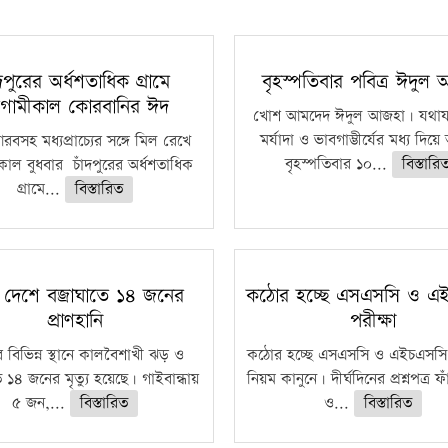
ঁদপুরের অর্ধশতাধিক গ্রামে
বৃহস্পতিবার পবিত্র ঈদুল
গামীকাল কোরবানির ঈদ
খোশ আমদেদ ঈদুল আজহা। যথাযথ
মর্যাদা ও ভাবগাম্ভীর্যের মধ্য দিয়
বসহ মধ্যপ্রাচ্যের সঙ্গে মিল রেখে
বৃহস্পতিবার ১০...
বিস্তারি
াল বুধবার চাঁদপুরের অর্ধশতাধিক
গ্রামে...
বিস্তারিত
 দেশে বজ্রাঘাতে ১৪ জনের
কঠোর হচ্ছে এসএসসি ও এ
প্রাণহানি
পরীক্ষা
 বিভিন্ন স্থানে কালবৈশাখী ঝড় ও
কঠোর হচ্ছে এসএসসি ও এইচএসসি 
ে ১৪ জনের মৃত্যু হয়েছে। গাইবান্ধায়
নিয়ম কানুনে। দীর্ঘদিনের প্রশ্নপত্র 
৫ জন,...
বিস্তারিত
ও...
বিস্তারিত