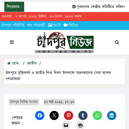
শিরোনাম:
যুবদলের কেন্দ্রীয় কমিটিতে ফরিদগঞ্জের
শুক্রবার , ৭ আগস্ট, ২০২৬ খ্রিষ্টাব্দ , ২৩ শ্রাবণ, ১৪৩৩ বঙ্গাব্দ
চাঁদপুর পরিচিতি
লঞ্চ সময়সূচী
ফটো
ভিডিও
হোম
/
জাতীয়
/
চাঁদপুরে মুজিববর্ষ ও জাতীয় শিশু দিবস উপলক্ষে স্মরণকালের সেরা আনন্দ
শোভাযাত্রা
চাঁদপুর নিউজ সংবাদ
১৭ মার্চ ২০২১, ১৭:১৭
শেয়ার
করুন: