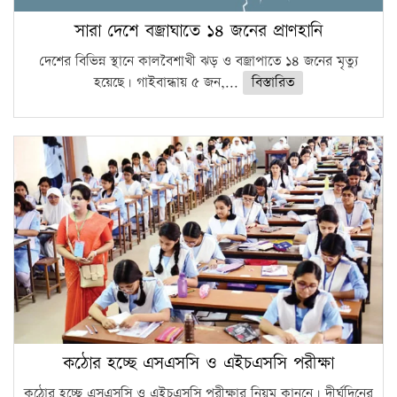
সারা দেশে বজ্রাঘাতে ১৪ জনের প্রাণহানি
দেশের বিভিন্ন স্থানে কালবৈশাখী ঝড় ও বজ্রাপাতে ১৪ জনের মৃত্যু
হয়েছে। গাইবান্ধায় ৫ জন,...
বিস্তারিত
কঠোর হচ্ছে এসএসসি ও এইচএসসি পরীক্ষা
কঠোর হচ্ছে এসএসসি ও এইচএসসি পরীক্ষার নিয়ম কানুনে। দীর্ঘদিনের