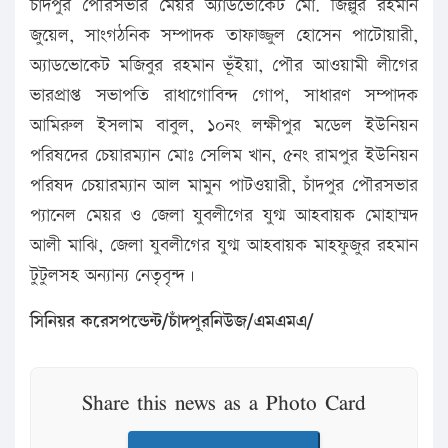
চাঁদপুর পৌরসভার মেয়র অ্যাডভোকেট মো. জিল্লুর রহমান
জুয়েল, সাংগঠনিক সম্পাদক তাফাজ্জুল হোসেন পাটোয়ারী,
অ্যাডভোকেট মজিবুর রহমান ভূঁইয়া, পৌর আওয়ামী লীগের
ভারপ্রাপ্ত সভাপতি রাধাগোবিন্দ গোপ, সাধারণ সম্পাদক
আমিরুল ইসলাম বাবুল, ১০নং লক্ষীপুর মডেল ইউনিয়ন
পরিষদের চেয়ারম্যান মোঃ সেলিম খান, ৫নং রামপুর ইউনিয়ন
পরিষদ চেয়ারম্যান আল মামুন পাটওয়ারী, চাঁদপুর পৌরসভার
প্যানেল মেয়র ও জেলা যুবলীগের যুগ্ম আহবায়ক মোহাম্মদ
আলী মাঝি, জেলা যুবলীগের যুগ্ম আহবায়ক মাহফুজুর রহমান
টুটুলসহ অন্যান্য নেতৃবৃন্দ।
সিনিয়র করেসপন্ডেন্ট/চাঁদপুরনিউজ/এমএমএ/
Share this news as a Photo Card