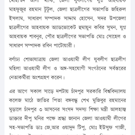
মোহাম্মদ আলী মাঝি, জেলা যুবলীগের যুগ্ন আহবায়ক
মাহফুজুর রহমান টুটুল, জেলা ছাত্রলীগের সভাপতি জহিরুল
ইসলাম, সাধারণ সম্পাদক সাদ্দাম হোসেন, সদর উপজেলা
ছাত্রলীগের আহবায়ক অ্যাডভোকেট হুমায়ুন কবির সুমন, যুগ্ন
আহবায়ক শাবনুর, পৌর ছাত্রলীগের সভাপতি মোঃ সোহেল ও
সাধারণ সম্পাদক রবিন পাটোয়ারী।
বর্ণাঢ্য শোভাযাত্রায় জেলা আওয়ামী লীগ যুবলীগ ছাত্রলীগ
মহিলা আওয়ামী লীগ ও অঙ্গ-সহযোগী সংগঠনের সর্বস্তরের
নেতাকর্মীরা অংশগ্রহণ করেন।
এর আগে সকাল সাড়ে দশটায় চাঁদপুর সরকারি বিশ্ববিদ্যালয়
কলেজ মাঠে জাতির পিতা বঙ্গবন্ধু শেখ মুজিবুর রহমানের
মুড়ালে চাঁদপুর ৩ আসনের সংসদ সদস্য শিক্ষা মন্ত্রী আলহাজ্ব
ডাক্তার দীপু মনির পক্ষে শ্রদ্ধা জানান জেলা আওয়ামী লীগের
সহ-সভাপতি ডাঃ জে,আর ওয়াদুদ টিপু, মোঃ ইউসুফ গাজী,