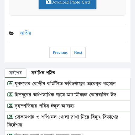
Download Photo Card
জাতীয়
Previous
Next
সর্বশেষ
সর্বাধিক পঠিত
যুবদলের কেন্দ্রীয় কমিটিতে ফরিদগঞ্জের তারেকুর রহমান
চাঁদপুরের অর্ধশতাধিক গ্রামে আগামীকাল কোরবানির ঈদ
বৃহস্পতিবার পবিত্র ঈদুল আজহা
দোকানপাট ও শপিংমল খোলা রাখা নিয়ে বিদ্যুৎ বিভাগের
নির্দেশনা