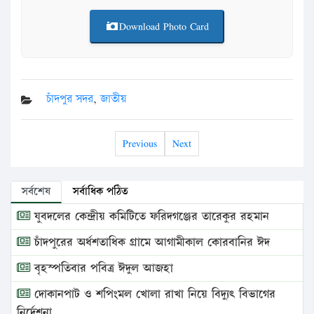
Download Photo Card
চাঁদপুর সদর
,
জাতীয়
Previous
Next
সর্বশেষ
সর্বাধিক পঠিত
যুবদলের কেন্দ্রীয় কমিটিতে ফরিদগঞ্জের তারেকুর রহমান
চাঁদপুরের অর্ধশতাধিক গ্রামে আগামীকাল কোরবানির ঈদ
বৃহস্পতিবার পবিত্র ঈদুল আজহা
দোকানপাট ও শপিংমল খোলা রাখা নিয়ে বিদ্যুৎ বিভাগের
নির্দেশনা