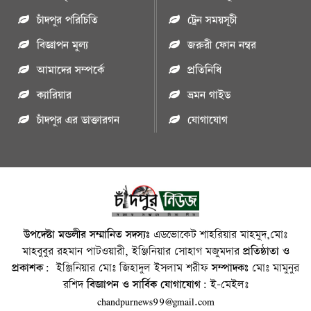
চাঁদপুর পরিচিতি
ট্রেন সময়সূচী
বিজ্ঞাপন মুল্য
জরুরী ফোন নম্বর
আমাদের সম্পর্কে
প্রতিনিধি
ক্যারিয়ার
ভ্রমন গাইড
চাঁদপুর এর ডাক্তারগন
যোগাযোগ
উপদেষ্টা মন্ডলীর সম্মানিত সদস্যঃ
এডভোকেট শাহরিয়ার মাহমুদ,মোঃ
মাহবুবুর রহমান পাটওয়ারী, ইঞ্জিনিয়ার সোহাগ মজুমদার
প্রতিষ্ঠাতা ও
প্রকাশক:
ইঞ্জিনিয়ার মোঃ জিহাদুল ইসলাম শরীফ
সম্পাদকঃ
মোঃ মামুনুর
রশিদ
বিজ্ঞাপন ও সার্বিক যোগাযোগ:
ই-মেইলঃ
chandpurnews99@gmail.com