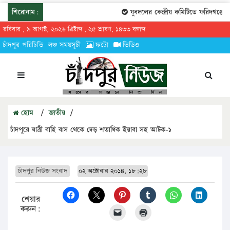
শিরোনাম:
যুবদলের কেন্দ্রীয় কমিটিতে ফরিদগঞ্জের তা
রবিবার , ৯ আগস্ট, ২০২৬ খ্রিষ্টাব্দ , ২৫ শ্রাবণ, ১৪৩৩ বঙ্গাব্দ
চাঁদপুর পরিচিতি
লঞ্চ সময়সূচী
ফটো
ভিডিও
হোম
/
জাতীয়
/
চাঁদপুরে যাত্রী বাহি বাস থেকে দেড় শতাধিক ইয়াবা সহ আটক-১
চাঁদপুর নিউজ সংবাদ
০২ অক্টোবার ২০১৪, ১৮:২৮
শেয়ার
করুন: