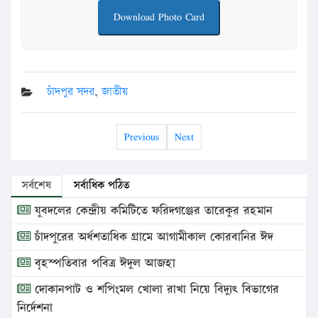
Download Photo Card
চাঁদপুর সদর
,
জাতীয়
Previous
Next
সর্বশেষ
সর্বাধিক পঠিত
যুবদলের কেন্দ্রীয় কমিটিতে ফরিদগঞ্জের তারেকুর রহমান
চাঁদপুরের অর্ধশতাধিক গ্রামে আগামীকাল কোরবানির ঈদ
বৃহস্পতিবার পবিত্র ঈদুল আজহা
দোকানপাট ও শপিংমল খোলা রাখা নিয়ে বিদ্যুৎ বিভাগের
নির্দেশনা