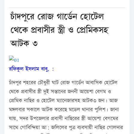
চাঁদপুরে রোজ গার্ডেন হোটেল
থেকে প্রবাসীর স্ত্রী ও প্রেমিকসহ
আটক ৩
রফিকুল ইসলাম বাবু, :
চাঁদপুর শহরের চৌধুরী ঘাট রোজ গার্ডেন আবাসিক হোটেল
থেকে প্রবাসীর স্ত্রী দুই সন্তানের জননী আয়েশা বেগম ও
প্রেমিক নাছির ও হোটেল ম্যানেজারসহ আটক৩ জন। আজ
মঙ্গলবার সকালে আটক করেছে মডেল থানার পুলিশ। জানা
যায়, সদর উপজেলার প্রবাসী নাছিরের স্ত্রী আয়েশা বেগমের
সাথে গোবিন্দিয়া আ: জলিলের পুত্র ব্যবসায়ী নাছির গোলদার