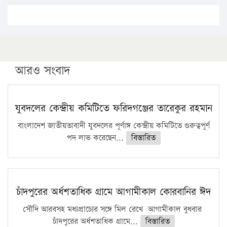
১৭ থেকে ২১ শতাংশ বিদ্যুতের দাম বাড়ানোর প্রস্তাব পিডিবির
১৬ মে চাঁদপুর ও ২৫ মে ফেনী সফরে যাবেন প্রধানমন্ত্রী
উচ্চশিক্ষায় গৌরবময় অর্জন: পূর্ণ স্কলারশিপে যুক্তরাষ্ট্রে
পিএইচডি করছেন কুয়েটের কৃতি…
আরও সংবাদ
সারা দেশে বজ্রাঘাতে ১৪ জনের প্রাণহানি
কঠোর হচ্ছে এসএসসি ও এইচএসসি পরীক্ষা
যুবদলের কেন্দ্রীয় কমিটিতে ফরিদগঞ্জের তারেকুর রহমান
ফরিদগঞ্জে আগুনে পুড়লো ৬ ব্যবসা প্রতিষ্ঠান
বাংলাদেশ জাতীয়তাবাদী যুবদলের পূর্ণাঙ্গ কেন্দ্রীয় কমিটিতে গুরুত্বপূর্ণ
পদ লাভ করেছেন...
বিস্তারিত
চাঁদপুরের অর্ধশতাধিক গ্রামে আগামীকাল কোরবানির ঈদ
সৌদি আরবসহ মধ্যপ্রাচ্যের সঙ্গে মিল রেখে আগামীকাল বুধবার
চাঁদপুরের অর্ধশতাধিক গ্রামে...
বিস্তারিত