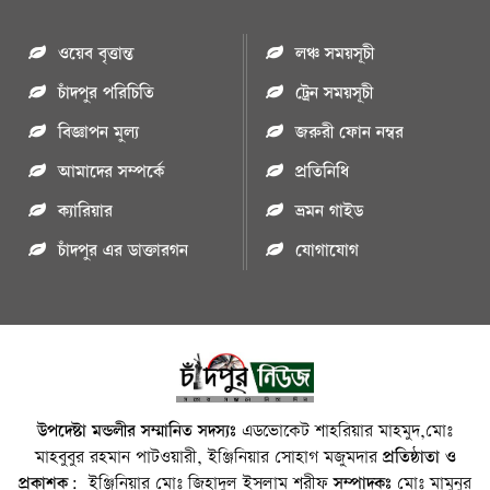
ওয়েব বৃত্তান্ত
লঞ্চ সময়সূচী
চাঁদপুর পরিচিতি
ট্রেন সময়সূচী
বিজ্ঞাপন মুল্য
জরুরী ফোন নম্বর
আমাদের সম্পর্কে
প্রতিনিধি
ক্যারিয়ার
ভ্রমন গাইড
চাঁদপুর এর ডাক্তারগন
যোগাযোগ
উপদেষ্টা মন্ডলীর সম্মানিত সদস্যঃ
এডভোকেট শাহরিয়ার মাহমুদ,মোঃ
মাহবুবুর রহমান পাটওয়ারী, ইঞ্জিনিয়ার সোহাগ মজুমদার
প্রতিষ্ঠাতা ও
প্রকাশক:
ইঞ্জিনিয়ার মোঃ জিহাদুল ইসলাম শরীফ
সম্পাদকঃ
মোঃ মামুনুর