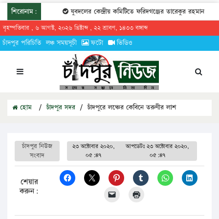
শিরোনাম:
যুবদলের কেন্দ্রীয় কমিটিতে ফরিদগঞ্জের তারেকুর রহমান
চা
বৃহস্পতিবার , ৬ আগস্ট, ২০২৬ খ্রিষ্টাব্দ , ২২ শ্রাবণ, ১৪৩৩ বঙ্গাব্দ
চাঁদপুর পরিচিতি
লঞ্চ সময়সূচী
ফটো
ভিডিও
হোম
/
চাঁদপুর সদর
/
চাঁদপুরে লঞ্চের কেবিনে তরুণীর লাশ
চাঁদপুর নিউজ
২৩ অক্টোবার ২০২০,
আপডেটঃ
২৩ অক্টোবার ২০২০,
সংবাদ
০৫:৪৭
০৫:৪৭
শেয়ার
করুন: