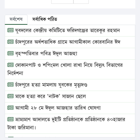
সর্বশেষ
সর্বাধিক পঠিত
যুবদলের কেন্দ্রীয় কমিটিতে ফরিদগঞ্জের তারেকুর রহমান
চাঁদপুরের অর্ধশতাধিক গ্রামে আগামীকাল কোরবানির ঈদ
বৃহস্পতিবার পবিত্র ঈদুল আজহা
দোকানপাট ও শপিংমল খোলা রাখা নিয়ে বিদ্যুৎ বিভাগের
নির্দেশনা
চাঁদপুরে হত্যা মামলায় যুবকের মৃত্যুদণ্ড
মাকে হত্যা করে ‘নাটক’ সাজান ছেলে
আগামী ২৮ মে ঈদুল আজহার তারিখ ঘোষণা
ভ্রাম্যমাণ আদালতে দুইটি প্রতিষ্ঠানকে প্রতিষ্ঠানকে ৪০হাজার
টাকা জরিমানা।
এবার লঞ্চের ভাড়া বাড়ল