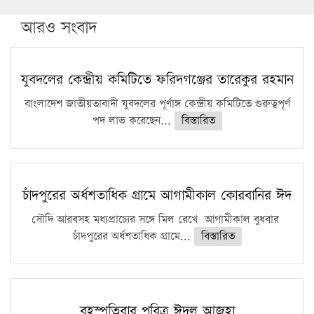
উচ্চশিক্ষায় গৌরবময় অর্জন: পূর্ণ স্কলারশিপে যুক্তরাষ্ট্রে
পিএইচডি করছেন কুয়েটের কৃতি…
আরও সংবাদ
সারা দেশে বজ্রাঘাতে ১৪ জনের প্রাণহানি
কঠোর হচ্ছে এসএসসি ও এইচএসসি পরীক্ষা
যুবদলের কেন্দ্রীয় কমিটিতে ফরিদগঞ্জের তারেকুর রহমান
ফরিদগঞ্জে আগুনে পুড়লো ৬ ব্যবসা প্রতিষ্ঠান
বাংলাদেশ জাতীয়তাবাদী যুবদলের পূর্ণাঙ্গ কেন্দ্রীয় কমিটিতে গুরুত্বপূর্ণ
পদ লাভ করেছেন...
বিস্তারিত
চাঁদপুরের অর্ধশতাধিক গ্রামে আগামীকাল কোরবানির ঈদ
সৌদি আরবসহ মধ্যপ্রাচ্যের সঙ্গে মিল রেখে আগামীকাল বুধবার
চাঁদপুরের অর্ধশতাধিক গ্রামে...
বিস্তারিত
বৃহস্পতিবার পবিত্র ঈদুল আজহা