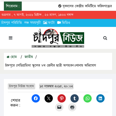
শিরোনাম:
যুবদলের কেন্দ্রীয় কমিটিতে ফরিদগঞ্জের তার
শুক্রবার , ৭ আগস্ট, ২০২৬ খ্রিষ্টাব্দ , ২৩ শ্রাবণ, ১৪৩৩ বঙ্গাব্দ
চাঁদপুর পরিচিতি
লঞ্চ সময়সূচী
ফটো
ভিডিও
হোম
/
জাতীয়
/
চাঁদপুরে লেডিপ্রতিমা স্কুলের ৮ম শ্রেনীর ছাত্রী অপহরন॥থানায় অভিযোগ
চাঁদপুর নিউজ সংবাদ
১৫ নভেম্বার ২০১৫, ২০:০২
শেয়ার
করুন: