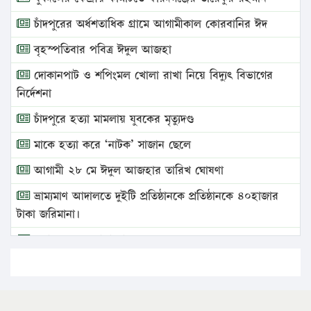
চাঁদপুরের অর্ধশতাধিক গ্রামে আগামীকাল কোরবানির ঈদ
বৃহস্পতিবার পবিত্র ঈদুল আজহা
দোকানপাট ও শপিংমল খোলা রাখা নিয়ে বিদ্যুৎ বিভাগের
নির্দেশনা
চাঁদপুরে হত্যা মামলায় যুবকের মৃত্যুদণ্ড
মাকে হত্যা করে ‘নাটক’ সাজান ছেলে
আগামী ২৮ মে ঈদুল আজহার তারিখ ঘোষণা
ভ্রাম্যমাণ আদালতে দুইটি প্রতিষ্ঠানকে প্রতিষ্ঠানকে ৪০হাজার
টাকা জরিমানা।
এবার লঞ্চের ভাড়া বাড়ল
১৭ থেকে ২১ শতাংশ বিদ্যুতের দাম বাড়ানোর প্রস্তাব পিডিবির
১৬ মে চাঁদপুর ও ২৫ মে ফেনী সফরে যাবেন প্রধানমন্ত্রী