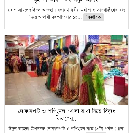
খোশ আমদেদ ঈদুল আজহা। যথাযথ ধর্মীয় মর্যাদা ও ভাবগাম্ভীর্যের মধ্য
দিয়ে আগামী বৃহস্পতিবার ১০...
বিস্তারিত
দোকানপাট ও শপিংমল খোলা রাখা নিয়ে বিদ্যুৎ
বিভাগের…
ঈদুল আজহা উপলক্ষে দোকানপাট ও শপিংমল রাত ১০টা পর্যন্ত খোলা