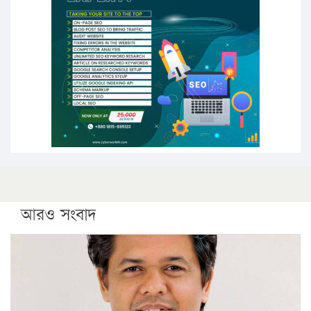
উচ্চশিক্ষায় গৌরবময় অর্জন: পূর্ণ স্কলারশিপে যুক্তরাষ্ট্রে
পিএইচডি করছেন কুয়েটের কৃতি…
সারা দেশে বজ্রাঘাতে ১৪ জনের প্রাণহানি
কঠোর হচ্ছে এসএসসি ও এইচএসসি পরীক্ষা
ফরিদগঞ্জে আগুনে পুড়লো ৬ ব্যবসা প্রতিষ্ঠান
আরও সংবাদ