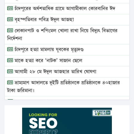
চাঁদপুরের অর্ধশতাধিক গ্রামে আগামীকাল কোরবানির ঈদ
বৃহস্পতিবার পবিত্র ঈদুল আজহা
দোকানপাট ও শপিংমল খোলা রাখা নিয়ে বিদ্যুৎ বিভাগের
নির্দেশনা
চাঁদপুরে হত্যা মামলায় যুবকের মৃত্যুদণ্ড
মাকে হত্যা করে ‘নাটক’ সাজান ছেলে
আগামী ২৮ মে ঈদুল আজহার তারিখ ঘোষণা
ভ্রাম্যমাণ আদালতে দুইটি প্রতিষ্ঠানকে প্রতিষ্ঠানকে ৪০হাজার
টাকা জরিমানা।
এবার লঞ্চের ভাড়া বাড়ল
১৭ থেকে ২১ শতাংশ বিদ্যুতের দাম বাড়ানোর প্রস্তাব পিডিবির
১৬ মে চাঁদপুর ও ২৫ মে ফেনী সফরে যাবেন প্রধানমন্ত্রী