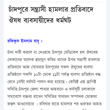
চাঁদপুরে সন্ত্রাসী হামলার প্রতিবাদে
ঔষধ ব্যবসায়ীদের ধর্মঘট
রফিকুল ইসলাম বাবু ।
চাঁদা দাবী করলে না দেওয়ায় চাঁদপুর মেডিকেল হল ঔষধের
দোকানের মালেক হুমায়ুন কবির খানের উপর সন্ত্রাসী হামলার
প্রতিবাদে আজ সোমবার চাঁদপুরের সকল ঔষুধের ব্যবসা
প্রতিষ্ঠানে সকলি ১০টা থেকে ১১টা পর্যন্ত ব্যবসা প্রতিষ্ঠান বন্ধ
রেখে ১ঘন্টা ধর্মঘট পালন করা হয়েছে। কেমিষ্ট এন্ড ড্রাগিষ্ট
সমিতি.চাঁদপুর জেলা শাখার আহবানে এ কর্মসূচী চলাকালে
সমাবেশে বক্তব্য রাখেন সমিতির সাধারন সম্পাদক মোস্তফা
রুহুল আওনোয়ার । রবিবার রাতে হামলার পর গুরুতর আহত