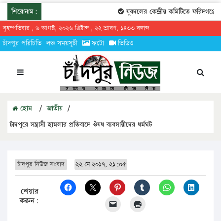
শিরোনাম:
যুবদলের কেন্দ্রীয় কমিটিতে ফরিদগঞ্জের তার
বৃহস্পতিবার , ৬ আগস্ট, ২০২৬ খ্রিষ্টাব্দ , ২২ শ্রাবণ, ১৪৩৩ বঙ্গাব্দ
চাঁদপুর পরিচিতি
লঞ্চ সময়সূচী
ফটো
ভিডিও
হোম
/
জাতীয়
/
চাঁদপুরে সন্ত্রাসী হামলার প্রতিবাদে ঔষধ ব্যবসায়ীদের ধর্মঘট
চাঁদপুর নিউজ সংবাদ
২২ মে ২০১৭, ২১:০৫
শেয়ার
করুন: