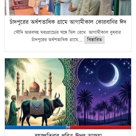
চাঁদপুরের অর্ধশতাধিক গ্রামে আগামীকাল কোরবানির ঈদ
সৌদি আরবসহ মধ্যপ্রাচ্যের সঙ্গে মিল রেখে আগামীকাল বুধবার
চাঁদপুরের অর্ধশতাধিক গ্রামে...
বিস্তারিত
বৃহস্পতিবার পবিত্র ঈদুল আজহা