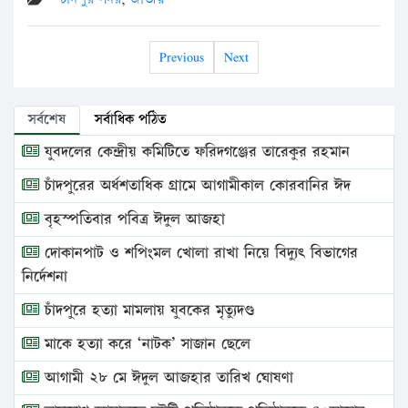
Previous
Next
সর্বশেষ
সর্বাধিক পঠিত
যুবদলের কেন্দ্রীয় কমিটিতে ফরিদগঞ্জের তারেকুর রহমান
চাঁদপুরের অর্ধশতাধিক গ্রামে আগামীকাল কোরবানির ঈদ
বৃহস্পতিবার পবিত্র ঈদুল আজহা
দোকানপাট ও শপিংমল খোলা রাখা নিয়ে বিদ্যুৎ বিভাগের
নির্দেশনা
চাঁদপুরে হত্যা মামলায় যুবকের মৃত্যুদণ্ড
মাকে হত্যা করে ‘নাটক’ সাজান ছেলে
আগামী ২৮ মে ঈদুল আজহার তারিখ ঘোষণা