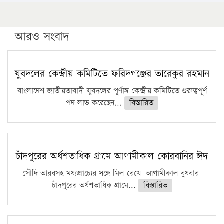
১৬ মে চাঁদপুর ও ২৫ মে ফেনী সফরে যাবেন প্রধানমন্ত্রী
উচ্চশিক্ষায় গৌরবময় অর্জন: পূর্ণ স্কলারশিপে যুক্তরাষ্ট্রে
পিএইচডি করছেন কুয়েটের কৃতি…
আরও সংবাদ
সারা দেশে বজ্রাঘাতে ১৪ জনের প্রাণহানি
কঠোর হচ্ছে এসএসসি ও এইচএসসি পরীক্ষা
যুবদলের কেন্দ্রীয় কমিটিতে ফরিদগঞ্জের তারেকুর রহমান
ফরিদগঞ্জে আগুনে পুড়লো ৬ ব্যবসা প্রতিষ্ঠান
বাংলাদেশ জাতীয়তাবাদী যুবদলের পূর্ণাঙ্গ কেন্দ্রীয় কমিটিতে গুরুত্বপূর্ণ
পদ লাভ করেছেন...
বিস্তারিত
চাঁদপুরের অর্ধশতাধিক গ্রামে আগামীকাল কোরবানির ঈদ
সৌদি আরবসহ মধ্যপ্রাচ্যের সঙ্গে মিল রেখে আগামীকাল বুধবার
চাঁদপুরের অর্ধশতাধিক গ্রামে...
বিস্তারিত