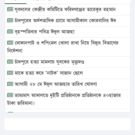
যুবদলের কেন্দ্রীয় কমিটিতে ফরিদগঞ্জের তারেকুর রহমান
চাঁদপুরের অর্ধশতাধিক গ্রামে আগামীকাল কোরবানির ঈদ
বৃহস্পতিবার পবিত্র ঈদুল আজহা
দোকানপাট ও শপিংমল খোলা রাখা নিয়ে বিদ্যুৎ বিভাগের
নির্দেশনা
চাঁদপুরে হত্যা মামলায় যুবকের মৃত্যুদণ্ড
মাকে হত্যা করে ‘নাটক’ সাজান ছেলে
আগামী ২৮ মে ঈদুল আজহার তারিখ ঘোষণা
ভ্রাম্যমাণ আদালতে দুইটি প্রতিষ্ঠানকে প্রতিষ্ঠানকে ৪০হাজার
টাকা জরিমানা।
এবার লঞ্চের ভাড়া বাড়ল
১৭ থেকে ২১ শতাংশ বিদ্যুতের দাম বাড়ানোর প্রস্তাব পিডিবির