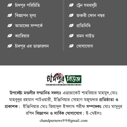
চাঁদপুর পরিচিতি
ট্রেন সময়সূচী
বিজ্ঞাপন মুল্য
জরুরী ফোন নম্বর
আমাদের সম্পর্কে
প্রতিনিধি
ক্যারিয়ার
ভ্রমন গাইড
চাঁদপুর এর ডাক্তারগন
যোগাযোগ
উপদেষ্টা মন্ডলীর সম্মানিত সদস্যঃ
এডভোকেট শাহরিয়ার মাহমুদ,মোঃ
মাহবুবুর রহমান পাটওয়ারী, ইঞ্জিনিয়ার সোহাগ মজুমদার
প্রতিষ্ঠাতা ও
প্রকাশক:
ইঞ্জিনিয়ার মোঃ জিহাদুল ইসলাম শরীফ
সম্পাদকঃ
মোঃ মামুনুর
রশিদ
বিজ্ঞাপন ও সার্বিক যোগাযোগ:
ই-মেইলঃ
chandpurnews99@gmail.com