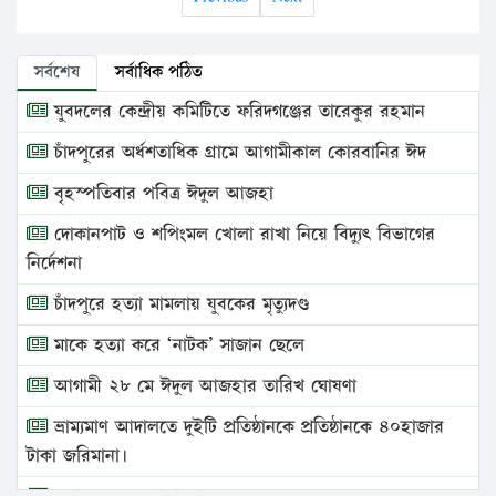
সর্বশেষ
সর্বাধিক পঠিত
যুবদলের কেন্দ্রীয় কমিটিতে ফরিদগঞ্জের তারেকুর রহমান
চাঁদপুরের অর্ধশতাধিক গ্রামে আগামীকাল কোরবানির ঈদ
বৃহস্পতিবার পবিত্র ঈদুল আজহা
দোকানপাট ও শপিংমল খোলা রাখা নিয়ে বিদ্যুৎ বিভাগের
নির্দেশনা
চাঁদপুরে হত্যা মামলায় যুবকের মৃত্যুদণ্ড
মাকে হত্যা করে ‘নাটক’ সাজান ছেলে
আগামী ২৮ মে ঈদুল আজহার তারিখ ঘোষণা
ভ্রাম্যমাণ আদালতে দুইটি প্রতিষ্ঠানকে প্রতিষ্ঠানকে ৪০হাজার
টাকা জরিমানা।