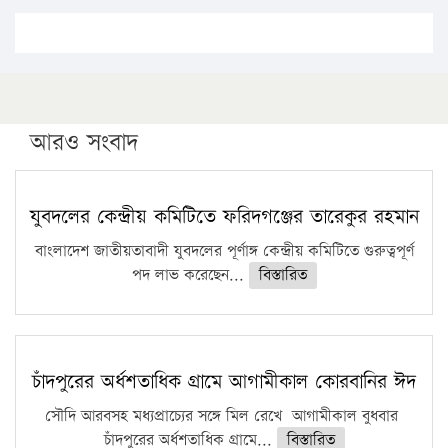
এবার লঞ্চের ভাড়া বাড়ল
১৭ থেকে ২১ শতাংশ বিদ্যুতের দাম বাড়ানোর প্রস্তাব পিডিবির
১৬ মে চাঁদপুর ও ২৫ মে ফেনী সফরে যাবেন প্রধানমন্ত্রী
উচ্চশিক্ষায় গৌরবময় অর্জন: পূর্ণ স্কলারশিপে যুক্তরাষ্ট্রে
পিএইচডি করছেন কুয়েটের কৃতি…
আরও সংবাদ
সারা দেশে বজ্রাঘাতে ১৪ জনের প্রাণহানি
কঠোর হচ্ছে এসএসসি ও এইচএসসি পরীক্ষা
যুবদলের কেন্দ্রীয় কমিটিতে ফরিদগঞ্জের তারেকুর রহমান
ফরিদগঞ্জে আগুনে পুড়লো ৬ ব্যবসা প্রতিষ্ঠান
বাংলাদেশ জাতীয়তাবাদী যুবদলের পূর্ণাঙ্গ কেন্দ্রীয় কমিটিতে গুরুত্বপূর্ণ
পদ লাভ করেছেন...
বিস্তারিত
চাঁদপুরের অর্ধশতাধিক গ্রামে আগামীকাল কোরবানির ঈদ
সৌদি আরবসহ মধ্যপ্রাচ্যের সঙ্গে মিল রেখে আগামীকাল বুধবার
চাঁদপুরের অর্ধশতাধিক গ্রামে...
বিস্তারিত