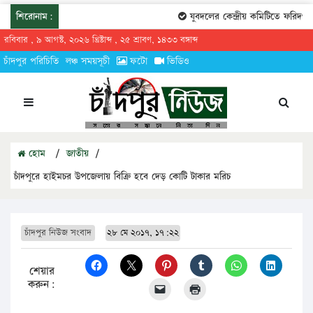
শিরোনাম:
যুবদলের কেন্দ্রীয় কমিটিতে ফরিদগঞ্জে
রবিবার , ৯ আগস্ট, ২০২৬ খ্রিষ্টাব্দ , ২৫ শ্রাবণ, ১৪৩৩ বঙ্গাব্দ
চাঁদপুর পরিচিতি
লঞ্চ সময়সূচী
ফটো
ভিডিও
হোম
/
জাতীয়
/
চাঁদপুরে হাইমচর উপজেলায় বিক্রি হবে দেড় কোটি টাকার মরিচ
চাঁদপুর নিউজ সংবাদ
২৮ মে ২০১৭, ১৭:২২
শেয়ার
করুন: