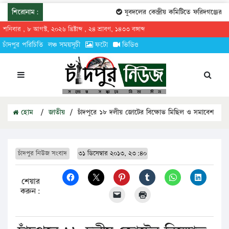
শিরোনাম:
যুবদলের কেন্দ্রীয় কমিটিতে ফরিদগঞ্জের তারেকু
শনিবার , ৮ আগস্ট, ২০২৬ খ্রিষ্টাব্দ , ২৪ শ্রাবণ, ১৪৩৩ বঙ্গাব্দ
চাঁদপুর পরিচিতি
লঞ্চ সময়সূচী
ফটো
ভিডিও
হোম
/
জাতীয়
/
চাঁদপুরে ১৮ দলীয় জোটের বিক্ষোভ মিছিল ও সমাবেশ
চাঁদপুর নিউজ সংবাদ
৩১ ডিসেম্বার ২০১৩, ২৩:৪০
শেয়ার
করুন: