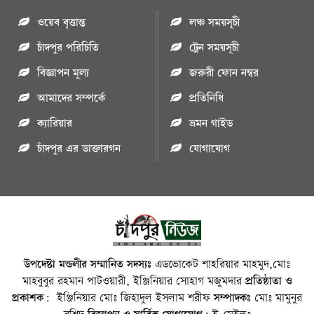
ওয়েব বৃত্তান্ত
লঞ্চ সময়সূচী
চাঁদপুর পরিচিতি
ট্রেন সময়সূচী
বিজ্ঞাপন মুল্য
জরুরী ফোন নম্বর
আমাদের সম্পর্কে
প্রতিনিধি
ক্যারিয়ার
ভ্রমন গাইড
চাঁদপুর এর ডাক্তারগন
যোগাযোগ
উপদেষ্টা মন্ডলীর সম্মানিত সদস্যঃ
এডভোকেট শাহরিয়ার মাহমুদ,মোঃ
মাহবুবুর রহমান পাটওয়ারী, ইঞ্জিনিয়ার সোহাগ মজুমদার
প্রতিষ্ঠাতা ও
প্রকাশক:
ইঞ্জিনিয়ার মোঃ জিহাদুল ইসলাম শরীফ
সম্পাদকঃ
মোঃ মামুনুর