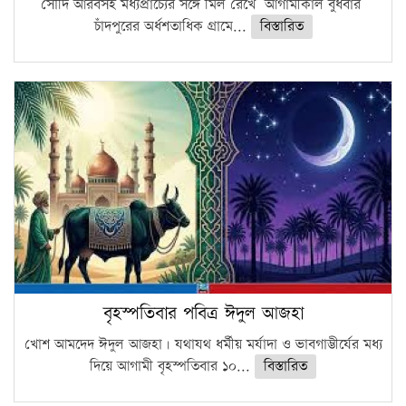
সৌদি আরবসহ মধ্যপ্রাচ্যের সঙ্গে মিল রেখে আগামীকাল বুধবার
চাঁদপুরের অর্ধশতাধিক গ্রামে...
বিস্তারিত
বৃহস্পতিবার পবিত্র ঈদুল আজহা
খোশ আমদেদ ঈদুল আজহা। যথাযথ ধর্মীয় মর্যাদা ও ভাবগাম্ভীর্যের মধ্য
দিয়ে আগামী বৃহস্পতিবার ১০...
বিস্তারিত