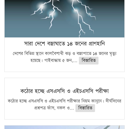
সারা দেশে বজ্রাঘাতে ১৪ জনের প্রাণহানি
দেশের বিভিন্ন স্থানে কালবৈশাখী ঝড় ও বজ্রাপাতে ১৪ জনের মৃত্যু
হয়েছে। গাইবান্ধায় ৫ জন,...
বিস্তারিত
কঠোর হচ্ছে এসএসসি ও এইচএসসি পরীক্ষা
কঠোর হচ্ছে এসএসসি ও এইচএসসি পরীক্ষার নিয়ম কানুনে। দীর্ঘদিনের
প্রশ্নপত্র ফাঁস, নকল ও...
বিস্তারিত