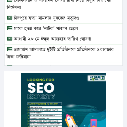
দোকানপাট ও শপিংমল খোলা রাখা নিয়ে বিদ্যুৎ বিভাগের
নির্দেশনা
চাঁদপুরে হত্যা মামলায় যুবকের মৃত্যুদণ্ড
মাকে হত্যা করে ‘নাটক’ সাজান ছেলে
আগামী ২৮ মে ঈদুল আজহার তারিখ ঘোষণা
ভ্রাম্যমাণ আদালতে দুইটি প্রতিষ্ঠানকে প্রতিষ্ঠানকে ৪০হাজার
টাকা জরিমানা।
এবার লঞ্চের ভাড়া বাড়ল
১৭ থেকে ২১ শতাংশ বিদ্যুতের দাম বাড়ানোর প্রস্তাব পিডিবির
১৬ মে চাঁদপুর ও ২৫ মে ফেনী সফরে যাবেন প্রধানমন্ত্রী
উচ্চশিক্ষায় গৌরবময় অর্জন: পূর্ণ স্কলারশিপে যুক্তরাষ্ট্রে
পিএইচডি করছেন কুয়েটের কৃতি…
সারা দেশে বজ্রাঘাতে ১৪ জনের প্রাণহানি