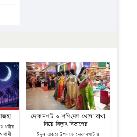
প্রতিষ্ঠান
 আজহা
দোকানপাট ও শপিংমল খোলা রাখা
নিয়ে বিদ্যুৎ বিভাগের…
 ধর্মীয়
ে আগামী
ঈদুল আজহা উপলক্ষে দোকানপাট ও