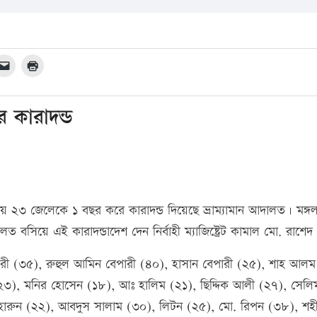
 কারাদন্ড
য়ে ২৩ জেলেকে ১ বছর করে কারাদন্ড দিয়েছে ভ্রাম্যামান আদালত। মঙ্গ
লত বসিয়ে এই কারাদন্ডাদেশ দেন নির্বাহী ম্যাজিষ্ট্রেট কামাল মো. রাশেদ
বেপারী (৩৫), রুহুল আমিন বেপারী (৪০), হাসান বেপারী (২৫), শাহ আল
৩), মনির হোসেন (১৮), আঃ হালিম (২১), ছিদ্দিক আলী (২৭), সেলি
 হারুন (২২), আবদুস সালাম (৩০), লিটন (২৫), মো. রিপন (৩৮), শহ