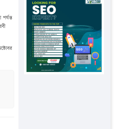
প্রতিষ্ঠানকে ৪০হাজার টাকা জরিমানা।
এবার লঞ্চের ভাড়া বাড়ল
পর্যন্ত
১৭ থেকে ২১ শতাংশ বিদ্যুতের দাম
রবী
বাড়ানোর প্রস্তাব পিডিবির
১৬ মে চাঁদপুর ও ২৫ মে ফেনী সফরে
ক্টোবর
যাবেন প্রধানমন্ত্রী
উচ্চশিক্ষায় গৌরবময় অর্জন: পূর্ণ
স্কলারশিপে যুক্তরাষ্ট্রে পিএইচডি করছেন
কুয়েটের কৃতি…
সারা দেশে বজ্রাঘাতে ১৪ জনের
প্রাণহানি
কঠোর হচ্ছে এসএসসি ও এইচএসসি
পরীক্ষা
ফরিদগঞ্জে আগুনে পুড়লো ৬ ব্যবসা