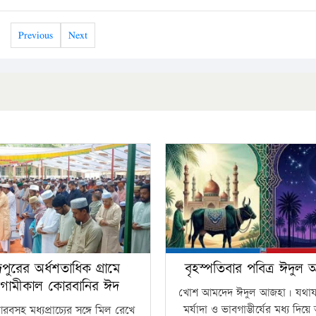
Previous
Next
ঁদপুরের অর্ধশতাধিক গ্রামে
বৃহস্পতিবার পবিত্র ঈদুল
গামীকাল কোরবানির ঈদ
খোশ আমদেদ ঈদুল আজহা। যথাযথ
মর্যাদা ও ভাবগাম্ভীর্যের মধ্য দিয়
বসহ মধ্যপ্রাচ্যের সঙ্গে মিল রেখে