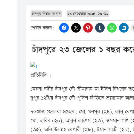
চাঁদপুর নিউজ সংবাদ
২৯ সেপ্টেম্বার ২০১৫, ২০:১৩
শেয়ার করুন:
চাঁদপুরে ২৩ জেলের ১ বছর করে
প্রতিনিধি ॥
মেঘনা নদীর চাঁদপুর নৌ-সীমানায় মা ইলিশ নিধনের দা
দুপুর ১২টায় চাঁদপুর নৌ-পুলিশ ফাঁড়িতে ভ্রাম্যামান আদা
দন্ডপ্রাপ্ত জেলেরা হচ্ছেন: মো. মনসুর (২৪), কালু 
মো. হাবিব (২০), আবুল কাশেম (২৩), ওসমান গণি (২
(৩৫), অলি উল্যাহ বেপারী (২৮), ইমান গাজী (২০),