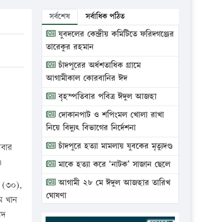
সর্বশেষ
সর্বাধিক পঠিত
যুবদলের কেন্দ্রীয় কমিটিতে ফরিদগঞ্জের
তারেকুর রহমান
চাঁদপুরের অর্ধশতাধিক গ্রামে
আগামীকাল কোরবানির ঈদ
বৃহস্পতিবার পবিত্র ঈদুল আজহা
দোকানপাট ও শপিংমল খোলা রাখা
নিয়ে বিদ্যুৎ বিভাগের নির্দেশনা
চাঁদপুরে হত্যা মামলায় যুবকের মৃত্যুদণ্ড
লবার
।
মাকে হত্যা করে ‘নাটক’ সাজান ছেলে
আগামী ২৮ মে ঈদুল আজহার তারিখ
ম (৩০),
ঘোষণা
ম খান
ভ্রাম্যমাণ আদালতে দুইটি প্রতিষ্ঠানকে
ীদ