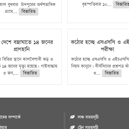
বৃহস্পতিবার ১০...
বিস্তারি
াল বুধবার চাঁদপুরের অর্ধশতাধিক
গ্রামে...
বিস্তারিত
 দেশে বজ্রাঘাতে ১৪ জনের
কঠোর হচ্ছে এসএসসি ও এ
প্রাণহানি
পরীক্ষা
 বিভিন্ন স্থানে কালবৈশাখী ঝড় ও
কঠোর হচ্ছে এসএসসি ও এইচএসসি 
ে ১৪ জনের মৃত্যু হয়েছে। গাইবান্ধায়
নিয়ম কানুনে। দীর্ঘদিনের প্রশ্নপত্র 
৫ জন,...
বিস্তারিত
ও...
বিস্তারিত
ের সম্পর্কে
লঞ্চ সময়সূচী
রিয়ার
ট্রেন সময়সূচী