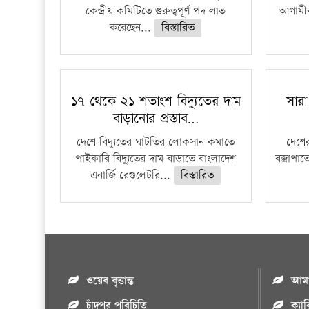
কেন্দ্রীয় কমিটিতে গুরুত্বপূর্ণ পদ লাভ
আগামীক
করেছেন...
বিস্তারিত
১৭ থেকে ২১ শতাংশ বিদ্যুতের দাম
সারা
বাড়ানোর প্রস্তাব…
দেশে বিদ্যুতের ঘাটতির লোকসান কমাতে
দেশের
পাইকারি বিদ্যুতের দাম বাড়াতে বাংলাদেশ
বজ্রাপাত
এনার্জি রেগুলেটরি...
বিস্তারিত
ওয়েব বৃত্তান্ত
আমাদ
চাঁদপুর পরিচিতি
ক্যা