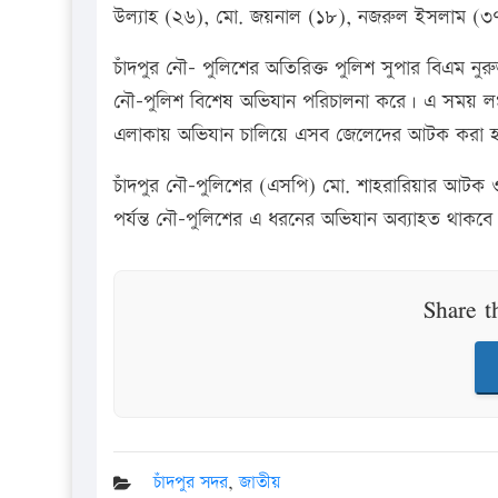
উল্যাহ (২৬), মো. জয়নাল (১৮), নজরুল ইসলাম (৩৭
চাঁদপুর নৌ- পুলিশের অতিরিক্ত পুলিশ সুপার বিএম নুরুজ
নৌ-পুলিশ বিশেষ অভিযান পরিচালনা করে। এ সময় লগ্গী
এলাকায় অভিযান চালিয়ে এসব জেলেদের আটক করা 
চাঁদপুর নৌ-পুলিশের (এসপি) মো. শাহরারিয়ার আটক ও ক
পর্যন্ত নৌ-পুলিশের এ ধরনের অভিযান অব্যাহত থাকবে
Share t
চাঁদপুর সদর
,
জাতীয়