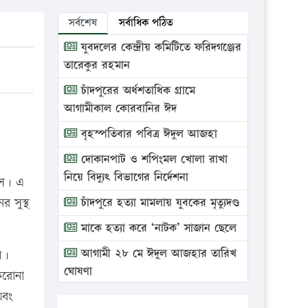
সর্বশেষ
সর্বাধিক পঠিত
যুবদলের কেন্দ্রীয় কমিটিতে ফরিদগঞ্জের
তারেকুর রহমান
চাঁদপুরের অর্ধশতাধিক গ্রামে
আগামীকাল কোরবানির ঈদ
বৃহস্পতিবার পবিত্র ঈদুল আজহা
দোকানপাট ও শপিংমল খোলা রাখা
নিয়ে বিদ্যুৎ বিভাগের নির্দেশনা
সে। এ
 সুস্থ
চাঁদপুরে হত্যা মামলায় যুবকের মৃত্যুদণ্ড
মাকে হত্যা করে ‘নাটক’ সাজান ছেলে
আগামী ২৮ মে ঈদুল আজহার তারিখ
য়।
ঘোষণা
করোনা
এবং
ভ্রাম্যমাণ আদালতে দুইটি প্রতিষ্ঠানকে