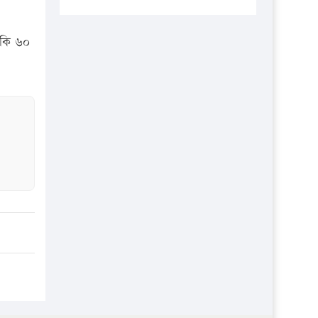
প্রতিষ্ঠানকে ৪০হাজার টাকা জরিমানা।
এবার লঞ্চের ভাড়া বাড়ল
বাকি ৬০
১৭ থেকে ২১ শতাংশ বিদ্যুতের দাম
বাড়ানোর প্রস্তাব পিডিবির
১৬ মে চাঁদপুর ও ২৫ মে ফেনী সফরে
যাবেন প্রধানমন্ত্রী
উচ্চশিক্ষায় গৌরবময় অর্জন: পূর্ণ
স্কলারশিপে যুক্তরাষ্ট্রে পিএইচডি করছেন
কুয়েটের কৃতি…
সারা দেশে বজ্রাঘাতে ১৪ জনের
প্রাণহানি
কঠোর হচ্ছে এসএসসি ও এইচএসসি
পরীক্ষা
ফরিদগঞ্জে আগুনে পুড়লো ৬ ব্যবসা