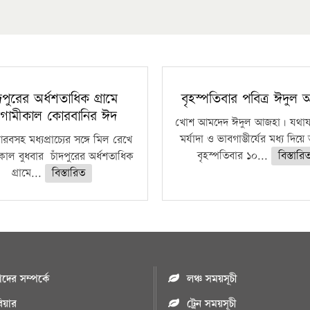
ঁদপুরের অর্ধশতাধিক গ্রামে
বৃহস্পতিবার পবিত্র ঈদুল
গামীকাল কোরবানির ঈদ
খোশ আমদেদ ঈদুল আজহা। যথাযথ
মর্যাদা ও ভাবগাম্ভীর্যের মধ্য দিয়
বসহ মধ্যপ্রাচ্যের সঙ্গে মিল রেখে
বৃহস্পতিবার ১০...
বিস্তারি
াল বুধবার চাঁদপুরের অর্ধশতাধিক
গ্রামে...
বিস্তারিত
ের সম্পর্কে
লঞ্চ সময়সূচী
রিয়ার
ট্রেন সময়সূচী