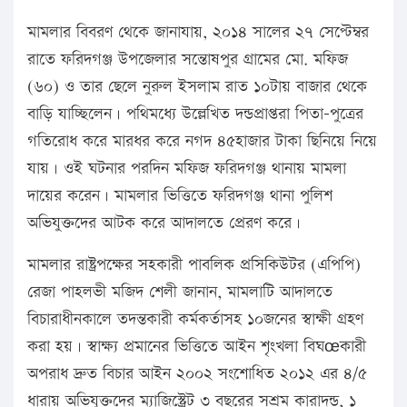
মামলার বিবরণ থেকে জানাযায়, ২০১৪ সালের ২৭ সেপ্টেম্বর
রাতে ফরিদগঞ্জ উপজেলার সন্তোষপুর গ্রামের মো. মফিজ
(৬০) ও তার ছেলে নুরুল ইসলাম রাত ১০টায় বাজার থেকে
বাড়ি যাচ্ছিলেন। পথিমধ্যে উল্লেখিত দন্ডপ্রাপ্তরা পিতা-পুত্রের
গতিরোধ করে মারধর করে নগদ ৪৫হাজার টাকা ছিনিয়ে নিয়ে
যায়। ওই ঘটনার পরদিন মফিজ ফরিদগঞ্জ থানায় মামলা
দায়ের করেন। মামলার ভিত্তিতে ফরিদগঞ্জ থানা পুলিশ
অভিযুক্তদের আটক করে আদালতে প্রেরণ করে।
মামলার রাষ্ট্রপক্ষের সহকারী পাবলিক প্রসিকিউটর (এপিপি)
রেজা পাহলভী মজিদ শেলী জানান, মামলাটি আদালতে
বিচারাধীনকালে তদন্তকারী কর্মকর্তাসহ ১০জনের স্বাক্ষী গ্রহণ
করা হয়। স্বাক্ষ্য প্রমানের ভিত্তিতে আইন শৃংখলা বিঘœকারী
অপরাধ দ্রুত বিচার আইন ২০০২ সংশোধিত ২০১২ এর ৪/৫
ধারায় অভিযুক্তদের ম্যাজিস্ট্রেট ৩ বছরের সশ্রম কারাদন্ড, ১