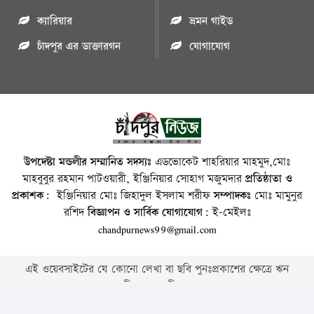
ক্যারিয়ার
ভ্রমন গাইড
চাঁদপুর এর ডাক্তারগন
যোগাযোগ
উপদেষ্টা মন্ডলীর সম্মানিত সদস্যঃ
এডভোকেট শাহরিয়ার মাহমুদ,মোঃ
মাহবুবুর রহমান পাটওয়ারী, ইঞ্জিনিয়ার সোহাগ মজুমদার
প্রতিষ্ঠাতা ও
প্রকাশক:
ইঞ্জিনিয়ার মোঃ জিহাদুল ইসলাম শরীফ
সম্পাদকঃ
মোঃ মামুনুর
রশিদ
বিজ্ঞাপন ও সার্বিক যোগাযোগ:
ই-মেইলঃ
chandpurnews99@gmail.com
এই ওয়েবসাইটের যে কোনো লেখা বা ছবি পুনঃপ্রকাশের ক্ষেত্রে ঋন
স্বীকার বাঞ্চনীয় ।
Copyright © 2026 • Chandpurnews.com • All Rights Reserved