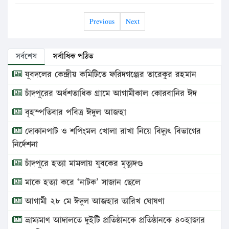
Previous
Next
সর্বশেষ
সর্বাধিক পঠিত
যুবদলের কেন্দ্রীয় কমিটিতে ফরিদগঞ্জের তারেকুর রহমান
চাঁদপুরের অর্ধশতাধিক গ্রামে আগামীকাল কোরবানির ঈদ
বৃহস্পতিবার পবিত্র ঈদুল আজহা
দোকানপাট ও শপিংমল খোলা রাখা নিয়ে বিদ্যুৎ বিভাগের
নির্দেশনা
চাঁদপুরে হত্যা মামলায় যুবকের মৃত্যুদণ্ড
মাকে হত্যা করে ‘নাটক’ সাজান ছেলে
আগামী ২৮ মে ঈদুল আজহার তারিখ ঘোষণা
ভ্রাম্যমাণ আদালতে দুইটি প্রতিষ্ঠানকে প্রতিষ্ঠানকে ৪০হাজার