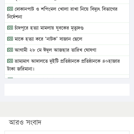
দোকানপাট ও শপিংমল খোলা রাখা নিয়ে বিদ্যুৎ বিভাগের
নির্দেশনা
চাঁদপুরে হত্যা মামলায় যুবকের মৃত্যুদণ্ড
মাকে হত্যা করে ‘নাটক’ সাজান ছেলে
আগামী ২৮ মে ঈদুল আজহার তারিখ ঘোষণা
ভ্রাম্যমাণ আদালতে দুইটি প্রতিষ্ঠানকে প্রতিষ্ঠানকে ৪০হাজার
টাকা জরিমানা।
এবার লঞ্চের ভাড়া বাড়ল
১৭ থেকে ২১ শতাংশ বিদ্যুতের দাম বাড়ানোর প্রস্তাব পিডিবির
১৬ মে চাঁদপুর ও ২৫ মে ফেনী সফরে যাবেন প্রধানমন্ত্রী
উচ্চশিক্ষায় গৌরবময় অর্জন: পূর্ণ স্কলারশিপে যুক্তরাষ্ট্রে
পিএইচডি করছেন কুয়েটের কৃতি…
আরও সংবাদ
সারা দেশে বজ্রাঘাতে ১৪ জনের প্রাণহানি