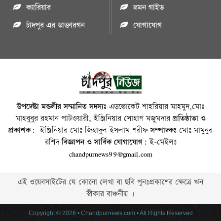
ক্যারিয়ার
ভ্রমন গাইড
চাঁদপুর এর ডাক্তারগন
যোগাযোগ
উপদেষ্টা মন্ডলীর সম্মানিত সদস্যঃ
এডভোকেট শাহরিয়ার মাহমুদ,মোঃ
মাহবুবুর রহমান পাটওয়ারী, ইঞ্জিনিয়ার সোহাগ মজুমদার
প্রতিষ্ঠাতা ও
প্রকাশক:
ইঞ্জিনিয়ার মোঃ জিহাদুল ইসলাম শরীফ
সম্পাদকঃ
মোঃ মামুনুর
রশিদ
বিজ্ঞাপন ও সার্বিক যোগাযোগ:
ই-মেইলঃ
chandpurnews99@gmail.com
এই ওয়েবসাইটের যে কোনো লেখা বা ছবি পুনঃপ্রকাশের ক্ষেত্রে ঋন
স্বীকার বাঞ্চনীয় ।
Copyright © 2026 • Chandpurnews.com • All Rights Reserved