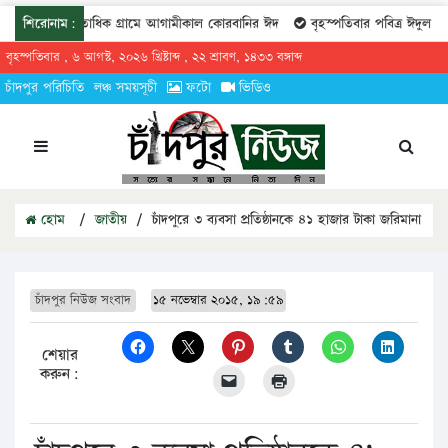
াঁদপুরের অর্ধশতাধিক গ্রামে আগামীকাল কোরবানির ঈদ
শিরোনাম:
বৃহস্পতিবার পবিত্র ঈদুল আ
বৃহস্পতিবার , ৬ আগস্ট, ২০২৬ খ্রিষ্টাব্দ , ২২ শ্রাবণ, ১৪৩৩ বঙ্গাব্দ
চাঁদপুর পরিচিতি
লঞ্চ সময়সূচী
ফটো
ভিডিও
হোম
/
জাতীয়
/
চাঁদপুরে ৩ ব্যবসা প্রতিষ্ঠানকে ৪১ হাজার টাকা জরিমানা
চাঁদপুর নিউজ সংবাদ
১৫ নভেম্বার ২০১৫, ১৯:৫৯
শেয়ার
করুন: