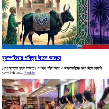
বৃহস্পতিবার পবিত্র ঈদুল আজহা
খোশ আমদেদ ঈদুল আজহা। যথাযথ ধর্মীয় মর্যাদা ও ভাবগাম্ভীর্যের মধ্য দিয়ে আগামী
বৃহস্পতিবার ১০...
বিস্তারিত