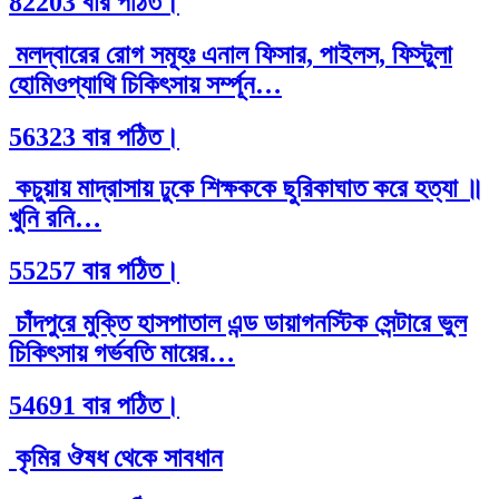
82203 বার পঠিত।
মলদ্বারের রোগ সমূহঃ এনাল ফিসার, পাইলস, ফিস্টুলা
হোমিওপ্যাথি চিকিৎসায় সর্ম্পূন…
56323 বার পঠিত।
কচুয়ায় মাদ্রাসায় ঢুকে শিক্ষককে ছুরিকাঘাত করে হত্যা ॥
খুনি রনি…
55257 বার পঠিত।
চাঁদপুরে মুক্তি হাসপাতাল এন্ড ডায়াগনস্টিক সেন্টারে ভুল
চিকিৎসায় গর্ভবতি মায়ের…
54691 বার পঠিত।
কৃমির ঔষধ থেকে সাবধান