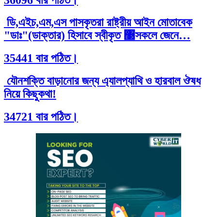
ডি,এইচ,এম,এস পাসকৃতরা রাষ্ট্রীয় আইন মোতাবেক
"ডাঃ"(ডাক্তার) হিসাবে স্বীকৃত ঳সকলে জেনে…
35441 বার পঠিত।
যৌনশক্তি বাড়ানোর জন্য এ্যালপ্যাথি ও হারবাল ঔষধ
নিয়ে কিছুকথা!
34721 বার পঠিত।