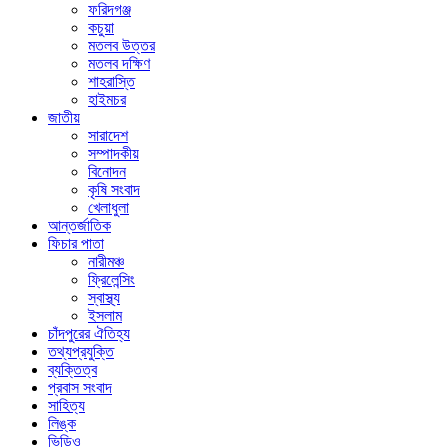
ফরিদগঞ্জ
কচুয়া
মতলব উত্তর
মতলব দক্ষিণ
শাহরাস্তি
হাইমচর
জাতীয়
সারাদেশ
সম্পাদকীয়
বিনোদন
কৃষি সংবাদ
খেলাধুলা
আন্তর্জাতিক
ফিচার পাতা
নারীমঞ্চ
ফ্রিলেন্সিং
স্বাস্থ্য
ইসলাম
চাঁদপুরের ঐতিহ্য
তথ্যপ্রযুক্তি
ব্যক্তিত্ব
প্রবাস সংবাদ
সাহিত্য
লিঙ্ক
ভিডিও