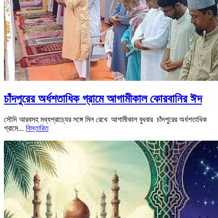
চাঁদপুরের অর্ধশতাধিক গ্রামে আগামীকাল কোরবানির ঈদ
সৌদি আরবসহ মধ্যপ্রাচ্যের সঙ্গে মিল রেখে আগামীকাল বুধবার চাঁদপুরের অর্ধশতাধিক
গ্রামে...
বিস্তারিত