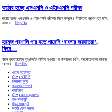
কঠোর হচ্ছে এসএসসি ও এইচএসসি পরীক্ষা
কঠোর হচ্ছে এসএসসি ও এইচএসসি পরীক্ষার নিয়ম কানুনে। দীর্ঘদিনের প্রশ্নপত্র ফাঁস,
নকল ও...
বিস্তারিত
হরমুজ প্রণালি পার হতে পারেনি ‘বাংলার জয়যাত্রা’,
ফিরে…
ইরান-যুক্তরাষ্ট্রের যুদ্ধবিরতি কার্যকর হওয়ার পর বাংলাদেশ শিপিং করপোরেশনের জাহাজ
‘বাংলার...
বিস্তারিত
ওয়েব বৃত্তান্ত
চাঁদপুর পরিচিতি
বিজ্ঞাপন মুল্য
আমাদের সম্পর্কে
ক্যারিয়ার
চাঁদপুর এর ডাক্তারগন
লঞ্চ সময়সূচী
ট্রেন সময়সূচী
জরুরী ফোন নম্বর