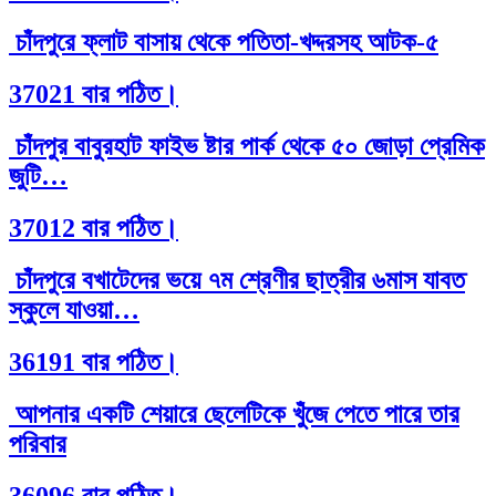
চাঁদপুরে ফ্লাট বাসায় থেকে পতিতা-খদ্দরসহ আটক-৫
37021 বার পঠিত।
চাঁদপুর বাবুরহাট ফাইভ ষ্টার পার্ক থেকে ৫০ জোড়া প্রেমিক
জুটি…
37012 বার পঠিত।
চাঁদপুরে বখাটেদের ভয়ে ৭ম শ্রেণীর ছাত্রীর ৬মাস যাবত
স্কুলে যাওয়া…
36191 বার পঠিত।
আপনার একটি শেয়ারে ছেলেটিকে খুঁজে পেতে পারে তার
পরিবার
36096 বার পঠিত।