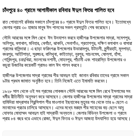
চাঁদপুরে ৪০ গ্রামে আগামীকাল রবিবার ঈদুল ফিতর পালিত হবে
রাত পোহালেই রবিবার সকালে চাঁদপুরের ৪০ গ্রামে ঈদুল ফিতর পালিত হবে। ইতোমধ্যে
জেলার প্রায় ৩০ হাজার মানুষ ঈদ পালনের সকল প্রস্তুতি শেষ করেছেন।
সৌদি আরবের সঙ্গে মিল রেখে ঈদ উদযাপন করবে হাজীগঞ্জ উপজেলার সাদ্রা, সমেশপুর,
অলিপুর, বলাখাল, মনিহার, বেলাঁচা, ঝাকনি, সেনাগাঁও, প্রতাপপুর, দক্ষিণ বলাখাল ও বাসারা
গ্রামের বাসিন্দারা। এ ছাড়া ফরিদগঞ্জ উপজেলার উভারামপুর, উটতলী, মুন্সীরহাট, মূলপাড়া,
বদরপুর, আইটপাড়া, সুরঙ্গচর, বালিথুবা, কাইতাড়া, নুরপুর, সাচনমেঘ, ষোল্লা, হাঁসা,
গোবিন্দপুর, চরদুখিয়া, মতলবের দশানী, মোহনপুর, পাঁচানী এবং শাহরাস্তি উপজেলার ও
কচুয়া উজানির কয়েকটি গ্রামও কাল ঈদ পালন করবে।
হাজীগঞ্জ উপজেলার সাদ্রা গ্রামের পীর আবদুল হাই জানান রবিবার তাদের গ্রামে সকাল
৯টায় প্রথম জামাত অনুষ্ঠিত হবে। তিনি নিজেই এতে ইমামতি করবেন।
১৯২৮ সাল থেকে ওই সব গ্রামের লোকজন সৌদি আরবের সঙ্গে মিল রেখে ইসলামের সব
ধর্মীয় রীতিনীতি অনুসরণ করে আসছেন। জেলার হাজীগঞ্জ উপজেলার সাদ্রা গ্রামের সাদ্রা
হামিদিয়া মাদ্রাসার প্রিন্সিপাল পীর মাওলানা ইছহাকের মৃত্যুর পর থেকে তার ৬ ছেলে এ
মতবাদের প্রচার চালিয়ে আসছেন। এদের মধ্যে মরহুম পীর সাহেবের বড় ছেলে আবু
যোফার মোহাম্মদ আবদুল হাই সাদ্রাভী অন্যতম। জেলার বিভিন্ন উপজেলা ও গ্রামে
প্রায় ৮৪ বছর ধরে এভাবে রোজা, ঈদুল ফিতর ও ঈদুল আজহা উদযাপিত হয়ে আসছে।