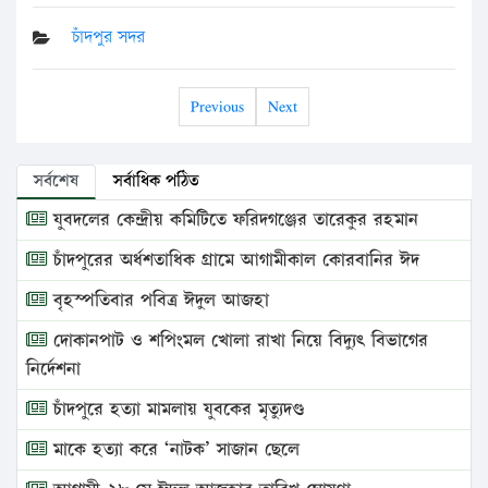
চাঁদপুর সদর
Previous
Next
সর্বশেষ
সর্বাধিক পঠিত
যুবদলের কেন্দ্রীয় কমিটিতে ফরিদগঞ্জের তারেকুর রহমান
চাঁদপুরের অর্ধশতাধিক গ্রামে আগামীকাল কোরবানির ঈদ
বৃহস্পতিবার পবিত্র ঈদুল আজহা
দোকানপাট ও শপিংমল খোলা রাখা নিয়ে বিদ্যুৎ বিভাগের
নির্দেশনা
চাঁদপুরে হত্যা মামলায় যুবকের মৃত্যুদণ্ড
মাকে হত্যা করে ‘নাটক’ সাজান ছেলে