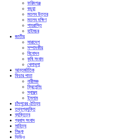
ফরিদগঞ্জ
কচুয়া
মতলব উত্তর
মতলব দক্ষিণ
শাহরাস্তি
হাইমচর
জাতীয়
সারাদেশ
সম্পাদকীয়
বিনোদন
কৃষি সংবাদ
খেলাধুলা
আন্তর্জাতিক
ফিচার পাতা
নারীমঞ্চ
ফ্রিলেন্সিং
স্বাস্থ্য
ইসলাম
চাঁদপুরের ঐতিহ্য
তথ্যপ্রযুক্তি
ব্যক্তিত্ব
প্রবাস সংবাদ
সাহিত্য
লিঙ্ক
ভিডিও