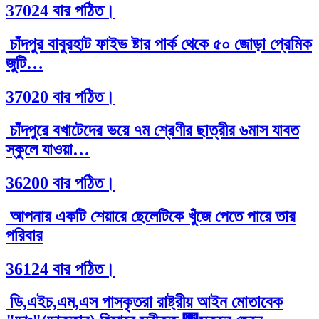
37024 বার পঠিত।
চাঁদপুর বাবুরহাট ফাইভ ষ্টার পার্ক থেকে ৫০ জোড়া প্রেমিক
জুটি…
37020 বার পঠিত।
চাঁদপুরে বখাটেদের ভয়ে ৭ম শ্রেণীর ছাত্রীর ৬মাস যাবত
স্কুলে যাওয়া…
36200 বার পঠিত।
আপনার একটি শেয়ারে ছেলেটিকে খুঁজে পেতে পারে তার
পরিবার
36124 বার পঠিত।
ডি,এইচ,এম,এস পাসকৃতরা রাষ্ট্রীয় আইন মোতাবেক