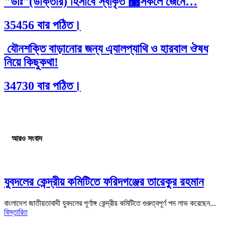
"ডাঃ"(ডাক্তার) হিসাবে স্বীকৃত ঳সকলে জেনে…
35456 বার পঠিত।
যৌনশক্তি বাড়ানোর জন্য এ্যালপ্যাথি ও হারবাল ঔষধ
নিয়ে কিছুকথা!
34730 বার পঠিত।
আরও সংবাদ
যুবদলের কেন্দ্রীয় কমিটিতে ফরিদগঞ্জের তারেকুর রহমান
বাংলাদেশ জাতীয়তাবাদী যুবদলের পূর্ণাঙ্গ কেন্দ্রীয় কমিটিতে গুরুত্বপূর্ণ পদ লাভ করেছেন...
বিস্তারিত