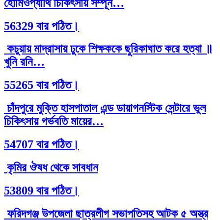
হোমিওপ্যাথি চিকিৎসায় সর্ম্পূন…
56329 বার পঠিত।
কচুয়ায় মাদ্রাসায় ঢুকে শিক্ষককে ছুরিকাঘাত করে হত্যা ॥
খুনি রনি…
55265 বার পঠিত।
চাঁদপুরে মুক্তি হাসপাতাল এন্ড ডায়াগনস্টিক সেন্টারে ভুল
চিকিৎসায় গর্ভবতি মায়ের…
54707 বার পঠিত।
কৃমির ঔষধ থেকে সাবধান
53809 বার পঠিত।
ফরিদগঞ্জ উপজেলা ছাত্রলীগ সভাপতিসহ আটক ৫ অস্ত্র