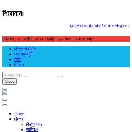
শিরোনাম:
যুবদলের কেন্দ্রীয় কমিটিতে ফরিদগঞ্জের তারেকু
সোমবার , ১০ আগস্ট, ২০২৬ খ্রিষ্টাব্দ , ২৬ শ্রাবণ, ১৪৩৩ বঙ্গাব্দ
চাঁদপুর পরিচিতি
লঞ্চ সময়সূচী
ফটো
ভিডিও
খুজুন
Close
প্রচ্ছদ
চাঁদপুর
চাঁদপুর সদর
হাজীগঞ্জ