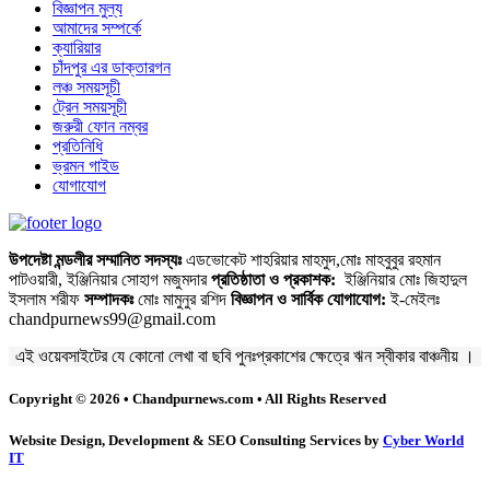
বিজ্ঞাপন মুল্য
আমাদের সম্পর্কে
ক্যারিয়ার
চাঁদপুর এর ডাক্তারগন
লঞ্চ সময়সূচী
ট্রেন সময়সূচী
জরুরী ফোন নম্বর
প্রতিনিধি
ভ্রমন গাইড
যোগাযোগ
উপদেষ্টা মন্ডলীর সম্মানিত সদস্যঃ
এডভোকেট শাহরিয়ার মাহমুদ,মোঃ মাহবুবুর রহমান
পাটওয়ারী, ইঞ্জিনিয়ার সোহাগ মজুমদার
প্রতিষ্ঠাতা ও প্রকাশক:
ইঞ্জিনিয়ার মোঃ জিহাদুল
ইসলাম শরীফ
সম্পাদকঃ
মোঃ মামুনুর রশিদ
বিজ্ঞাপন ও সার্বিক যোগাযোগ:
ই-মেইলঃ
chandpurnews99@gmail.com
এই ওয়েবসাইটের যে কোনো লেখা বা ছবি পুনঃপ্রকাশের ক্ষেত্রে ঋন স্বীকার বাঞ্চনীয় ।
Copyright © 2026 • Chandpurnews.com • All Rights Reserved
Website Design, Development & SEO Consulting Services by
Cyber World
IT