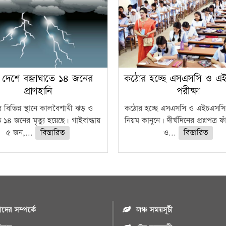
 দেশে বজ্রাঘাতে ১৪ জনের
কঠোর হচ্ছে এসএসসি ও এ
প্রাণহানি
পরীক্ষা
 বিভিন্ন স্থানে কালবৈশাখী ঝড় ও
কঠোর হচ্ছে এসএসসি ও এইচএসসি 
ে ১৪ জনের মৃত্যু হয়েছে। গাইবান্ধায়
নিয়ম কানুনে। দীর্ঘদিনের প্রশ্নপত্র 
৫ জন,...
বিস্তারিত
ও...
বিস্তারিত
ের সম্পর্কে
লঞ্চ সময়সূচী