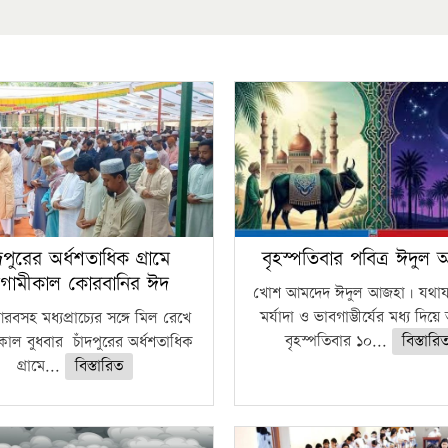
ঁদপুরের অর্ধশতাধিক গ্রামে
বৃহস্পতিবার পবিত্র ঈদুল
গামীকাল কোরবানির ঈদ
খোশ আমদেদ ঈদুল আজহা। যথাযথ
মর্যাদা ও ভাবগাম্ভীর্যের মধ্য দিয়
বসহ মধ্যপ্রাচ্যের সঙ্গে মিল রেখে
বৃহস্পতিবার ১০...
বিস্তারি
াল বুধবার চাঁদপুরের অর্ধশতাধিক
গ্রামে...
বিস্তারিত