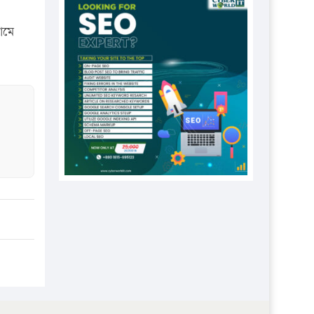
প্রতিষ্ঠানকে ৪০হাজার টাকা জরিমানা।
ামে
এবার লঞ্চের ভাড়া বাড়ল
১৭ থেকে ২১ শতাংশ বিদ্যুতের দাম
বাড়ানোর প্রস্তাব পিডিবির
১৬ মে চাঁদপুর ও ২৫ মে ফেনী সফরে
যাবেন প্রধানমন্ত্রী
উচ্চশিক্ষায় গৌরবময় অর্জন: পূর্ণ
স্কলারশিপে যুক্তরাষ্ট্রে পিএইচডি করছেন
কুয়েটের কৃতি…
সারা দেশে বজ্রাঘাতে ১৪ জনের
প্রাণহানি
কঠোর হচ্ছে এসএসসি ও এইচএসসি
পরীক্ষা
ফরিদগঞ্জে আগুনে পুড়লো ৬ ব্যবসা