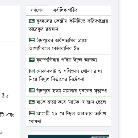
সর্বশেষ
সর্বাধিক পঠিত
যুবদলের কেন্দ্রীয় কমিটিতে ফরিদগঞ্জের
তারেকুর রহমান
চাঁদপুরের অর্ধশতাধিক গ্রামে
আগামীকাল কোরবানির ঈদ
বৃহস্পতিবার পবিত্র ঈদুল আজহা
দোকানপাট ও শপিংমল খোলা রাখা
নিয়ে বিদ্যুৎ বিভাগের নির্দেশনা
চাঁদপুরে হত্যা মামলায় যুবকের মৃত্যুদণ্ড
ারীরা
মাকে হত্যা করে ‘নাটক’ সাজান ছেলে
আগামী ২৮ মে ঈদুল আজহার তারিখ
০টি এবং
ঘোষণা
ভ্রাম্যমাণ আদালতে দুইটি প্রতিষ্ঠানকে
িল