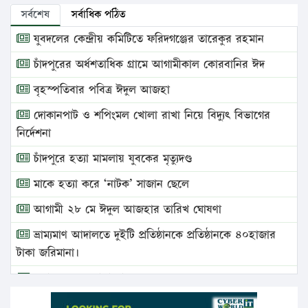
সর্বশেষ
সর্বাধিক পঠিত
যুবদলের কেন্দ্রীয় কমিটিতে ফরিদগঞ্জের তারেকুর রহমান
চাঁদপুরের অর্ধশতাধিক গ্রামে আগামীকাল কোরবানির ঈদ
বৃহস্পতিবার পবিত্র ঈদুল আজহা
দোকানপাট ও শপিংমল খোলা রাখা নিয়ে বিদ্যুৎ বিভাগের
নির্দেশনা
চাঁদপুরে হত্যা মামলায় যুবকের মৃত্যুদণ্ড
মাকে হত্যা করে ‘নাটক’ সাজান ছেলে
আগামী ২৮ মে ঈদুল আজহার তারিখ ঘোষণা
ভ্রাম্যমাণ আদালতে দুইটি প্রতিষ্ঠানকে প্রতিষ্ঠানকে ৪০হাজার
টাকা জরিমানা।
এবার লঞ্চের ভাড়া বাড়ল
১৭ থেকে ২১ শতাংশ বিদ্যুতের দাম বাড়ানোর প্রস্তাব পিডিবির