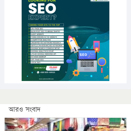
১৬ মে চাঁদপুর ও ২৫ মে ফেনী সফরে যাবেন প্রধানমন্ত্রী
উচ্চশিক্ষায় গৌরবময় অর্জন: পূর্ণ স্কলারশিপে যুক্তরাষ্ট্রে
পিএইচডি করছেন কুয়েটের কৃতি…
সারা দেশে বজ্রাঘাতে ১৪ জনের প্রাণহানি
কঠোর হচ্ছে এসএসসি ও এইচএসসি পরীক্ষা
ফরিদগঞ্জে আগুনে পুড়লো ৬ ব্যবসা প্রতিষ্ঠান
আরও সংবাদ