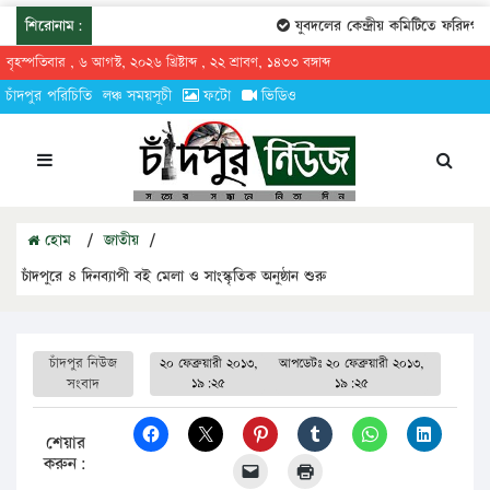
শিরোনাম:
যুবদলের কেন্দ্রীয় কমিটিতে ফরিদগঞ্জের
বৃহস্পতিবার , ৬ আগস্ট, ২০২৬ খ্রিষ্টাব্দ , ২২ শ্রাবণ, ১৪৩৩ বঙ্গাব্দ
চাঁদপুর পরিচিতি
লঞ্চ সময়সূচী
ফটো
ভিডিও
হোম
/
জাতীয়
/
চাঁদপুরে ৪ দিনব্যাপী বই মেলা ও সাংস্কৃতিক অনুষ্ঠান শুরু
চাঁদপুর নিউজ
২০ ফেব্রুয়ারী ২০১৩,
আপডেটঃ
২০ ফেব্রুয়ারী ২০১৩,
সংবাদ
১৯:২৫
১৯:২৫
শেয়ার
করুন: