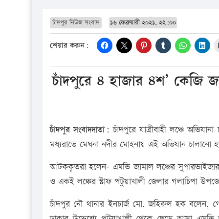
চাঁদপুর নিউজ সংবাদ
১৬ ফেব্রুয়ারী ২০২১, ২২:০০
শেয়ার করুন:
চাঁদপুরে ৪ হাজার ৪শ’ কেজি
চাঁদপুর সংবাদদাতা:
চাঁদপুরে যাত্রীবাহী লঞ্চে অভ
মধ্যরাতে মেঘনা নদীর মোহনায় এই অভিযান চালানো 
আটককৃতরা হলেন- এমভি জামাল লঞ্চের সুপারভাইজার 
ও একই লঞ্চের স্টাফ পটুয়াখালী জেলার গলাচিপা উ
চাঁদপুর নৌ থানার ইনচার্জ মো. জহিরুল হক বলেন, 
ঢাকার উদ্দেশ্যে পটুয়াখালী থেকে ছেড়ে আসা এমভি 