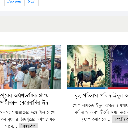
Previous
Next
ঁদপুরের অর্ধশতাধিক গ্রামে
বৃহস্পতিবার পবিত্র ঈদুল
গামীকাল কোরবানির ঈদ
খোশ আমদেদ ঈদুল আজহা। যথাযথ
মর্যাদা ও ভাবগাম্ভীর্যের মধ্য দিয়
বসহ মধ্যপ্রাচ্যের সঙ্গে মিল রেখে
বৃহস্পতিবার ১০...
বিস্তারি
াল বুধবার চাঁদপুরের অর্ধশতাধিক
গ্রামে...
বিস্তারিত