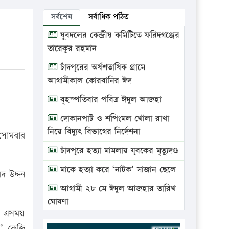
সর্বশেষ
সর্বাধিক পঠিত
যুবদলের কেন্দ্রীয় কমিটিতে ফরিদগঞ্জের
তারেকুর রহমান
চাঁদপুরের অর্ধশতাধিক গ্রামে
আগামীকাল কোরবানির ঈদ
বৃহস্পতিবার পবিত্র ঈদুল আজহা
দোকানপাট ও শপিংমল খোলা রাখা
নিয়ে বিদ্যুৎ বিভাগের নির্দেশনা
 সোমবার
চাঁদপুরে হত্যা মামলায় যুবকের মৃত্যুদণ্ড
মাকে হত্যা করে ‘নাটক’ সাজান ছেলে
দ উদ্দন
আগামী ২৮ মে ঈদুল আজহার তারিখ
ঘোষণা
য়। এসময়
ভ্রাম্যমাণ আদালতে দুইটি প্রতিষ্ঠানকে
শ’ কেজি