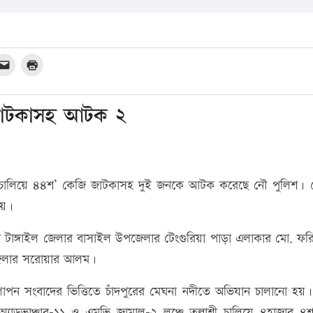
 জাটকাসহ আটক ২
িযানা চালিয়ে ৪৪শ’ কেজি জাটকাসহ দুই জনকে আটক করেছে নৌ পুলিশ।
হয়।
টাঙ্গাইল জেলার বাসাইল উপজেলার টেংগুরিয়া পাড়া এলাকার মো. ফরি
পজেলার সরোয়ার আলম।
গোপন সংবাদের ভিত্তিতে চাঁদপুরের মেঘনা নদীতে অভিযান চালানো হ
অ্যাডভাঞ্চার-১১ ও এমভি জামাল-২ লঞ্চে তল্লাশী চালিয়ে ৪হাজার ৪