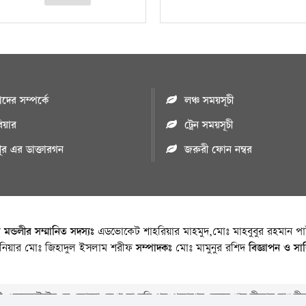
ের সম্পর্কে
লঞ্চ সময়সূচী
রিয়ার
ট্রেন সময়সূচী
পুর এর ডাক্তারগন
জরুরী ফোন নম্বর
া মন্ডলীর সম্মানিত সদস্যঃ
এডভোকেট শাহরিয়ার মাহমুদ,মোঃ মাহবুবুর রহমান পাট
জিনিয়ার মোঃ জিহাদুল ইসলাম শরীফ
সম্পাদকঃ
মোঃ মামুনুর রশিদ
বিজ্ঞাপন ও সা
 ওয়েবসাইটের যে কোনো লেখা বা ছবি পুনঃপ্রকাশের ক্ষেত্রে ঋন স্বীকার বাঞ্চনীয