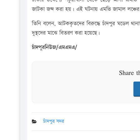
জাটকা জব্দ করা হয়। এই ঘটনায় এমভি জামাল লঞ্চ
তিনি বলেন, আটককৃতদের বিরুদ্ধে চাঁদপুর মডেল থান
দুস্থদের মাঝে বিতরণ করা হয়েছে।
চাঁদপুরনিউজ/এমএমএ/
Share t
চাঁদপুর সদর