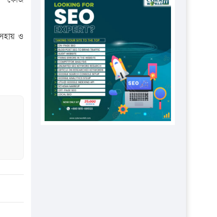
প্রতিষ্ঠানকে ৪০হাজার টাকা জরিমানা।
এবার লঞ্চের ভাড়া বাড়ল
অসহায় ও
১৭ থেকে ২১ শতাংশ বিদ্যুতের দাম
বাড়ানোর প্রস্তাব পিডিবির
১৬ মে চাঁদপুর ও ২৫ মে ফেনী সফরে
যাবেন প্রধানমন্ত্রী
উচ্চশিক্ষায় গৌরবময় অর্জন: পূর্ণ
স্কলারশিপে যুক্তরাষ্ট্রে পিএইচডি করছেন
কুয়েটের কৃতি…
সারা দেশে বজ্রাঘাতে ১৪ জনের
প্রাণহানি
কঠোর হচ্ছে এসএসসি ও এইচএসসি
পরীক্ষা
ফরিদগঞ্জে আগুনে পুড়লো ৬ ব্যবসা