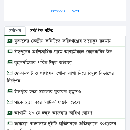
Previous
Next
সর্বশেষ
সর্বাধিক পঠিত
যুবদলের কেন্দ্রীয় কমিটিতে ফরিদগঞ্জের তারেকুর রহমান
চাঁদপুরের অর্ধশতাধিক গ্রামে আগামীকাল কোরবানির ঈদ
বৃহস্পতিবার পবিত্র ঈদুল আজহা
দোকানপাট ও শপিংমল খোলা রাখা নিয়ে বিদ্যুৎ বিভাগের
নির্দেশনা
চাঁদপুরে হত্যা মামলায় যুবকের মৃত্যুদণ্ড
মাকে হত্যা করে ‘নাটক’ সাজান ছেলে
আগামী ২৮ মে ঈদুল আজহার তারিখ ঘোষণা
ভ্রাম্যমাণ আদালতে দুইটি প্রতিষ্ঠানকে প্রতিষ্ঠানকে ৪০হাজার