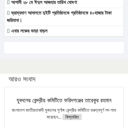
আগামী ২৮ মে ঈদুল আজহার তারিখ ঘোষণা
ভ্রাম্যমাণ আদালতে দুইটি প্রতিষ্ঠানকে প্রতিষ্ঠানকে ৪০হাজার টাকা
জরিমানা।
এবার লঞ্চের ভাড়া বাড়ল
১৭ থেকে ২১ শতাংশ বিদ্যুতের দাম বাড়ানোর প্রস্তাব পিডিবির
১৬ মে চাঁদপুর ও ২৫ মে ফেনী সফরে যাবেন প্রধানমন্ত্রী
উচ্চশিক্ষায় গৌরবময় অর্জন: পূর্ণ স্কলারশিপে যুক্তরাষ্ট্রে পিএইচডি
করছেন কুয়েটের কৃতি…
আরও সংবাদ
সারা দেশে বজ্রাঘাতে ১৪ জনের প্রাণহানি
কঠোর হচ্ছে এসএসসি ও এইচএসসি পরীক্ষা
যুবদলের কেন্দ্রীয় কমিটিতে ফরিদগঞ্জের তারেকুর রহমান
ফরিদগঞ্জে আগুনে পুড়লো ৬ ব্যবসা প্রতিষ্ঠান
বাংলাদেশ জাতীয়তাবাদী যুবদলের পূর্ণাঙ্গ কেন্দ্রীয় কমিটিতে গুরুত্বপূর্ণ পদ লাভ
করেছেন...
বিস্তারিত