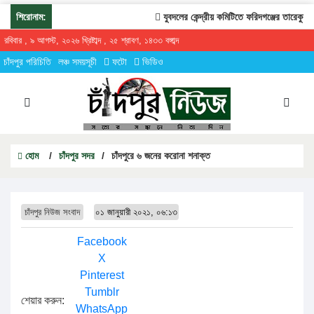
শিরোনাম:
যুবদলের কেন্দ্রীয় কমিটিতে ফরিদগঞ্জের তারেকুর রহ
রবিবার , ৯ আগস্ট, ২০২৬ খ্রিষ্টাব্দ , ২৫ শ্রাবণ, ১৪৩৩ বঙ্গাব্দ
চাঁদপুর পরিচিতি
লঞ্চ সময়সূচী
ফটো
ভিডিও
হোম
/
চাঁদপুর সদর
/
চাঁদপুরে ৬ জনের করোনা শনাক্ত
চাঁদপুর নিউজ সংবাদ
০১ জানুয়ারী ২০২১, ০৬:১৩
Facebook
X
Pinterest
Tumblr
শেয়ার করুন:
WhatsApp